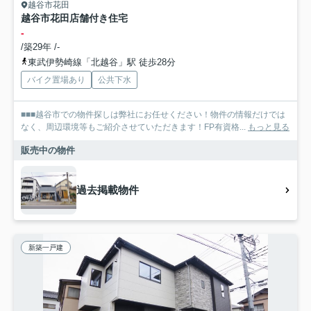
越谷市花田
越谷市花田店舗付き住宅
-
/築29年 /-
東武伊勢崎線「北越谷」駅 徒歩28分
バイク置場あり
公共下水
■■■越谷市での物件探しは弊社にお任せください！物件の情報だけでは
なく、周辺環境等もご紹介させていただきます！FP有資格...
もっと見る
販売中の物件
過去掲載物件
新築一戸建