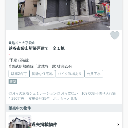
越谷市大字袋山
越谷市袋山新築戸建て 全１棟
-
/予定 /2階建
東武伊勢崎線「北越谷」駅 徒歩25分
駐車2台可
閑静な住宅地
バイク置場あり
公共下水
新築
◎月々の返済シュミレーション◎ 月々支払い 109,008円 借り入れ額
4,290万円 変動金利35年 ボ...
もっと見る
販売中の物件
過去掲載物件