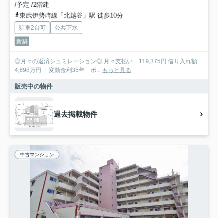
/予定 /2階建
東武伊勢崎線「北越谷」駅 徒歩10分
駐車2台可
公共下水
新築
◎月々の返済シュミレーション◎ 月々支払い 119,375円 借り入れ額
4,698万円 変動金利35年 ボ...
もっと見る
販売中の物件
過去掲載物件
中古マンション