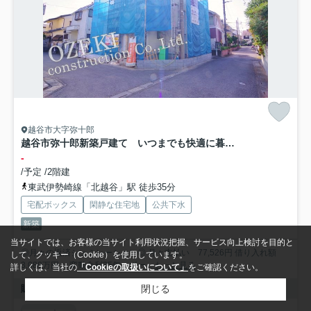
越谷市大字弥十郎
越谷市弥十郎新築戸建て いつまでも快適に暮らせる住まい-FIRSTTOWNファーストタウン-
-
/予定 /2階建
東武伊勢崎線「北越谷」駅 徒歩35分
宅配ボックス
閑静な住宅地
公共下水
新築
当サイトでは、お客様の当サイト利用状況把握、サービス向上検討を目的と
◎月々の返済シュミレーション◎ 月々支払い 77,526円 借り入れ額
して、クッキー（Cookie）を使用しています。
3,080万円 変動金利35年 ボー...
もっと見る
詳しくは、当社の
「Cookieの取扱いについて」
をご確認ください。
販売中の物件
閉じる