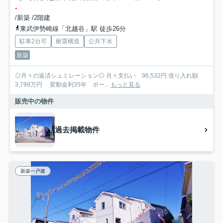
-
/新築 /2階建
東武伊勢崎線「北越谷」駅 徒歩26分
駐車2台可
耐震構造
公共下水
新築
◎月々の返済シュミレーション◎ 月々支払い 96,532円 借り入れ額
3,799万円 変動金利35年 ボー...
もっと見る
販売中の物件
過去掲載物件
新築一戸建