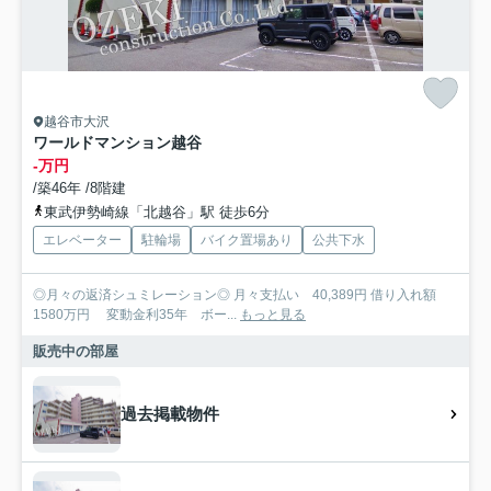
越谷市大沢
ワールドマンション越谷
-万円
/築46年 /8階建
東武伊勢崎線「北越谷」駅 徒歩6分
エレベーター
駐輪場
バイク置場あり
公共下水
◎月々の返済シュミレーション◎ 月々支払い 40,389円 借り入れ額
1580万円 変動金利35年 ボー...
もっと見る
販売中の部屋
過去掲載物件