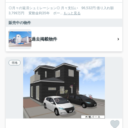
◎月々の返済シュミレーション◎ 月々支払い 96,532円 借り入れ額
3,799万円 変動金利35年 ボー...
もっと見る
販売中の物件
過去掲載物件
売地