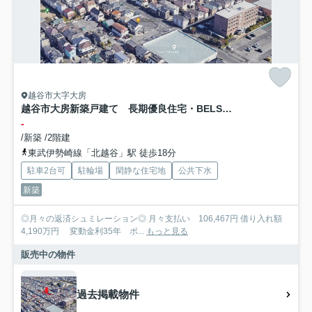
越谷市大字大房
越谷市大房新築戸建て 長期優良住宅・BELS省エネ住宅
-
/新築 /2階建
東武伊勢崎線「北越谷」駅 徒歩18分
駐車2台可
駐輪場
閑静な住宅地
公共下水
新築
◎月々の返済シュミレーション◎ 月々支払い 106,467円 借り入れ額
4,190万円 変動金利35年 ボ...
もっと見る
販売中の物件
過去掲載物件