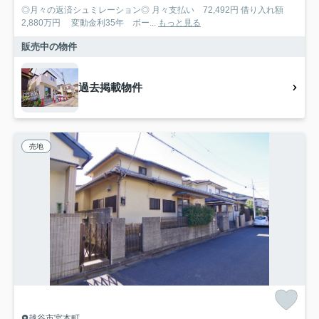
◎月々の返済シュミレーション◎ 月々支払い 72,492円 借り入れ額
2,880万円 変動金利35年 ボー...
もっと見る
販売中の物件
過去掲載物件
売地
越谷市宮本町