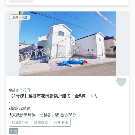
新築一戸建
越谷市花田
【2号棟】越谷市花田新築戸建て 全5棟 ～リナージュ～
-
/新築 /2階建
東武伊勢崎線「北越谷」駅 徒歩26分
駐車2台可
耐震構造
公共下水
新築