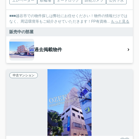
エレベーター
駐輪場
オートロック
防犯カメラ
公共下水
■■■越谷市での物件探しは弊社にお任せください！物件の情報だけでは
なく、周辺環境等もご紹介させていただきます！FP有資格...
もっと見る
販売中の部屋
過去掲載物件
中古マンション