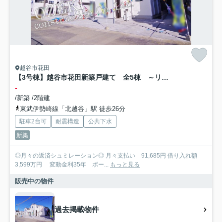
越谷市花田
【3号棟】越谷市花田新築戸建て 全5棟 ～リナージュ～
-
/新築 /2階建
東武伊勢崎線「北越谷」駅 徒歩26分
駐車2台可
耐震構造
公共下水
新築
◎月々の返済シュミレーション◎ 月々支払い 91,685円 借り入れ額
3,599万円 変動金利35年 ボー...
もっと見る
販売中の物件
過去掲載物件