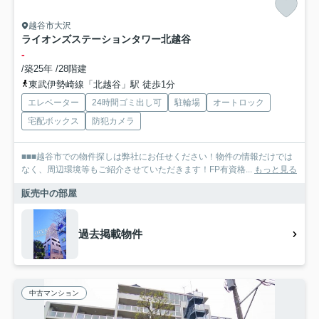
越谷市大沢
ライオンズステーションタワー北越谷
-
/築25年 /28階建
東武伊勢崎線「北越谷」駅 徒歩1分
エレベーター
24時間ゴミ出し可
駐輪場
オートロック
宅配ボックス
防犯カメラ
■■■越谷市での物件探しは弊社にお任せください！物件の情報だけでは
なく、周辺環境等もご紹介させていただきます！FP有資格...
もっと見る
販売中の部屋
過去掲載物件
中古マンション