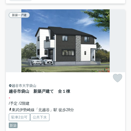
新築一戸建
越谷市大字袋山
越谷市袋山 新築戸建て 全１棟
-
/予定 /2階建
東武伊勢崎線「北越谷」駅 徒歩28分
駐車2台可
公共下水
新築