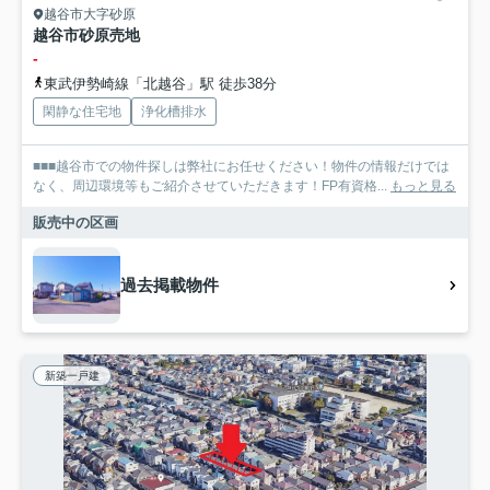
越谷市大字砂原
越谷市砂原売地
-
東武伊勢崎線「北越谷」駅 徒歩38分
閑静な住宅地
浄化槽排水
■■■越谷市での物件探しは弊社にお任せください！物件の情報だけでは
なく、周辺環境等もご紹介させていただきます！FP有資格...
もっと見る
販売中の区画
過去掲載物件
新築一戸建