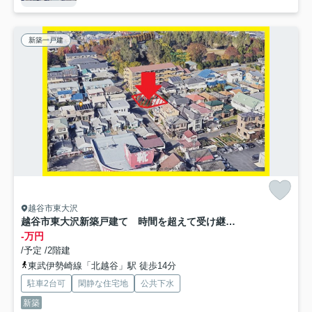
新築一戸建
越谷市東大沢
越谷市東大沢新築戸建て 時間を超えて受け継がれていく住まい-LIGNAGEリナージュ-
-万円
/予定 /2階建
東武伊勢崎線「北越谷」駅 徒歩14分
駐車2台可
閑静な住宅地
公共下水
新築