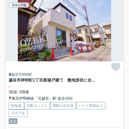
新築一戸建
越谷市神明町
越谷市神明町1丁目新築戸建て 敷地形状に合わせたオンリーワンの間取り設計
-
/新築 /2階建
東武伊勢崎線「北越谷」駅 徒歩19分
駐輪場
宅配ボックス
閑静な住宅地
バイク置場あり
公共下水
新築