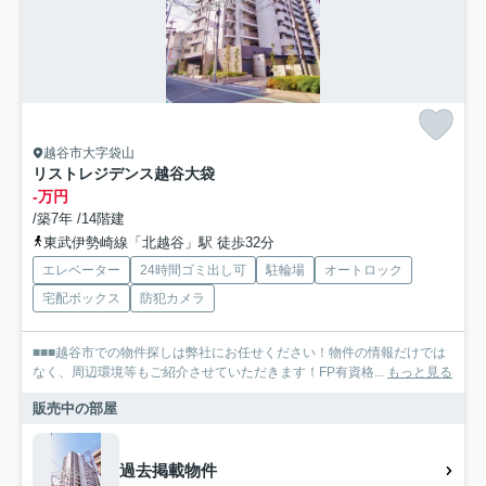
越谷市大字袋山
リストレジデンス越谷大袋
-万円
/築7年 /14階建
東武伊勢崎線「北越谷」駅 徒歩32分
エレベーター
24時間ゴミ出し可
駐輪場
オートロック
宅配ボックス
防犯カメラ
■■■越谷市での物件探しは弊社にお任せください！物件の情報だけでは
なく、周辺環境等もご紹介させていただきます！FP有資格...
もっと見る
販売中の部屋
過去掲載物件