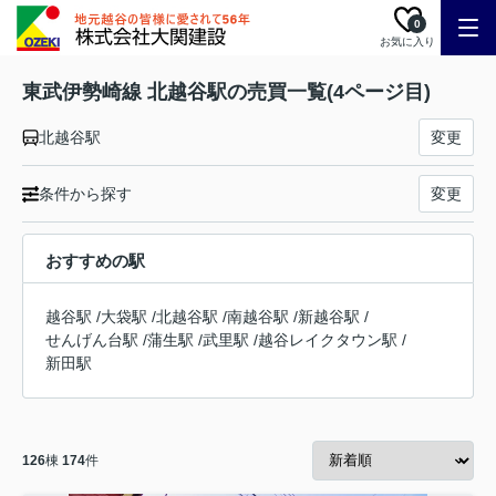
0
お気に入り
東武伊勢崎線 北越谷駅の売買一覧(4ページ目)
北越谷駅
変更
条件から探す
変更
おすすめの駅
越谷駅
/
大袋駅
/
北越谷駅
/
南越谷駅
/
新越谷駅
/
せんげん台駅
/
蒲生駅
/
武里駅
/
越谷レイクタウン駅
/
新田駅
126
棟
174
件