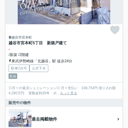
越谷市宮本町
越谷市宮本町5丁目 新築戸建て
-
/新築 /2階建
東武伊勢崎線「北越谷」駅 徒歩24分
駐車2台可
公共下水
新築
◎月々の返済シュミレーション◎ 月々支払い 108,754円 借り入れ額
4,280万円 変動金利35年 ボ...
もっと見る
販売中の物件
過去掲載物件