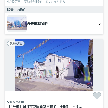
4,490万円 変動金利35年 ボ...
もっと見る
販売中の物件
過去掲載物件
新築一戸建
越谷市花田
【4号棟】越谷市花田新築戸建て 全5棟 ～リナージュ～