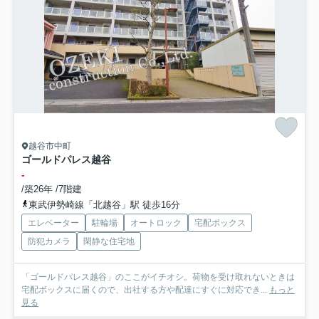
越谷市中町
ゴールドパレス越谷
-
/築26年 /7階建
東武伊勢崎線「北越谷」駅 徒歩16分
エレベーター
駐輪場
オートロック
宅配ボックス
防犯カメラ
閑静な住宅地
「ゴールドパレス越谷」のここがイチオシ。荷物を受け取れないときは
宅配ボックスに届くので、出社する方や配達にすぐに対応でき...
もっと
見る