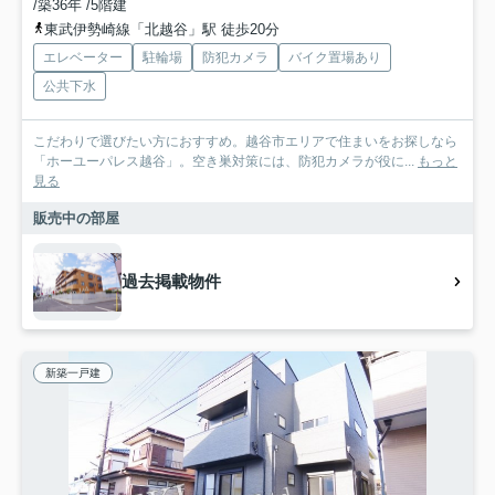
/築36年 /5階建
東武伊勢崎線「北越谷」駅 徒歩20分
エレベーター
駐輪場
防犯カメラ
バイク置場あり
公共下水
こだわりで選びたい方におすすめ。越谷市エリアで住まいをお探しなら
「ホーユーパレス越谷」。空き巣対策には、防犯カメラが役に...
もっと
見る
販売中の部屋
過去掲載物件
新築一戸建