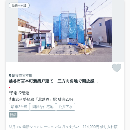
新築一戸建
越谷市宮本町
越谷市宮本町新築戸建て 三方向角地で開放感のある立地
-
/予定 /2階建
東武伊勢崎線「北越谷」駅 徒歩23分
駐車2台可
閑静な住宅地
公共下水
新築
◎月々の返済シュミレーション◎ 月々支払い 114,090円 借り入れ額