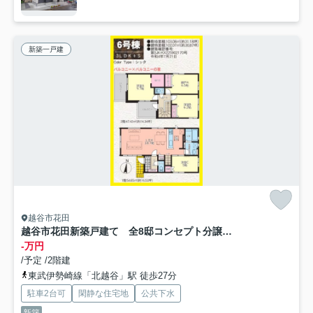
新築一戸建
越谷市花田
越谷市花田新築戸建て 全8邸コンセプト分譲住宅-KEIAI Style-
-万円
/予定 /2階建
東武伊勢崎線「北越谷」駅 徒歩27分
駐車2台可
閑静な住宅地
公共下水