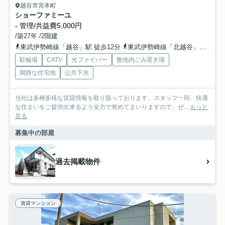
越谷市宮本町
ショーファミーユ
-
管理/共益費5,000円
/築27年 /2階建
東武伊勢崎線「越谷」駅 徒歩12分
東武伊勢崎線「北越谷」駅 徒歩24分
駐輪場
CATV
光ファイバー
敷地内ごみ置き場
閑静な住宅地
公共下水
当社は多種多様な賃貸情報を取り扱っております。スタッフ一同、快適
な住まいをご提供出来るよう全力で努めてまいりますので、ぜ...
もっと
見る
募集中の部屋
過去掲載物件
賃貸マンション