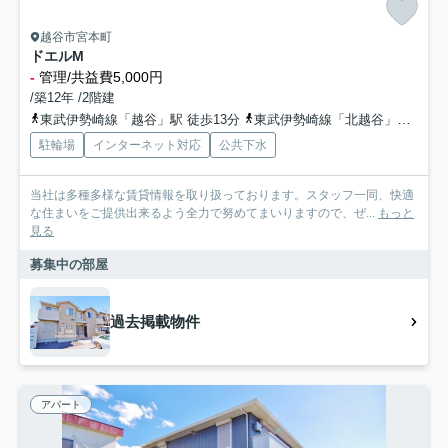
越谷市宮本町
ドエルM
-
管理/共益費5,000円
/築12年 /2階建
東武伊勢崎線「越谷」駅 徒歩13分
東武伊勢崎線「北越谷」駅 徒歩21分
駐輪場
インターネット対応
公共下水
当社は多種多様な賃貸情報を取り扱っております。スタッフ一同、快適
な住まいをご提供出来るよう全力で努めてまいりますので、ぜ...
もっと
見る
募集中の部屋
過去掲載物件
アパート