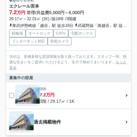
越谷市宮本町
エクレール宮本
7.2
万円
管理/共益費5,000円～6,000円
29.17㎡～32.01㎡ (1K) /築18年 /3階建
東武伊勢崎線「越谷」駅 徒歩18分
武蔵野線「南越谷」駅 徒歩25分
駐輪場
オートロック
CATV
宅配ボックス
インターネット対応
防犯カメラ
当社は、多種多様な賃貸情報を取り扱っております。スタッフ一同、快
適な住まいをご提供いただけるよう、全力で努めてまいります...
もっと
見る
募集中の部屋
306
7.2万円
3階 / 29.17㎡ / 1K
過去掲載物件