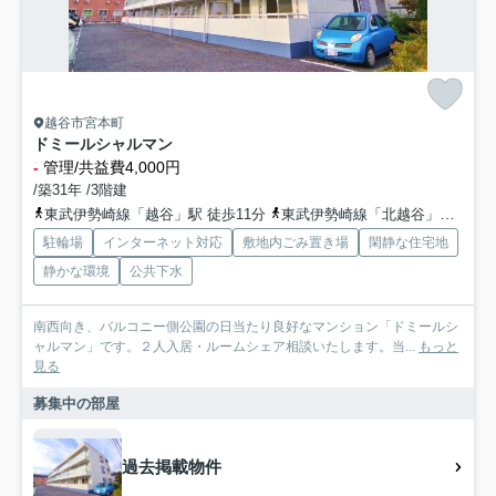
越谷市宮本町
ドミールシャルマン
-
管理/共益費4,000円
/築31年 /3階建
東武伊勢崎線「越谷」駅 徒歩11分
東武伊勢崎線「北越谷」駅 徒歩24分
駐輪場
インターネット対応
敷地内ごみ置き場
閑静な住宅地
静かな環境
公共下水
南西向き、バルコニー側公園の日当たり良好なマンション「ドミールシ
ャルマン」です。２人入居・ルームシェア相談いたします。当...
もっと
見る
募集中の部屋
過去掲載物件