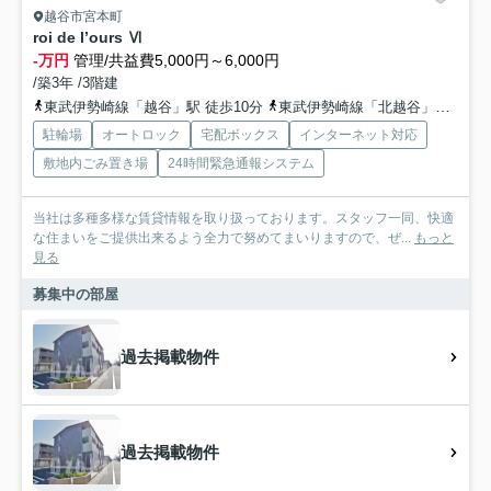
越谷市宮本町
roi de l’ours Ⅵ
-万円
管理/共益費5,000円～6,000円
/築3年 /3階建
東武伊勢崎線「越谷」駅 徒歩10分
東武伊勢崎線「北越谷」駅 徒歩23分
駐輪場
オートロック
宅配ボックス
インターネット対応
敷地内ごみ置き場
24時間緊急通報システム
当社は多種多様な賃貸情報を取り扱っております。スタッフ一同、快適
な住まいをご提供出来るよう全力で努めてまいりますので、ぜ...
もっと
見る
募集中の部屋
過去掲載物件
過去掲載物件