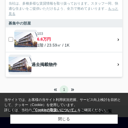
当社は、多種多様な賃貸情報を取り扱っております。スタッフ一同、快
適な住まいをご提供いただけるよう、全力で努めてまいります...
もっと
見る
募集中の部屋
103
6.6万円
1階 / 23.59㎡ / 1K
過去掲載物件
1
当サイトでは、お客様の当サイト利用状況把握、サービス向上検討を目的と
して、クッキー（Cookie）を使用しています。
詳しくは、当社の
「Cookieの取扱いについて」
をご確認ください。
越谷市の不動産情報なら大関建設
宮本町の賃貸一覧
閉じる