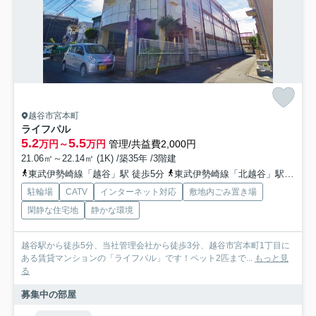
越谷市宮本町
ライフパル
5.2
5.5
万円～
万円
管理/共益費2,000円
21.06㎡～22.14㎡ (1K) /築35年 /3階建
東武伊勢崎線「越谷」駅 徒歩5分
東武伊勢崎線「北越谷」駅 徒歩20分
駐輪場
CATV
インターネット対応
敷地内ごみ置き場
閑静な住宅地
静かな環境
越谷駅から徒歩5分、当社管理会社から徒歩3分、越谷市宮本町1丁目に
ある賃貸マンションの「ライフパル」です！ペット2匹まで...
もっと見
る
募集中の部屋