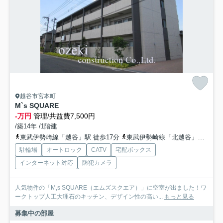
越谷市宮本町
M`s SQUARE
-万円
管理/共益費7,500円
/築14年 /1階建
東武伊勢崎線「越谷」駅 徒歩17分
東武伊勢崎線「北越谷」駅 徒歩25分
駐輪場
オートロック
CATV
宅配ボックス
インターネット対応
防犯カメラ
人気物件の「M,s SQUARE（エムズスクエア）」に空室が出ました！ワ
ークトップ人工大理石のキッチン、デザイン性の高い...
もっと見る
募集中の部屋