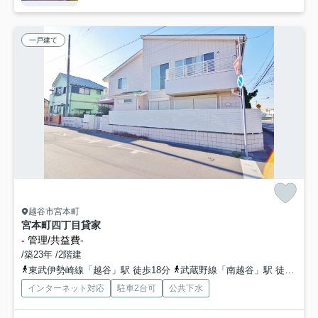
一戸建て
越谷市宮本町
宮本町四丁目貸家
-
管理/共益費-
/築23年 /2階建
東武伊勢崎線「越谷」駅 徒歩18分
武蔵野線「南越谷」駅 徒歩27分
インターネット対応
駐車2台可
公共下水