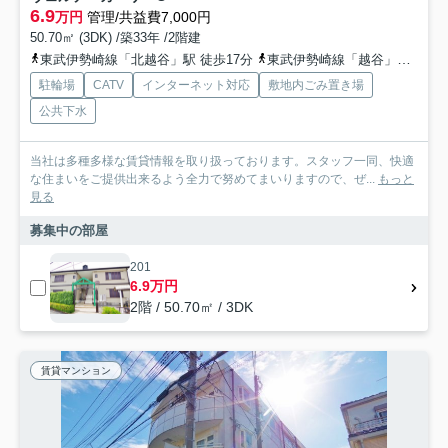
6.9
万円
管理/共益費7,000円
50.70㎡ (3DK) /築33年 /2階建
東武伊勢崎線「北越谷」駅 徒歩17分
東武伊勢崎線「越谷」駅 徒歩21分
駐輪場
CATV
インターネット対応
敷地内ごみ置き場
公共下水
当社は多種多様な賃貸情報を取り扱っております。スタッフ一同、快適
な住まいをご提供出来るよう全力で努めてまいりますので、ぜ...
もっと
見る
募集中の部屋
201
6.9万円
2階 / 50.70㎡ / 3DK
賃貸マンション