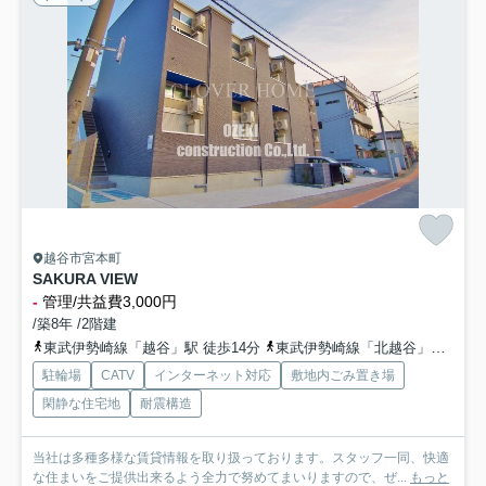
越谷市宮本町
SAKURA VIEW
-
管理/共益費3,000円
/築8年 /2階建
東武伊勢崎線「越谷」駅 徒歩14分
東武伊勢崎線「北越谷」駅 徒歩15分
駐輪場
CATV
インターネット対応
敷地内ごみ置き場
閑静な住宅地
耐震構造
当社は多種多様な賃貸情報を取り扱っております。スタッフ一同、快適
な住まいをご提供出来るよう全力で努めてまいりますので、ぜ...
もっと