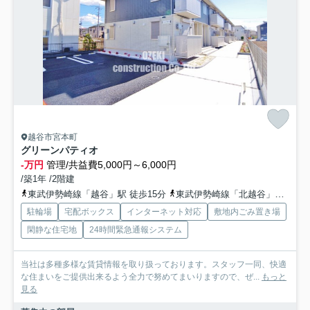
越谷市宮本町
グリーンパティオ
-万円
管理/共益費5,000円～6,000円
/築1年 /2階建
東武伊勢崎線「越谷」駅 徒歩15分
東武伊勢崎線「北越谷」駅 徒歩21分
駐輪場
宅配ボックス
インターネット対応
敷地内ごみ置き場
閑静な住宅地
24時間緊急通報システム
当社は多種多様な賃貸情報を取り扱っております。スタッフ一同、快適
な住まいをご提供出来るよう全力で努めてまいりますので、ぜ...
もっと
見る