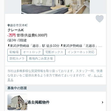
越谷市宮本町
クレールK
-万円
管理/共益費6,000円
/築3年 /3階建
東武伊勢崎線「越谷」駅 徒歩10分
東武伊勢崎線「北越谷」駅 徒歩23分
駐輪場
オートロック
宅配ボックス
インターネット対応
防犯カメラ
敷地内ごみ置き場
当社は多種多様な賃貸情報を取り扱っております。スタッフ一同、快適
な住まいをご提供出来るよう全力で努めてまいりますので、ぜ...
もっと
見る
募集中の部屋
過去掲載物件