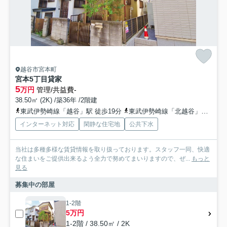
越谷市宮本町
宮本5丁目貸家
5
万円
管理/共益費-
38.50㎡ (2K) /築36年 /2階建
東武伊勢崎線「越谷」駅 徒歩19分
東武伊勢崎線「北越谷」駅 徒歩30分
インターネット対応
閑静な住宅地
公共下水
当社は多種多様な賃貸情報を取り扱っております。スタッフ一同、快適
な住まいをご提供出来るよう全力で努めてまいりますので、ぜ...
もっと
見る
募集中の部屋
1-2階
5万円
1-2階 / 38.50㎡ / 2K