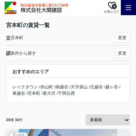
0
お気に入り
宮本町の賃貸一覧
宮本町
変更
条件から探す
変更
おすすめのエリア
レイクタウン
/
赤山町
/
南越谷
/
大字袋山
/
北越谷
/
越ヶ谷
/
東越谷
/
宮本町
/
東大沢
/
千間台西
20
棟
34
件
アパート