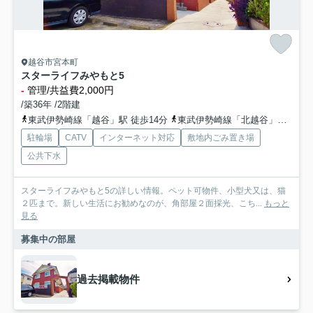
越谷市宮本町
スターライフみやもと5
-
管理/共益費2,000円
/築36年 /2階建
東武伊勢崎線「越谷」駅 徒歩14分
東武伊勢崎線「北越谷」駅 徒歩24分
駐輪場
CATV
インターネット対応
敷地内ごみ置き場
公共下水
スターライフみやもと5の詳しい情報。ペット可物件、小型犬又は、猫
２匹まで。新しい生活にお勧めなのが、角部屋２面採光、こち...
もっと
見る
募集中の部屋
過去掲載物件