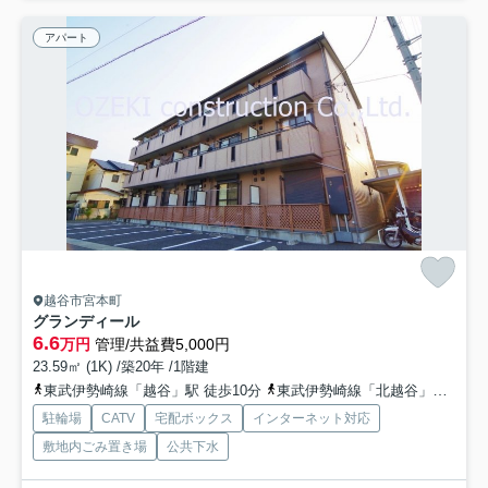
アパート
越谷市宮本町
グランディール
6.6
万円
管理/共益費5,000円
23.59㎡ (1K) /築20年 /1階建
東武伊勢崎線「越谷」駅 徒歩10分
東武伊勢崎線「北越谷」駅 徒歩15分
駐輪場
CATV
宅配ボックス
インターネット対応
敷地内ごみ置き場
公共下水