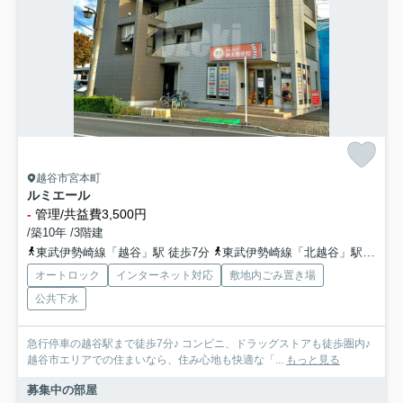
越谷市宮本町
ルミエール
-
管理/共益費3,500円
/築10年 /3階建
東武伊勢崎線「越谷」駅 徒歩7分
東武伊勢崎線「北越谷」駅 徒歩19分
オートロック
インターネット対応
敷地内ごみ置き場
公共下水
急行停車の越谷駅まで徒歩7分♪ コンビニ、ドラッグストアも徒歩圏内♪
越谷市エリアでの住まいなら、住み心地も快適な「...
もっと見る
募集中の部屋