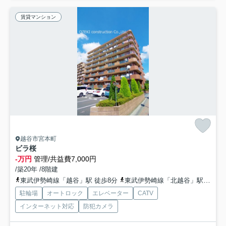
賃貸マンション
越谷市宮本町
ビラ桜
-万円
管理/共益費7,000円
/築20年 /8階建
東武伊勢崎線「越谷」駅 徒歩8分
東武伊勢崎線「北越谷」駅 徒歩12分
駐輪場
オートロック
エレベーター
CATV
インターネット対応
防犯カメラ