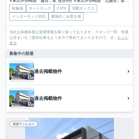
東武伊勢崎線「越谷」駅 徒歩9分
東武伊勢崎線「北越谷」駅 徒歩17分
駐輪場
オートロック
CATV
宅配ボックス
インターネット対応
敷地内ごみ置き場
当社は多種多様な賃貸情報を取り扱っております。スタッフ一同、快適
な住まいをご提供出来るよう全力で努めてまいりますので、ぜ...
もっと
見る
募集中の部屋
過去掲載物件
過去掲載物件
賃貸マンション