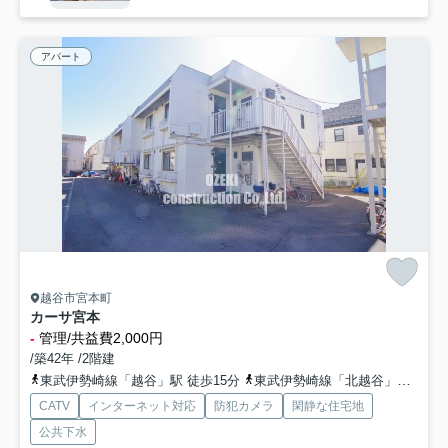
アパート
越谷市宮本町
カーサ宮本
-
管理/共益費2,000円
/築42年 /2階建
東武伊勢崎線「越谷」駅 徒歩15分
東武伊勢崎線「北越谷」駅 徒歩26分
CATV
インターネット対応
防犯カメラ
閑静な住宅地
公共下水