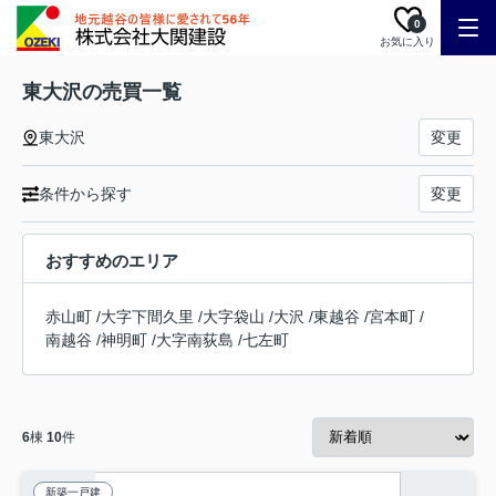
0
お気に入り
東大沢の売買一覧
東大沢
変更
条件から探す
変更
おすすめのエリア
赤山町
/
大字下間久里
/
大字袋山
/
大沢
/
東越谷
/
宮本町
/
南越谷
/
神明町
/
大字南荻島
/
七左町
6
棟
10
件
新築一戸建