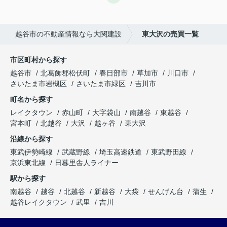
越谷市の不動産情報なら大関建設
東大沢の売買一覧
市区町村から探す
越谷市
北葛飾郡松伏町
春日部市
草加市
川口市
さいたま市岩槻区
さいたま市緑区
吉川市
町名から探す
レイクタウン
赤山町
大字袋山
南越谷
東越谷
宮本町
北越谷
大沢
越ヶ谷
東大沢
沿線から探す
東武伊勢崎線
武蔵野線
埼玉高速鉄道
東武野田線
京浜東北線
日暮里舎人ライナー
駅から探す
南越谷
越谷
北越谷
新越谷
大袋
せんげん台
蒲生
越谷レイクタウン
武里
吉川