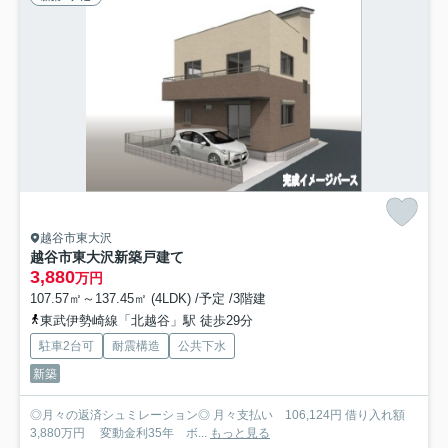
越谷市東大沢
越谷市東大沢新築戸建て
3,880
万円
107.57㎡～137.45㎡ (4LDK) /予定 /3階建
東武伊勢崎線「北越谷」駅 徒歩29分
駐車2台可
耐震構造
公共下水
新築
◎月々の返済シュミレーション◎ 月々支払い 106,124円 借り入れ額
3,880万円 変動金利35年 ボ...
もっと見る