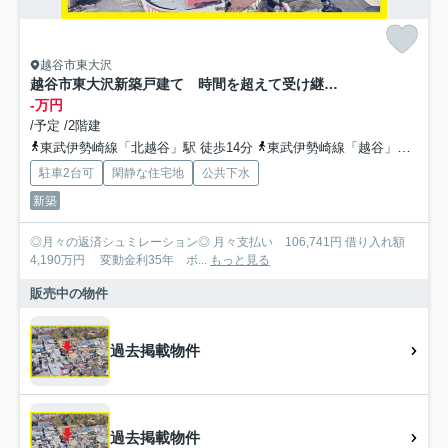
越谷市東大沢
越谷市東大沢新築戸建て 時間を超えて受け継がれていく住まい-LIGNAGEリナージュ-
-万円
/予定 /2階建
東武伊勢崎線「北越谷」駅 徒歩14分
東武伊勢崎線「越谷」駅 徒歩30分
駐車2台可
閑静な住宅地
公共下水
新築
◎月々の返済シュミレーション◎ 月々支払い 106,741円 借り入れ額
4,190万円 変動金利35年 ボ...
もっと見る
販売中の物件
過去掲載物件
過去掲載物件