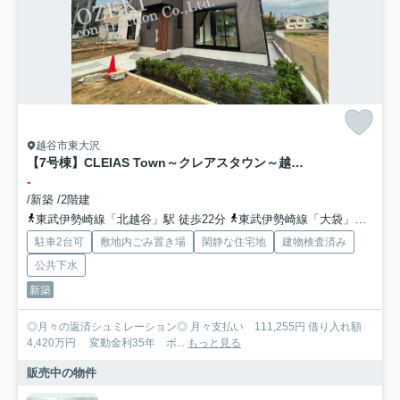
越谷市東大沢
【7号棟】CLEIAS Town～クレアスタウン～越谷市東大沢2丁目
-
/新築 /2階建
東武伊勢崎線「北越谷」駅 徒歩22分
東武伊勢崎線「大袋」駅 徒歩27分
駐車2台可
敷地内ごみ置き場
閑静な住宅地
建物検査済み
公共下水
新築
◎月々の返済シュミレーション◎ 月々支払い 111,255円 借り入れ額
4,420万円 変動金利35年 ボ...
もっと見る
販売中の物件