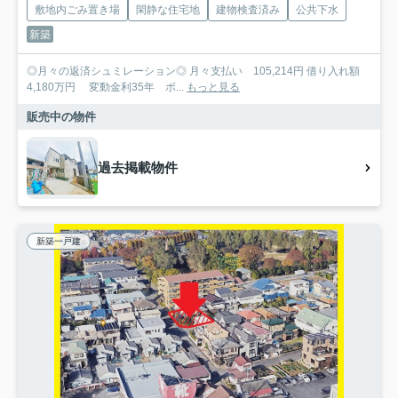
敷地内ごみ置き場
閑静な住宅地
建物検査済み
公共下水
新築
◎月々の返済シュミレーション◎ 月々支払い 105,214円 借り入れ額
4,180万円 変動金利35年 ボ...
もっと見る
販売中の物件
過去掲載物件
新築一戸建