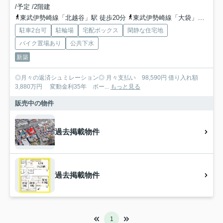
/予定 /2階建
東武伊勢崎線「北越谷」駅 徒歩20分
東武伊勢崎線「大袋」駅 徒歩25分
駐車2台可
駐輪場
宅配ボックス
閑静な住宅地
バイク置場あり
公共下水
新築
◎月々の返済シュミレーション◎ 月々支払い 98,590円 借り入れ額
3,880万円 変動金利35年 ボー...
もっと見る
販売中の物件
過去掲載物件
過去掲載物件
1