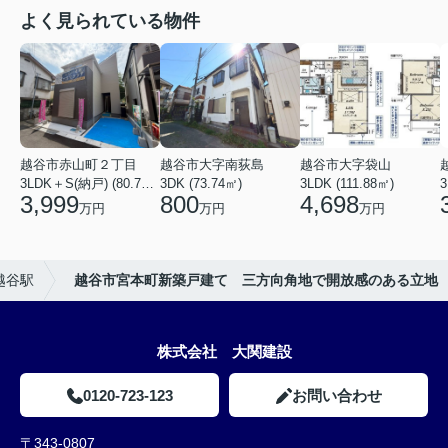
よく見られている物件
越谷市赤山町２丁目
越谷市大字南荻島
越谷市大字袋山
3LDK＋S(納戸) (80.79㎡)
3DK (73.74㎡)
3LDK (111.88㎡)
3
3,999
800
4,698
万円
万円
万円
越谷駅
越谷市宮本町新築戸建て 三方向角地で開放感のある立地
株式会社 大関建設
0120-723-123
お問い合わせ
〒343-0807