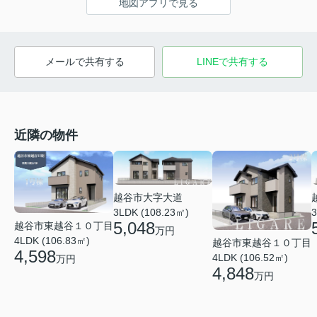
地図アプリで見る
メールで共有する
LINEで共有する
近隣の物件
越谷市大字大道
3LDK (108.23㎡)
3
5,048
越谷市東越谷１０丁目
万円
4LDK (106.83㎡)
越谷市東越谷１０丁目
4,598
4LDK (106.52㎡)
万円
4,848
万円