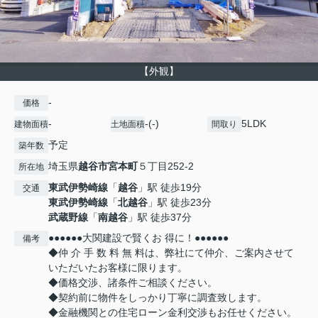
【外観】
-
価格
-
-(-)
5LDK
建物面積
土地面積
間取り
予定
築年数
埼玉県
越谷市
宮本町
５丁目252-2
所在地
東武伊勢崎線
「
越谷
」駅 徒歩19分
交通
東武伊勢崎線
「
北越谷
」駅 徒歩23分
武蔵野線
「
南越谷
」駅 徒歩37分
●●●●●●大関建設で賢くお 得に！●●●●●●
備考
◆仲 介 手 数 料 無 料は、弊社にて仲介、ご案内させて
いただいたお客様に限ります。
◆価格交渉、諸条件ご相談ください。
◆契約前に物件をしっかり丁寧に調査致します。
◆金融機関との住宅ローン金利交渉もお任せください。