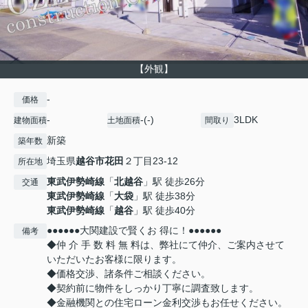
【外観】
-
価格
-
-(-)
3LDK
建物面積
土地面積
間取り
新築
築年数
埼玉県
越谷市
花田
２丁目23-12
所在地
東武伊勢崎線
「
北越谷
」駅 徒歩26分
交通
東武伊勢崎線
「
大袋
」駅 徒歩38分
東武伊勢崎線
「
越谷
」駅 徒歩40分
●●●●●●大関建設で賢くお 得に！●●●●●●
備考
◆仲 介 手 数 料 無 料は、弊社にて仲介、ご案内させて
いただいたお客様に限ります。
◆価格交渉、諸条件ご相談ください。
◆契約前に物件をしっかり丁寧に調査致します。
◆金融機関との住宅ローン金利交渉もお任せください。