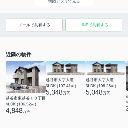
地図アプリで見る
メールで共有する
LINEで共有する
近隣の物件
越谷市大字大道
越谷市大字大道
3LDK (107.41㎡)
3LDK (108.23㎡)
5,348
5,048
万円
万円
越谷市東越谷１０丁目
4
4LDK (106.52㎡)
4,848
万円