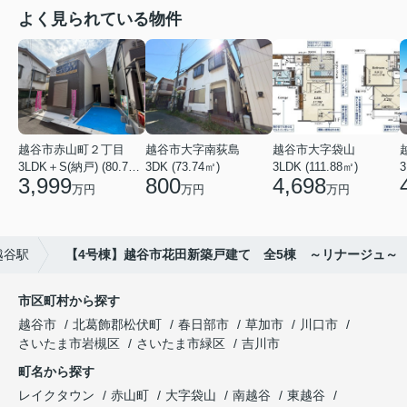
よく見られている物件
越谷市赤山町２丁目
越谷市大字南荻島
越谷市大字袋山
3LDK＋S(納戸) (80.79㎡)
3DK (73.74㎡)
3LDK (111.88㎡)
3
3,999
800
4,698
万円
万円
万円
越谷駅
【4号棟】越谷市花田新築戸建て 全5棟 ～リナージュ～
市区町村から探す
越谷市
北葛飾郡松伏町
春日部市
草加市
川口市
さいたま市岩槻区
さいたま市緑区
吉川市
町名から探す
レイクタウン
赤山町
大字袋山
南越谷
東越谷