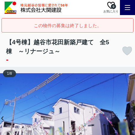
0
お気に入り
この物件の募集は終了しました。
【4号棟】越谷市花田新築戸建て 全5
棟 ～リナージュ～
-
1
/
8