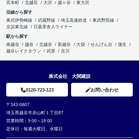
宮本町
北越谷
大沢
越ヶ谷
東大沢
沿線から探す
東武伊勢崎線
武蔵野線
埼玉高速鉄道
東武野田線
京浜東北線
日暮里舎人ライナー
駅から探す
南越谷
越谷
北越谷
新越谷
大袋
せんげん台
蒲生
越谷レイクタウン
武里
吉川
株式会社 大関建設
0120-723-123
お問い合わせ
〒343-0807
埼玉県越谷市赤山町１丁目87
営業時間：
9:00～18:00
定休日：
毎週火曜日、水曜日