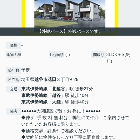
【外観パース】外観パースです。
-
価格
-
-(-)
3LDK＋S(納
建物面積
土地面積
間取り
戸)
予定
築年数
埼玉県
越谷市
花田
３丁目9-25
所在地
東武伊勢崎線
「
北越谷
」駅 徒歩27分
交通
東武伊勢崎線
「
越谷
」駅 徒歩40分
東武伊勢崎線
「
大袋
」駅 徒歩40分
●●●●●●大関建設で賢くお 得に！●●●●●●
備考
◆仲 介 手 数 料 無 料は、弊社にて仲介、ご案内させて
いただいたお客様に限ります。
◆価格交渉、諸条件ご相談ください。
◆契約前に物件をしっかり丁寧に調査致します。