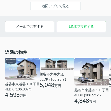
地図アプリで見る
メールで共有する
LINEで共有する
近隣の物件
越谷市大字大道
3LDK (108.23㎡)
3
5,048
越谷市東越谷１０丁目
万円
4LDK (106.83㎡)
越谷市東越谷１０丁目
4,598
4LDK (106.52㎡)
万円
4,848
万円