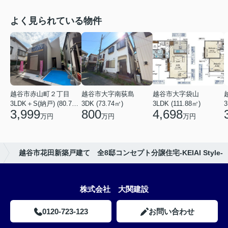
よく見られている物件
越谷市赤山町２丁目
越谷市大字南荻島
越谷市大字袋山
3LDK＋S(納戸) (80.79㎡)
3DK (73.74㎡)
3LDK (111.88㎡)
3
3,999
800
4,698
万円
万円
万円
越谷市花田新築戸建て 全8邸コンセプト分譲住宅-KEIAI Style-
株式会社 大関建設
0120-723-123
お問い合わせ