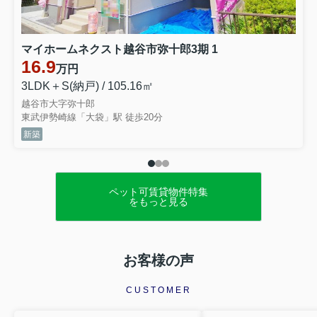
マイホームネクスト越谷市弥十郎3期 1
16.9
万円
3LDK＋S(納戸) / 105.16㎡
越谷市大字弥十郎
東武伊勢崎線「大袋」駅 徒歩20分
新築
ペット可賃貸物件特集
をもっと見る
お客様の声
CUSTOMER