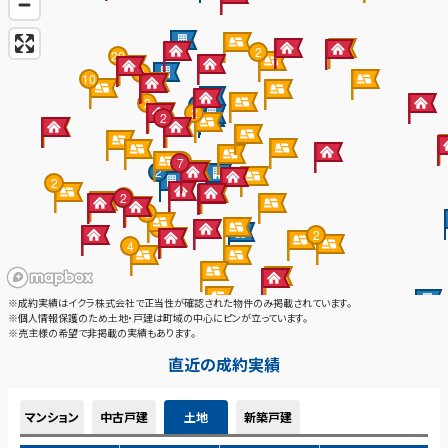
2026.04.20
ゴールデンウィーク休業のお知らせ
平素は格別のご高配を賜り、誠にありがとうございま
す。
株式会社大関建設では、誠に勝手ながら下記の期間をゴ
ールデンウィーク休業とさせていただきます。
【休業期間】5月2日（土）～5月6日（水）
期間中にいただいたお問い合わせにつきましては、営業
再開後、順次ご対応いたします。
ご不便をおかけいたしますが、何卒よろしくお願い申し
上げます。
2026.02.08
不動産の無料相談でよくある質問【越
谷市】
不動産の無料相談でよくある質問まと
め【越谷市】 不動産の無料相談を検討
している方から、 「どこまで相談して
いいの？」「営業されないか不安…」