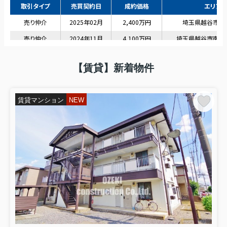
といった声を、越谷市でも多くいただ
きます。 ...
2025.12.26
年末年始の休業に関して
【年末年始の休業について】
【賃貸】新着物件
平素は格別のご愛顧を賜り、厚く御礼申し上げます。
誠に勝手ながら、
弊社では下記の期間を年末年始の休業とさ
賃貸マンション
NEW
せていただきます。
休業期間：2025年12月28日（日）～2026年1月4日（日）
休業期間中に頂いたお問合せについきましては、2026年1月5
日（月）以降に順次対応させていただきますので、あらかじ
めご了承くださいませ。
ご不便をお掛けいたしますが、何卒宜しくお願い申し上げま
す。