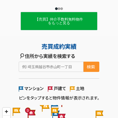
土下座の強要等）
・ 威圧的な言動（大声、怒号）
・ 継続的、執拗な言動（同じ内容のクレーム、要求を執
拗に行う）
【売買】仲介手数料無料物件
・ 拘束的な言動（不退去、居座り、監禁、一定時間を超
をもっと見る
える電話）
※例示であり、これらに限られるものではありません。
お客様からの行為をカスタマーハラスメントと判断した
場合には、従業員を守るために、放置することなく、組
織として毅然とした対応を行うとともに、以降のサービ
ス提供を中止させていただくことがあります。
また、暴行、傷害、脅迫などの犯罪に該当し得る言動に
ついては警察へ通報するなど、厳正な対処を行います。
さらに、カスタマーハラスメントの被害を受けた従業員
へのケアを行うとともに、従業員がカスタマーハラスメ
ントに適切に対応できるよう、組織全体でカスタマーハ
ラスメントの防止に取り組みます。なお、この取り組み
は「埼玉県カスタマーハラスメント防止条例」に準ずる
ものです。
以上