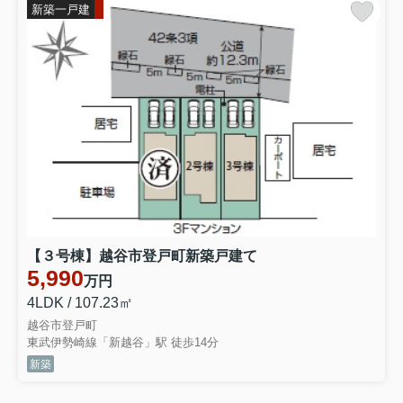
要望は、サービスの改善、品質向上につながる大変重要
新築一戸建
な機会と捉えています。
一方で、一部のお客様の言動の中には社会通念上許容さ
れる範囲を超えた言動もございます。これらは、従業員
の人格と尊厳を傷付け、就業環境を悪化させるだけでな
く、他のお客様へのサービス提供にも深刻な影響を及ぼ
すおそれがあり、重大な問題であると認識しています。
当社においては、カスタマーハラスメントを「お客様か
らの社会通念上許容される範囲を超えた言動により、従
業員の就業環境を害するもの」と定義し、具体的には以
下のような言動がカスタマーハラスメントに該当すると
考えます。
【カスタマーハラスメントに該当する言動】
・ そもそも要求に理由がない又は契約内容やサービス等
【３号棟】越谷市登戸町新築戸建て
5,990
と全く関係のない要求
万円
・ 契約等により想定しているサービスを著しく超える要
4LDK / 107.23㎡
求
越谷市登戸町
・ 対応が著しく困難な又は対応が不可能な要求
東武伊勢崎線「新越谷」駅 徒歩14分
・ 不当な損害賠償要求
新築
・ 身体的な攻撃（暴行、傷害等）
・ 精神的な攻撃（脅迫、中傷、名誉毀損、侮辱、暴言、