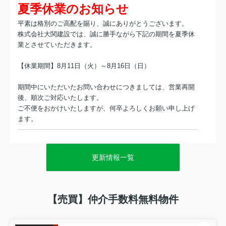
夏季休業のお知らせ
平素は格別のご高配を賜り、誠にありがとうございます。
株式会社大関建設では、誠に勝手ながら下記の期間を夏季休
業とさせていただきます。
【休業期間】8月11日（火）～8月16日（日）
期間中にいただいたお問い合わせにつきましては、営業再開
後、順次ご対応いたします。
ご不便をおかけいたしますが、何卒よろしくお願い申し上げ
ます。
2026.07.02
カスタマーハラスメントの防止に関する基本方針
更新情報一覧
カスタマーハラスメントの防止に関する基本方針
【売買】仲介手数料無料物件
当社においては、お客様からいただく御意見や御要望を
真摯に受け止め、信頼や期待に応えることで、サービス
向上に努めております。お客様からいただく御意見や御