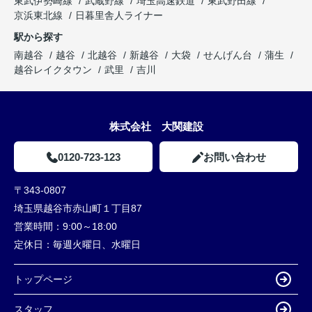
東武伊勢崎線
武蔵野線
埼玉高速鉄道
東武野田線
京浜東北線
日暮里舎人ライナー
駅から探す
南越谷
越谷
北越谷
新越谷
大袋
せんげん台
蒲生
越谷レイクタウン
武里
吉川
株式会社 大関建設
0120-723-123
お問い合わせ
〒343-0807
埼玉県越谷市赤山町１丁目87
営業時間：
9:00～18:00
定休日：
毎週火曜日、水曜日
トップページ
スタッフ