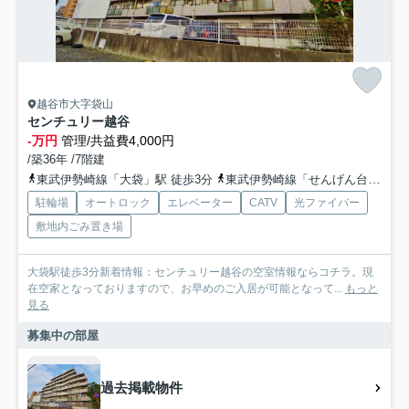
越谷市大字袋山
センチュリー越谷
-万円
管理/共益費4,000円
/築36年 /7階建
東武伊勢崎線「大袋」駅 徒歩3分
東武伊勢崎線「せんげん台」駅 徒歩22分
駐輪場
オートロック
エレベーター
CATV
光ファイバー
敷地内ごみ置き場
大袋駅徒歩3分新着情報：センチュリー越谷の空室情報ならコチラ。現
在空家となっておりますので、お早めのご入居が可能となって...
もっと
見る
募集中の部屋
過去掲載物件