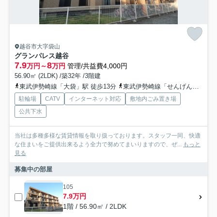
越谷市大字袋山
グランパレス越谷
7.9
8
万円～
万円
管理/共益費4,000円
56.90㎡ (2LDK) /築32年 /3階建
東武伊勢崎線「大袋」駅 徒歩13分
東武伊勢崎線「せんげん台」駅 徒歩28分
駐輪場
CATV
インターネット対応
敷地内ごみ置き場
公共下水
当社は多種多様な賃貸情報を取り扱っております。スタッフ一同、快適
な住まいをご提供出来るよう全力で努めてまいりますので、ぜ...
もっと
見る
募集中の部屋
105
7.9万円
1階 / 56.90㎡ / 2LDK