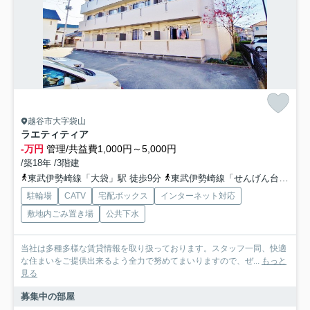
越谷市大字袋山
ラエティティア
-万円
管理/共益費1,000円～5,000円
/築18年 /3階建
東武伊勢崎線「大袋」駅 徒歩9分
東武伊勢崎線「せんげん台」駅 徒歩23分
駐輪場
CATV
宅配ボックス
インターネット対応
敷地内ごみ置き場
公共下水
当社は多種多様な賃貸情報を取り扱っております。スタッフ一同、快適
な住まいをご提供出来るよう全力で努めてまいりますので、ぜ...
もっと
見る
募集中の部屋