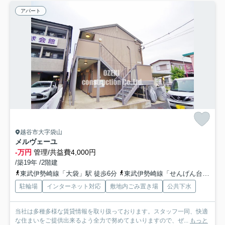
アパート
越谷市大字袋山
メルヴェーユ
-万円
管理/共益費4,000円
/築19年 /2階建
東武伊勢崎線「大袋」駅 徒歩6分
東武伊勢崎線「せんげん台」駅 徒歩18分
駐輪場
インターネット対応
敷地内ごみ置き場
公共下水
当社は多種多様な賃貸情報を取り扱っております。スタッフ一同、快適
な住まいをご提供出来るよう全力で努めてまいりますので、ぜ...
もっと