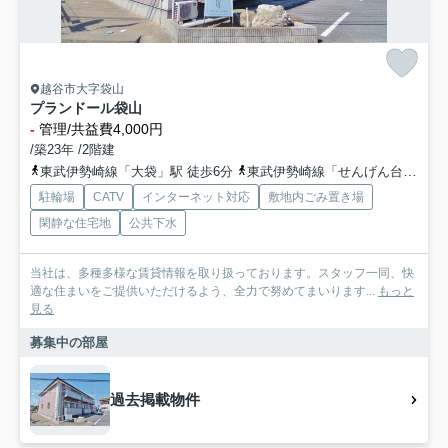
越谷市大字袋山
プランドール袋山
-
管理/共益費4,000円
/築23年 /2階建
東武伊勢崎線「大袋」駅 徒歩6分
東武伊勢崎線「せんげん台」駅 徒歩20分
駐輪場
CATV
インターネット対応
敷地内ごみ置き場
閑静な住宅地
公共下水
当社は、多種多様な賃貸情報を取り扱っております。スタッフ一同、快
適な住まいをご提供いただけるよう、全力で努めてまいります...
もっと
見る
募集中の部屋
過去掲載物件