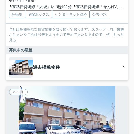
/築21年 /3階建
東武伊勢崎線「大袋」駅 徒歩11分
東武伊勢崎線「せんげん台」駅 徒歩16分
駐輪場
宅配ボックス
インターネット対応
公共下水
当社は多種多様な賃貸情報を取り扱っております。スタッフ一同、快適
な住まいをご提供出来るよう全力で努めてまいりますので、ぜ...
もっと
見る
募集中の部屋
過去掲載物件
アパート