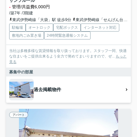
サンフルール
-
管理/共益費6,000円
/築7年 /3階建
東武伊勢崎線「大袋」駅 徒歩9分
東武伊勢崎線「せんげん台」駅 徒歩23分
駐輪場
オートロック
宅配ボックス
インターネット対応
敷地内ごみ置き場
24時間緊急通報システム
当社は多種多様な賃貸情報を取り扱っております。スタッフ一同、快適
な住まいをご提供出来るよう全力で努めてまいりますので、ぜ...
もっと
見る
募集中の部屋
過去掲載物件
アパート