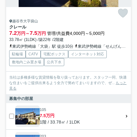
越谷市大字袋山
クレール
7.2
7.5
万円～
万円
管理/共益費4,000円～5,000円
33.78㎡ (1LDK) /築22年 /2階建
東武伊勢崎線「大袋」駅 徒歩10分
東武伊勢崎線「せんげん台」駅 徒歩24分
駐輪場
CATV
宅配ボックス
インターネット対応
敷地内ごみ置き場
公共下水
当社は多種多様な賃貸情報を取り扱っております。スタッフ一同、快適
な住まいをご提供出来るよう全力で努めてまいりますので、ぜ...
もっと
見る
募集中の部屋
105
7.5万円
1階 / 33.78㎡ / 1LDK
203