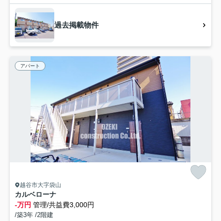
過去掲載物件
アパート
越谷市大字袋山
カルベローナ
-万円
管理/共益費3,000円
/築3年 /2階建