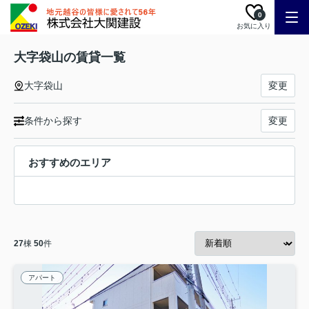
0
お気に入り
大字袋山の賃貸一覧
大字袋山
変更
条件から探す
変更
おすすめのエリア
27
棟
50
件
アパート