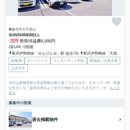
越谷市大字袋山
SUNSHINEBELL
-万円
管理/共益費5,000円
/築14年 /2階建
東武伊勢崎線「せんげん台」駅 徒歩7分
東武伊勢崎線「大袋」駅 徒歩13分
駐輪場
オートロック
インターネット対応
敷地内ごみ置き場
公共下水
当社は多種多様な賃貸情報を取り扱っております。スタッフ一同、快適
な住まいをご提供出来るよう全力で努めてまいりますので、ぜ...
もっと
見る
募集中の部屋
過去掲載物件