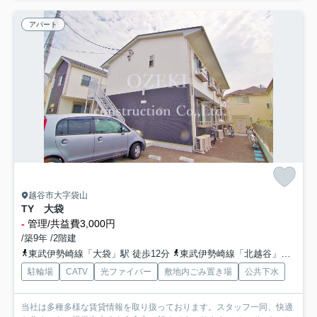
アパート
越谷市大字袋山
TY 大袋
-
管理/共益費3,000円
/築9年 /2階建
東武伊勢崎線「大袋」駅 徒歩12分
東武伊勢崎線「北越谷」駅 徒歩25分
駐輪場
CATV
光ファイバー
敷地内ごみ置き場
公共下水
当社は多種多様な賃貸情報を取り扱っております。スタッフ一同、快適