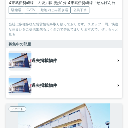
東武伊勢崎線「大袋」駅 徒歩1分
東武伊勢崎線「せんげん台」駅 徒歩29分
駐輪場
CATV
敷地内ごみ置き場
公共下水
当社は多種多様な賃貸情報を取り扱っております。スタッフ一同、快適
な住まいをご提供出来るよう全力で努めてまいりますので、ぜ...
もっと
見る
募集中の部屋
過去掲載物件
過去掲載物件
アパート