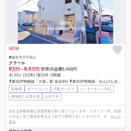
NEW
越谷市大字袋山
クラール
8
8.5
万円～
万円
管理/共益費5,000円
41.53㎡ (1LDK) /築15年 /3階建
東武伊勢崎線「大袋」駅 徒歩9分
東武伊勢崎線「せんげん台」駅 徒歩23分
駐輪場
オートロック
宅配ボックス
インターネット対応
敷地内ごみ置き場
公共下水
当社は多種多様な賃貸情報を取り扱っております。スタッフ一同、快適
な住まいをご提供出来るよう全力で努めてまいりますので、ぜ...
もっと
見る