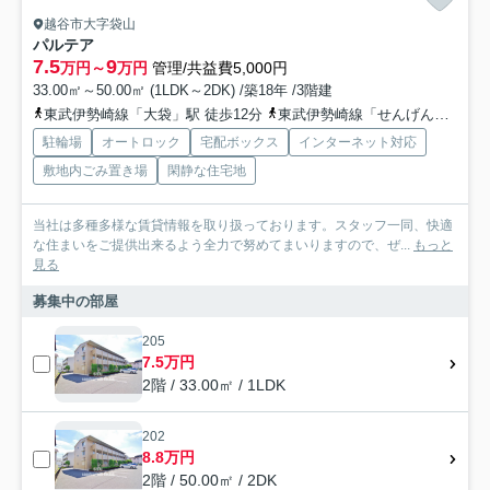
越谷市大字袋山
パルテア
7.5
9
万円～
万円
管理/共益費5,000円
33.00㎡～50.00㎡ (1LDK～2DK) /築18年 /3階建
東武伊勢崎線「大袋」駅 徒歩12分
東武伊勢崎線「せんげん台」駅 徒歩23分
駐輪場
オートロック
宅配ボックス
インターネット対応
敷地内ごみ置き場
閑静な住宅地
当社は多種多様な賃貸情報を取り扱っております。スタッフ一同、快適
な住まいをご提供出来るよう全力で努めてまいりますので、ぜ...
もっと
見る
募集中の部屋
205
7.5万円
2階 / 33.00㎡ / 1LDK
202
8.8万円
2階 / 50.00㎡ / 2DK