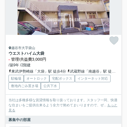
越谷市大字袋山
ウエストハイム大袋
-
管理/共益費3,000円
/築9年 /2階建
東武伊勢崎線「大袋」駅 徒歩4分
武蔵野線「南越谷」駅 徒歩25分
駐輪場
オートロック
宅配ボックス
インターネット対応
敷地内ごみ置き場
公共下水
当社は多種多様な賃貸情報を取り扱っております。スタッフ一同、快適
な住まいをご提供出来るよう全力で努めてまいりますので、ぜ...
もっと
見る
募集中の部屋