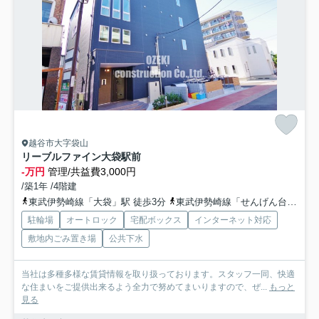
越谷市大字袋山
リーブルファイン大袋駅前
-万円
管理/共益費3,000円
/築1年 /4階建
東武伊勢崎線「大袋」駅 徒歩3分
東武伊勢崎線「せんげん台」駅 徒歩20分
駐輪場
オートロック
宅配ボックス
インターネット対応
敷地内ごみ置き場
公共下水
当社は多種多様な賃貸情報を取り扱っております。スタッフ一同、快適
な住まいをご提供出来るよう全力で努めてまいりますので、ぜ...
もっと
見る