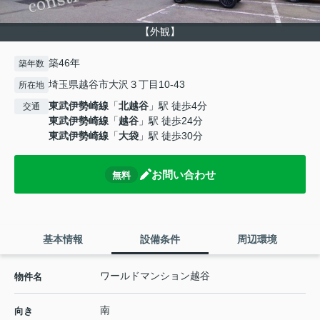
【外観】
築46年
築年数
埼玉県越谷市大沢３丁目10-43
所在地
東武伊勢崎線
「
北越谷
」駅 徒歩4分
交通
東武伊勢崎線
「
越谷
」駅 徒歩24分
東武伊勢崎線
「
大袋
」駅 徒歩30分
お問い合わせ
無料
基本情報
設備条件
周辺環境
ワールドマンション越谷
物件名
南
向き