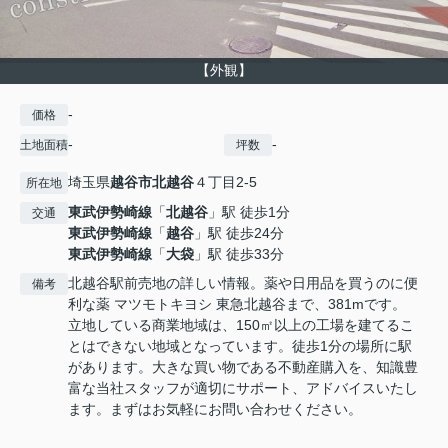
【外観】
-
価格
-
-
土地面積
坪数
埼玉県
越谷市
北越谷
４丁目2-5
所在地
東武伊勢崎線
「
北越谷
」駅 徒歩1分
交通
東武伊勢崎線
「
越谷
」駅 徒歩24分
東武伊勢崎線
「
大袋
」駅 徒歩33分
北越谷駅前売地の詳しい情報。薬や日用品を買うのに便
備考
利な薬 マツモトキヨシ 東急北越谷まで、381mです。
立地している商業地域は、150㎡以上の工場を建てるこ
とはできない地域となっています。徒歩1分の場所に駅
があります。大きな買い物である不動産購入を、知識豊
富な当社スタッフが適切にサポート、アドバイスいたし
ます。まずはお気軽にお問い合わせください。