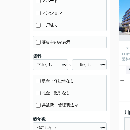
アパート
マンション
一戸建て
募集中のみ表示
「ア
ロゼ
賃料
髪料
～
敷金・保証金なし
礼金・敷引なし
共益費・管理費込み
川
築年数