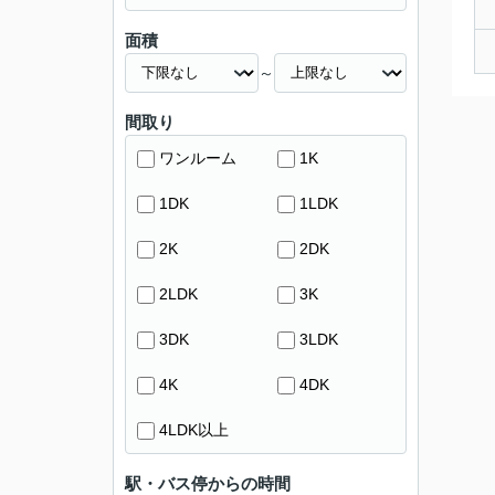
面積
～
間取り
ワンルーム
1K
1DK
1LDK
2K
2DK
2LDK
3K
3DK
3LDK
4K
4DK
4LDK以上
駅・バス停からの時間