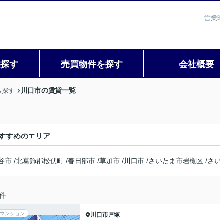
営業
を探す
売買物件を探す
会社概要
川口市の賃貸一覧
ら探す
すすめのエリア
谷市
/
北葛飾郡松伏町
/
春日部市
/
草加市
/
川口市
/
さいたま市岩槻区
/
さ
件
マンション
川口市
戸塚