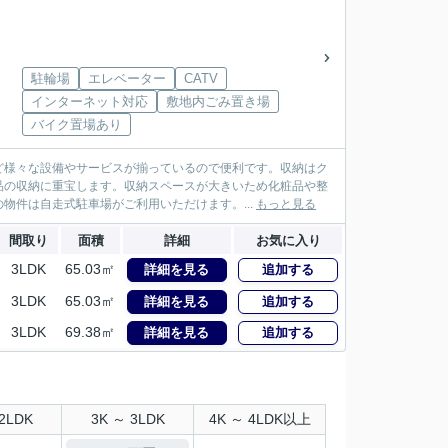
駐輪場
エレベーター
CATV
インターネット対応
敷地内ごみ置き場
バイク置場あり
ど様々な設備やサービスが揃っているので便利です。収納はク
品の収納に重宝します。収納スペースが大きいため化粧品や整
物件は自走式駐車場がご利用いただけます。...
もっと見る
間取り
面積
詳細
お気に入り
3LDK
65.03㎡
詳細を見る
追加する
3LDK
65.03㎡
詳細を見る
追加する
3LDK
69.38㎡
詳細を見る
追加する
2LDK
3K ～ 3LDK
4K ～ 4LDK以上