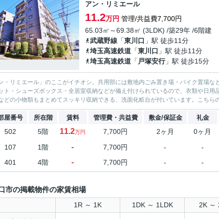
アン・リミエール
11.2
万円
管理/共益費7,700円
65.03㎡～69.38㎡ (3LDK) /築29年 /6階建
武蔵野線
「
東川口
」駅 徒歩11分
埼玉高速鉄道
「
東川口
」駅 徒歩11分
埼玉高速鉄道
「
戸塚安行
」駅 徒歩15分
ン・リミエール」のここがイチオシ。共用部には敷地内ごみ置き場・バイク置場な
ット・シューズボックス・全居室収納などが備え付けられているので、衣類や日用
などの小物類もまとめてスッキリ収納できる、洗面化粧台が付いています。こちらの
部屋番号
所在階
賃料
管理費・共益費
敷金/保証金
礼金
11.2
502
5階
7,700円
2ヶ月
0ヶ月
万円
-
107
1階
7,700円
-
-
-
401
4階
7,700円
-
-
口市の掲載物件の家賃相場
1R ～ 1K
1DK ～ 1LDK
2K ～ 