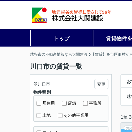
トップ
賃貸物件
越谷市の不動産情報なら大関建設
【賃貸】を市区町村か
川口市の賃貸一覧
お
川口市
変更
物件種別
越
居住用
店舗
事務所
土地
その他事業用
1
3
棟
賃貸