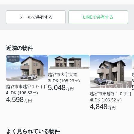
メールで共有する
LINEで共有する
近隣の物件
越谷市大字大道
3LDK (108.23㎡)
3
5,048
越谷市東越谷１０丁目
万円
4LDK (106.83㎡)
越谷市東越谷１０丁目
4,598
4LDK (106.52㎡)
万円
4,848
万円
よく見られている物件