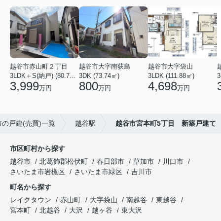
越谷市赤山町２丁目
越谷市大字南荻島
越谷市大字袋山
3LDK＋S(納戸) (80.79㎡)
3DK (73.74㎡)
3LDK (111.88㎡)
3
3,999
800
4,698
万円
万円
万円
の戸建(売買)一覧
越谷駅
越谷市宮本町5丁目 新築戸建て
市区町村から探す
越谷市
北葛飾郡松伏町
春日部市
草加市
川口市
さいたま市岩槻区
さいたま市緑区
吉川市
町名から探す
レイクタウン
赤山町
大字袋山
南越谷
東越谷
宮本町
北越谷
大沢
越ヶ谷
東大沢