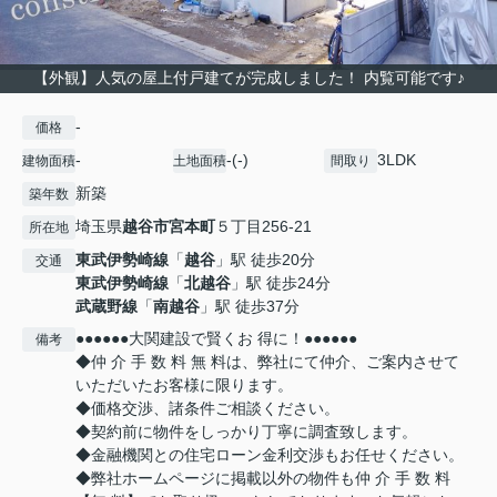
【外観】人気の屋上付戸建てが完成しました！ 内覧可能です♪
-
価格
-
-(-)
3LDK
建物面積
土地面積
間取り
新築
築年数
埼玉県
越谷市
宮本町
５丁目256-21
所在地
東武伊勢崎線
「
越谷
」駅 徒歩20分
交通
東武伊勢崎線
「
北越谷
」駅 徒歩24分
武蔵野線
「
南越谷
」駅 徒歩37分
●●●●●●大関建設で賢くお 得に！●●●●●●
備考
◆仲 介 手 数 料 無 料は、弊社にて仲介、ご案内させて
いただいたお客様に限ります。
◆価格交渉、諸条件ご相談ください。
◆契約前に物件をしっかり丁寧に調査致します。
◆金融機関との住宅ローン金利交渉もお任せください。
◆弊社ホームページに掲載以外の物件も仲 介 手 数 料