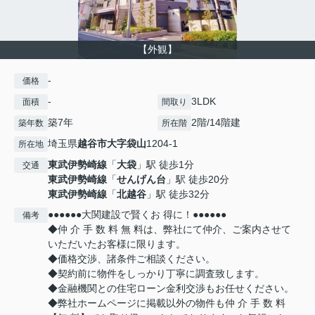
【外観】
-
価格
-
3LDK
面積
間取り
築7年
2階/14階建
築年数
所在階
埼玉県
越谷市
大字袋山
1204-1
所在地
東武伊勢崎線
「
大袋
」駅 徒歩1分
交通
東武伊勢崎線
「
せんげん台
」駅 徒歩20分
東武伊勢崎線
「
北越谷
」駅 徒歩32分
●●●●●●大関建設で賢くお 得に！●●●●●●
備考
◆仲 介 手 数 料 無 料は、弊社にて仲介、ご案内させて
いただいたお客様に限ります。
◆価格交渉、諸条件ご相談ください。
◆契約前に物件をしっかり丁寧に調査致します。
◆金融機関との住宅ローン金利交渉もお任せください。
◆弊社ホームページに掲載以外の物件も仲 介 手 数 料