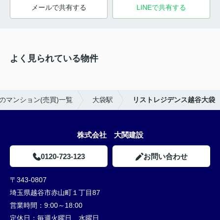
メールで共有する
LINEで共有する
よく見られている物件
のマンション(売買)一覧
大袋駅
リストレジデンス越谷大袋
株式会社 大関建設
0120-723-123
お問い合わせ
〒343-0807
埼玉県越谷市赤山町１丁目87
営業時間：
9:00～18:00
定休日：
毎週火曜日、水曜日