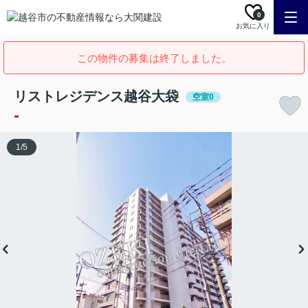
0
お気に入り
この物件の募集は終了しました。
リストレジデンス越谷大袋
空室0
-
1
/
5