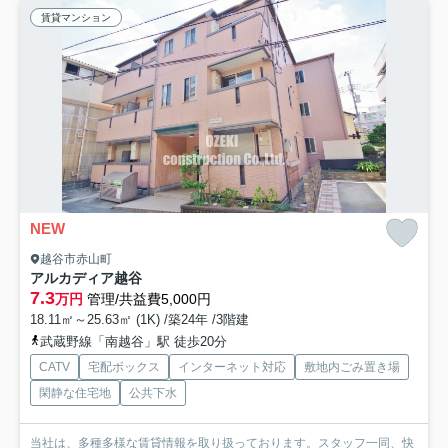
賃貸マンション
NEW
越谷市赤山町
アルカディア越谷
7.3
万円
管理/共益費5,000円
18.11㎡～25.63㎡ (1K) /築24年 /3階建
武蔵野線「南越谷」駅 徒歩20分
CATV
宅配ボックス
インターネット対応
敷地内ごみ置き場
閑静な住宅地
公共下水
当社は、多種多様な賃貸情報を取り扱っております。スタッフ一同、快