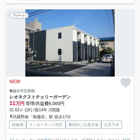
アパート
NEW
越谷市瓦曽根
レオネクストチェリーガーデン
11
万円
管理/共益費6,000円
31.62㎡ (1K) /築14年 /2階建
武蔵野線「南越谷」駅 徒歩17分
駐輪場
インターネット対応
敷地内ごみ置き場
公共下水