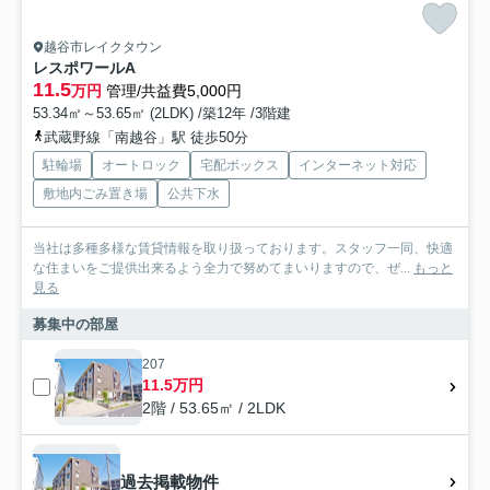
越谷市レイクタウン
レスポワールA
11.5
万円
管理/共益費5,000円
53.34㎡～53.65㎡ (2LDK) /築12年 /3階建
武蔵野線「南越谷」駅 徒歩50分
駐輪場
オートロック
宅配ボックス
インターネット対応
敷地内ごみ置き場
公共下水
当社は多種多様な賃貸情報を取り扱っております。スタッフ一同、快適
な住まいをご提供出来るよう全力で努めてまいりますので、ぜ...
もっと
見る
募集中の部屋
207
11.5万円
2階 / 53.65㎡ / 2LDK
過去掲載物件