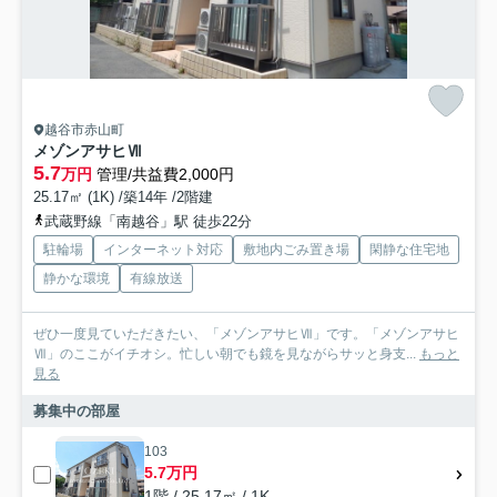
越谷市赤山町
メゾンアサヒⅦ
5.7
万円
管理/共益費2,000円
25.17㎡ (1K) /築14年 /2階建
武蔵野線「南越谷」駅 徒歩22分
駐輪場
インターネット対応
敷地内ごみ置き場
閑静な住宅地
静かな環境
有線放送
ぜひ一度見ていただきたい、「メゾンアサヒⅦ」です。「メゾンアサヒ
Ⅶ」のここがイチオシ。忙しい朝でも鏡を見ながらサッと身支...
もっと
見る
募集中の部屋
103
5.7万円
1階 / 25.17㎡ / 1K