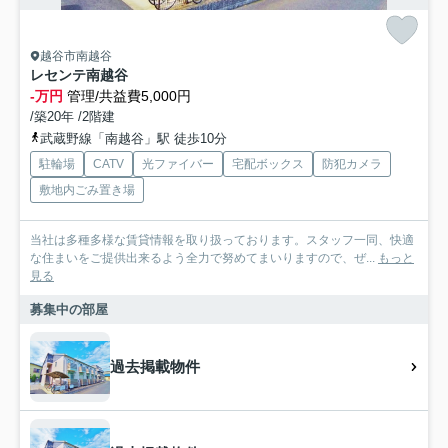
越谷市南越谷
レセンテ南越谷
-万円
管理/共益費5,000円
/築20年 /2階建
武蔵野線「南越谷」駅 徒歩10分
駐輪場
CATV
光ファイバー
宅配ボックス
防犯カメラ
敷地内ごみ置き場
当社は多種多様な賃貸情報を取り扱っております。スタッフ一同、快適
な住まいをご提供出来るよう全力で努めてまいりますので、ぜ...
もっと
見る
募集中の部屋
過去掲載物件