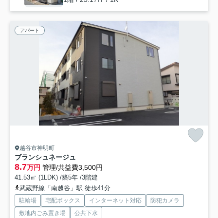
アパート
越谷市神明町
ブランシュネージュ
8.7
万円
管理/共益費3,500円
41.53㎡ (1LDK) /築5年 /3階建
武蔵野線「南越谷」駅 徒歩41分
駐輪場
宅配ボックス
インターネット対応
防犯カメラ
敷地内ごみ置き場
公共下水