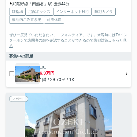
武蔵野線「南越谷」駅 徒歩44分
駐輪場
宅配ボックス
インターネット対応
防犯カメラ
敷地内ごみ置き場
耐震構造
ぜひ一度見ていただきたい、「フォルティア」です。来客時にはTVイン
ターホンで訪問者の顔を確認することができるので防犯対策...
もっと見
る
募集中の部屋
101
6.3万円
1階 / 29.70㎡ / 1K
アパート