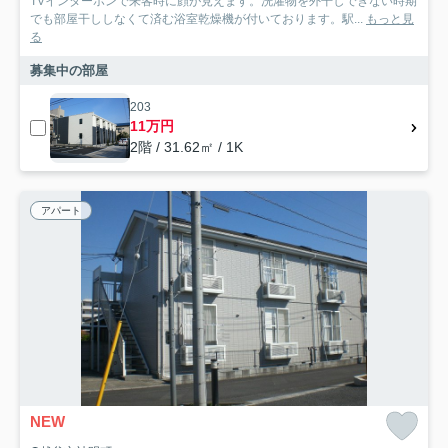
TVインターホンで来客時に顔が見えます。洗濯物を外干しできない時期
でも部屋干ししなくて済む浴室乾燥機が付いております。駅...
もっと見
る
募集中の部屋
203
11万円
2階 / 31.62㎡ / 1K
アパート
NEW