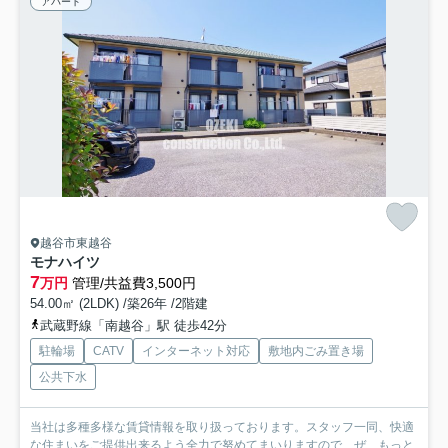
アパート
越谷市東越谷
モナハイツ
7
万円
管理/共益費3,500円
54.00㎡ (2LDK) /築26年 /2階建
武蔵野線「南越谷」駅 徒歩42分
駐輪場
CATV
インターネット対応
敷地内ごみ置き場
公共下水
当社は多種多様な賃貸情報を取り扱っております。スタッフ一同、快適
な住まいをご提供出来るよう全力で努めてまいりますので、ぜ...
もっと