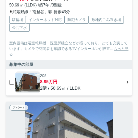
50.69㎡ (1LDK) /築7年 /3階建
武蔵野線「南越谷」駅 徒歩43分
駐輪場
インターネット対応
防犯カメラ
敷地内ごみ置き場
公共下水
室内設備は浴室乾燥機・洗面所独立などが揃っており、とても充実して
います。カメラで訪問者を確認できるTVインターホンが設置...
もっと見
る
募集中の部屋
205
8.85万円
2階 / 50.69㎡ / 1LDK
アパート