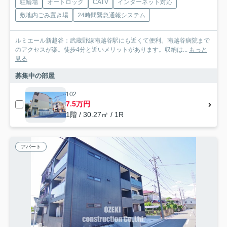
駐輪場
オートロック
CATV
インターネット対応
敷地内ごみ置き場
24時間緊急通報システム
ルミエール新越谷：武蔵野線南越谷駅にも近くて便利。南越谷病院まで
のアクセスが楽。徒歩4分と近いメリットがあります。収納は...
もっと
見る
募集中の部屋
102
7.5万円
1階 / 30.27㎡ / 1R
アパート