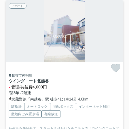
アパート
越谷市神明町
ウイングコート北越谷
-
管理/共益費4,000円
/築8年 /2階建
武蔵野線「南越谷」駅 徒歩41分車14分 4.0km
駐輪場
オートロック
宅配ボックス
インターネット対応
敷地内ごみ置き場
有線放送
新生活を失敗せず、スタートさせたいならこちらの「ウイングコート北