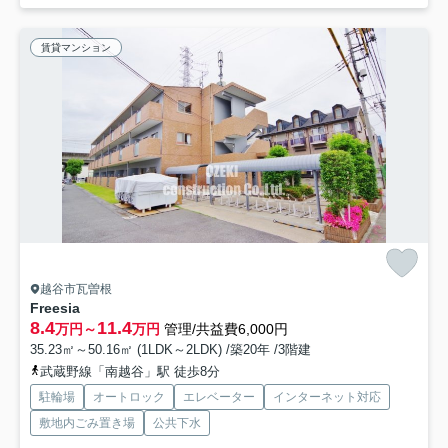
賃貸マンション
越谷市瓦曽根
Freesia
8.4
11.4
万円～
万円
管理/共益費6,000円
35.23㎡～50.16㎡ (1LDK～2LDK) /築20年 /3階建
武蔵野線「南越谷」駅 徒歩8分
駐輪場
オートロック
エレベーター
インターネット対応
敷地内ごみ置き場
公共下水