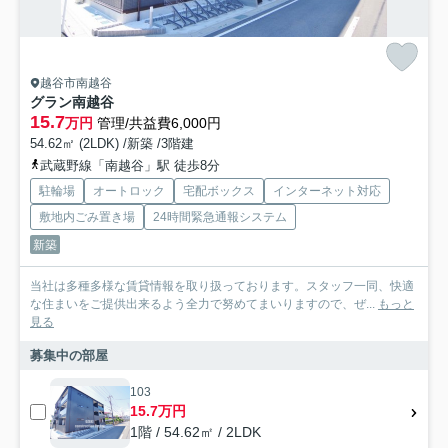
越谷市南越谷
グラン南越谷
15.7
万円
管理/共益費6,000円
54.62㎡ (2LDK) /新築 /3階建
武蔵野線「南越谷」駅 徒歩8分
駐輪場
オートロック
宅配ボックス
インターネット対応
敷地内ごみ置き場
24時間緊急通報システム
新築
当社は多種多様な賃貸情報を取り扱っております。スタッフ一同、快適
な住まいをご提供出来るよう全力で努めてまいりますので、ぜ...
もっと
見る
募集中の部屋
103
15.7万円
1階 / 54.62㎡ / 2LDK