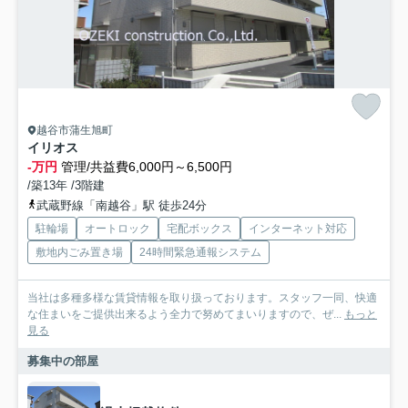
越谷市蒲生旭町
イリオス
-万円
管理/共益費6,000円～6,500円
/築13年 /3階建
武蔵野線「南越谷」駅 徒歩24分
駐輪場
オートロック
宅配ボックス
インターネット対応
敷地内ごみ置き場
24時間緊急通報システム
当社は多種多様な賃貸情報を取り扱っております。スタッフ一同、快適
な住まいをご提供出来るよう全力で努めてまいりますので、ぜ...
もっと
見る
募集中の部屋