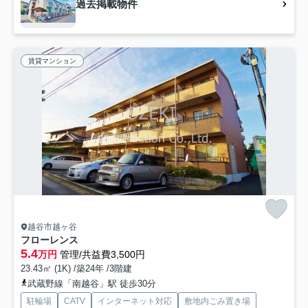
過去掲載物件
賃貸マンション
越谷市越ヶ谷
フローレンス
5.4
万円
管理/共益費3,500円
23.43㎡ (1K) /築24年 /3階建
武蔵野線「南越谷」駅 徒歩30分
駐輪場
CATV
インターネット対応
敷地内ごみ置き場