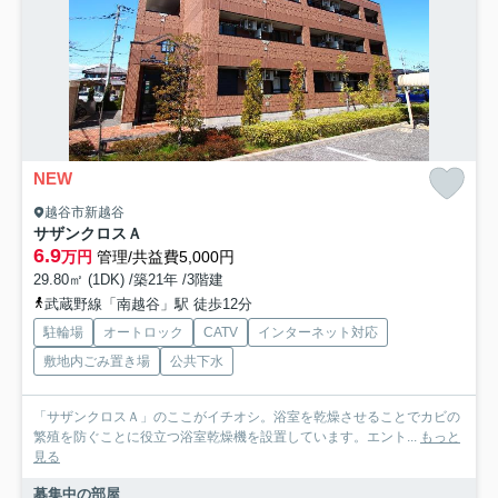
NEW
越谷市新越谷
サザンクロスＡ
6.9
万円
管理/共益費5,000円
29.80㎡ (1DK) /築21年 /3階建
武蔵野線「南越谷」駅 徒歩12分
駐輪場
オートロック
CATV
インターネット対応
敷地内ごみ置き場
公共下水
「サザンクロスＡ」のここがイチオシ。浴室を乾燥させることでカビの
繁殖を防ぐことに役立つ浴室乾燥機を設置しています。エント...
もっと
見る
募集中の部屋