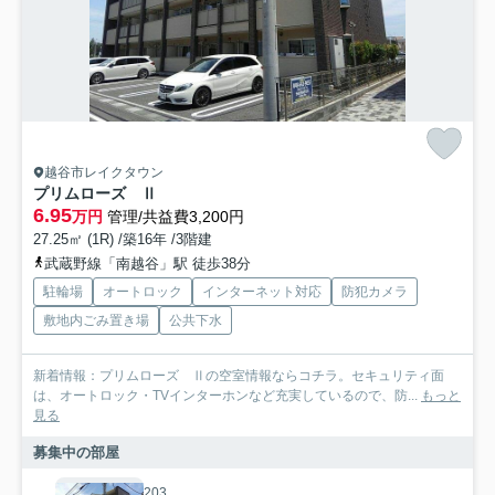
越谷市レイクタウン
プリムローズ Ⅱ
6.95
万円
管理/共益費3,200円
27.25㎡ (1R) /築16年 /3階建
武蔵野線「南越谷」駅 徒歩38分
駐輪場
オートロック
インターネット対応
防犯カメラ
敷地内ごみ置き場
公共下水
新着情報：プリムローズ Ⅱの空室情報ならコチラ。セキュリティ面
は、オートロック・TVインターホンなど充実しているので、防...
もっと
見る
募集中の部屋
203