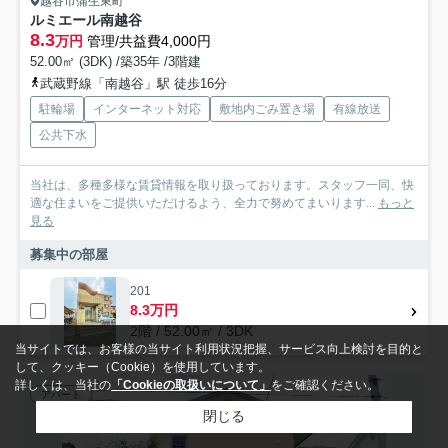
越谷市蒲生東町
ルミエール南越谷
8.3
万円
管理/共益費4,000円
52.00㎡ (3DK) /築35年 /3階建
武蔵野線「南越谷」駅 徒歩16分
駐輪場
インターネット対応
敷地内ごみ置き場
有線放送
公共下水
当社は、多種多様な賃貸情報を取り扱っております。スタッフ一同、快
適な住まいをご提供いただけるよう、全力で努めてまいります...
もっと
見る
募集中の部屋
201
8.3万円
2階 / 52.00㎡ / 3DK
当サイトでは、お客様の当サイト利用状況把握、サービス向上検討を目的と
して、クッキー（Cookie）を使用しています。
詳しくは、当社の
「Cookieの取扱いについて」
をご確認ください。
アパート
閉じる