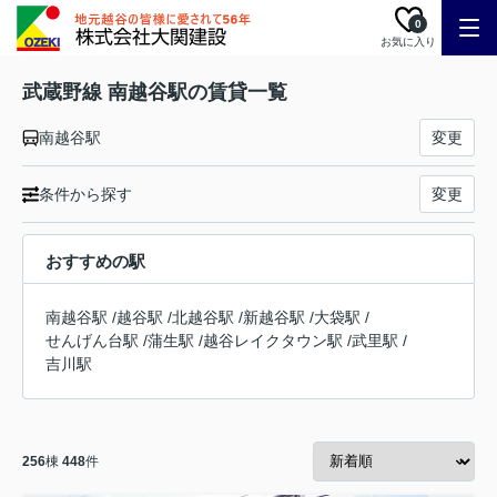
0
お気に入り
武蔵野線 南越谷駅の賃貸一覧
南越谷駅
変更
条件から探す
変更
おすすめの駅
南越谷駅
/
越谷駅
/
北越谷駅
/
新越谷駅
/
大袋駅
/
せんげん台駅
/
蒲生駅
/
越谷レイクタウン駅
/
武里駅
/
吉川駅
256
棟
448
件