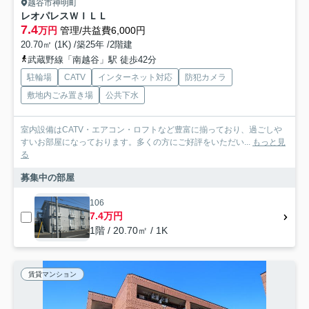
越谷市神明町
レオパレスＷＩＬＬ
7.4
万円
管理/共益費6,000円
20.70㎡ (1K) /築25年 /2階建
武蔵野線「南越谷」駅 徒歩42分
駐輪場
CATV
インターネット対応
防犯カメラ
敷地内ごみ置き場
公共下水
室内設備はCATV・エアコン・ロフトなど豊富に揃っており、過ごしや
すいお部屋になっております。多くの方にご好評をいただい...
もっと見
る
募集中の部屋
106
7.4万円
1階 / 20.70㎡ / 1K
賃貸マンション