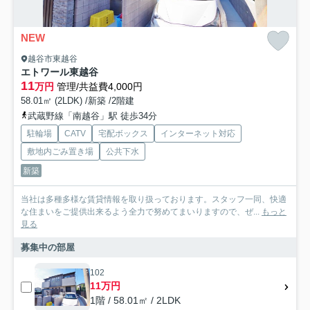
NEW
越谷市東越谷
エトワール東越谷
11
万円
管理/共益費4,000円
58.01㎡ (2LDK) /新築 /2階建
武蔵野線「南越谷」駅 徒歩34分
駐輪場
CATV
宅配ボックス
インターネット対応
敷地内ごみ置き場
公共下水
新築
当社は多種多様な賃貸情報を取り扱っております。スタッフ一同、快適
な住まいをご提供出来るよう全力で努めてまいりますので、ぜ...
もっと
見る
募集中の部屋
102
11万円
1階 / 58.01㎡ / 2LDK