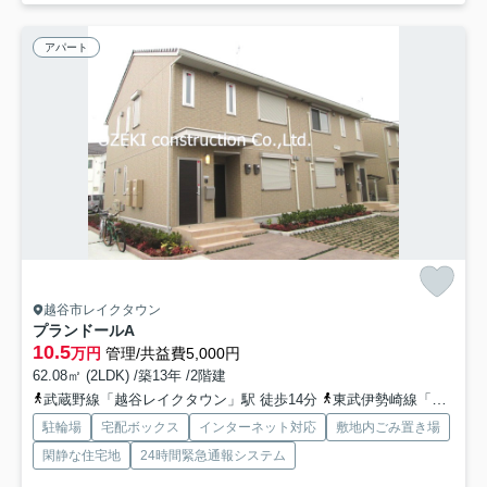
アパート
越谷市レイクタウン
プランドールA
10.5
万円
管理/共益費5,000円
62.08㎡ (2LDK) /築13年 /2階建
武蔵野線「越谷レイクタウン」駅 徒歩14分
東武伊勢崎線「新越谷」駅 徒歩41分
駐輪場
宅配ボックス
インターネット対応
敷地内ごみ置き場
閑静な住宅地
24時間緊急通報システム