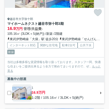
越谷市大字弥十郎
マイホームネクスト越谷市弥十郎3期
16.9
万円
管理/共益費-
105.16㎡ (3LDK＋S(納戸)) /新築 /2階建
東武伊勢崎線「大袋」駅 徒歩20分
東武伊勢崎線「せんげん台」駅 徒歩31分
インターネット対応
閑静な住宅地
駐車2台可
公共下水
新築
当社は多種多様な賃貸情報を取り扱っております。スタッフ一同、快適
な住まいをご提供出来るよう全力で努めてまいりますので、ぜ...
もっと
見る
募集中の部屋
1
16.9万円
1-2階 / 105.16㎡ / 3LDK＋S(納戸)