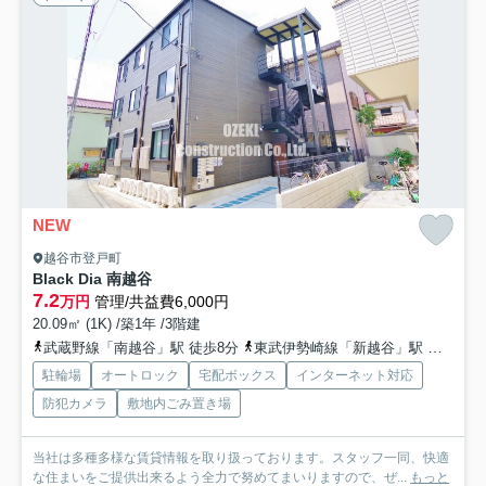
NEW
越谷市登戸町
Black Dia 南越谷
7.2
万円
管理/共益費6,000円
20.09㎡ (1K) /築1年 /3階建
武蔵野線「南越谷」駅 徒歩8分
東武伊勢崎線「新越谷」駅 徒歩9分
駐輪場
オートロック
宅配ボックス
インターネット対応
防犯カメラ
敷地内ごみ置き場
当社は多種多様な賃貸情報を取り扱っております。スタッフ一同、快適
な住まいをご提供出来るよう全力で努めてまいりますので、ぜ...
もっと