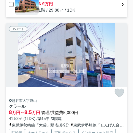
6.9万円
1階 / 29.80㎡ / 1DK
アパート
越谷市大字袋山
クラール
8
8.5
万円～
万円
管理/共益費5,000円
41.53㎡ (1LDK) /築15年 /3階建
東武伊勢崎線「大袋」駅 徒歩9分
東武伊勢崎線「せんげん台」駅 徒歩23分
駐輪場
オートロック
宅配ボックス
インターネット対応