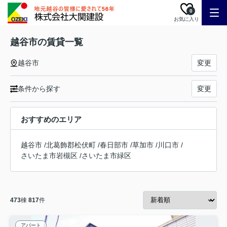
0
お気に入り
越谷市の賃貸一覧
越谷市
変更
条件から探す
変更
おすすめのエリア
越谷市
/
北葛飾郡松伏町
/
春日部市
/
草加市
/
川口市
/
さいたま市岩槻区
/
さいたま市緑区
473
棟
817
件
アパート