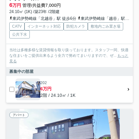
6
万円
管理/共益費7,000円
24.10㎡ (1K) /築23年 /2階建
東武伊勢崎線「北越谷」駅 徒歩6分
東武伊勢崎線「越谷」駅 徒歩26分
CATV
インターネット対応
防犯カメラ
敷地内ごみ置き場
公共下水
当社は多種多様な賃貸情報を取り扱っております。スタッフ一同、快適
な住まいをご提供出来るよう全力で努めてまいりますので、ぜ...
もっと
見る
募集中の部屋
202
6万円
2階 / 24.10㎡ / 1K
アパート