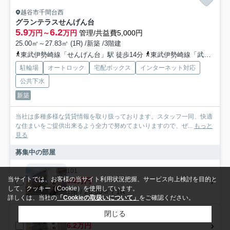
越谷市千間台西
グランテラスせんげん台
5.9
6.2
万円～
万円
管理/共益費5,000円
25.00㎡～27.83㎡ (1R) /新築 /3階建
東武伊勢崎線「せんげん台」駅 徒歩14分
東武伊勢崎線「武里」駅 徒歩25分
駐輪場
オートロック
宅配ボックス
インターネット対応
公共下水
新築
当社は多種多様な賃貸情報を取り扱っております。スタッフ一同、快適
な住まいをご提供出来るよう全力で努めてまいりますので、ぜ...
もっと
見る
募集中の部屋
101
当サイトでは、お客様の当サイト利用状況把握、サービス向上検討を目的と
5.9万円
して、クッキー（Cookie）を使用しています。
1階 / 25.00㎡ / 1R
詳しくは、当社の
「Cookieの取扱いについて」
をご確認ください。
閉じる
303
6.2万円