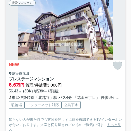
賃貸マンション
NEW
越谷市花田
プレステージマンション
6.6
万円
管理/共益費3,000円
56.43㎡ (3DK) /築39年 /3階建
東武伊勢崎線「北越谷」駅 バス4分 「花田三丁目」 停歩8分
東武伊
駐輪場
インターネット対応
公共下水
知らない人が来た時でも玄関を開けずに顔を確認できるTVインターホン
が付いております。浴室と切り離されているので湿気に悩ま...
もっと見
る