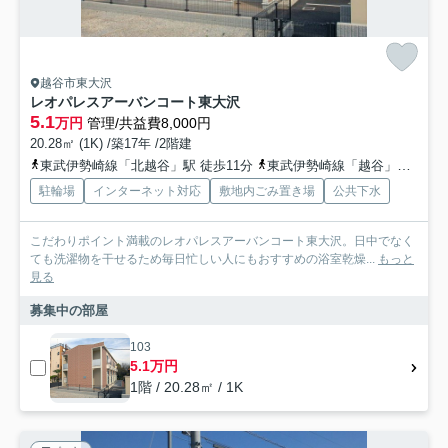
越谷市東大沢
レオパレスアーバンコート東大沢
5.1
万円
管理/共益費8,000円
20.28㎡ (1K) /築17年 /2階建
東武伊勢崎線「北越谷」駅 徒歩11分
東武伊勢崎線「越谷」駅 徒歩31分
駐輪場
インターネット対応
敷地内ごみ置き場
公共下水
こだわりポイント満載のレオパレスアーバンコート東大沢。日中でなく
ても洗濯物を干せるため毎日忙しい人にもおすすめの浴室乾燥...
もっと
見る
募集中の部屋
103
5.1万円
1階 / 20.28㎡ / 1K