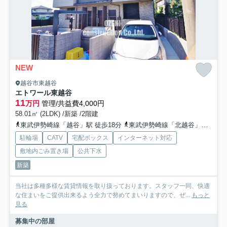
NEW
越谷市東越谷
エトワール東越谷
11
万円
管理/共益費4,000円
58.01㎡ (2LDK) /新築 /2階建
東武伊勢崎線「越谷」駅 徒歩18分
東武伊勢崎線「北越谷」駅 徒歩28分
駐輪場
CATV
宅配ボックス
インターネット対応
敷地内ごみ置き場
公共下水
新築
当社は多種多様な賃貸情報を取り扱っております。スタッフ一同、快適
な住まいをご提供出来るよう全力で努めてまいりますので、ぜ...
もっと
見る
募集中の部屋