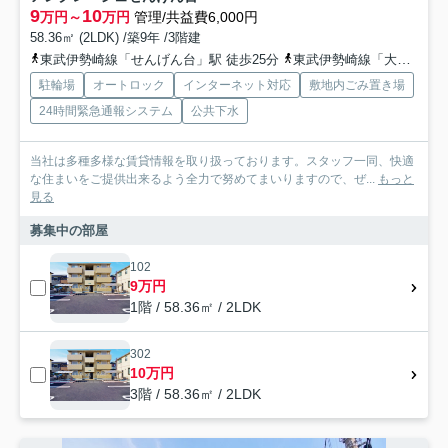
9
10
万円～
万円
管理/共益費6,000円
58.36㎡ (2LDK) /築9年 /3階建
東武伊勢崎線「せんげん台」駅 徒歩25分
東武伊勢崎線「大袋」駅 徒歩23分
駐輪場
オートロック
インターネット対応
敷地内ごみ置き場
24時間緊急通報システム
公共下水
当社は多種多様な賃貸情報を取り扱っております。スタッフ一同、快適
な住まいをご提供出来るよう全力で努めてまいりますので、ぜ...
もっと
見る
募集中の部屋
102
9万円
1階 / 58.36㎡ / 2LDK
302
10万円
3階 / 58.36㎡ / 2LDK