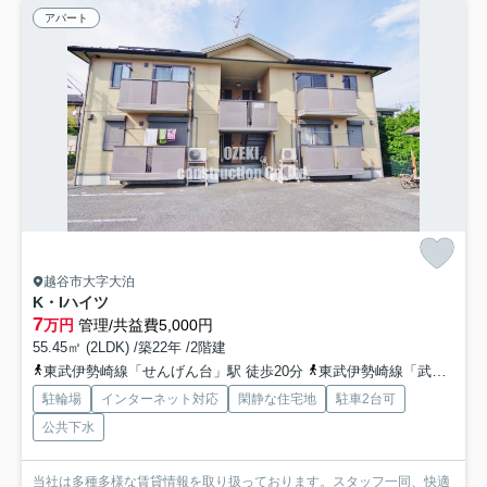
アパート
越谷市大字大泊
K・Iハイツ
7
万円
管理/共益費5,000円
55.45㎡ (2LDK) /築22年 /2階建
東武伊勢崎線「せんげん台」駅 徒歩20分
東武伊勢崎線「武里」駅 徒歩24分
駐輪場
インターネット対応
閑静な住宅地
駐車2台可
公共下水
当社は多種多様な賃貸情報を取り扱っております。スタッフ一同、快適