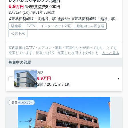
レオパレスシャルマン北越谷
6.9
万円
管理/共益費8,000円
20.71㎡ (1K) /築31年 /3階建
東武伊勢崎線「北越谷」駅 徒歩6分
東武伊勢崎線「越谷」駅 徒歩26分
駐輪場
CATV
インターネット対応
敷地内ごみ置き場
公共下水
室内設備はCATV・エアコン・家具・家電付などが揃っており、とても
充実しています。間取りは1K。充実した水回りは女性にも...
もっと見る
募集中の部屋
202
6.9万円
2階 / 20.71㎡ / 1K
賃貸マンション