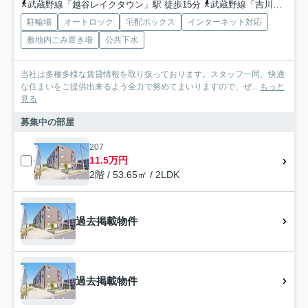
武蔵野線「越谷レイクタウン」駅 徒歩15分
武蔵野線「吉川」駅 徒歩33分
駐輪場
オートロック
宅配ボックス
インターネット対応
敷地内ごみ置き場
公共下水
当社は多種多様な賃貸情報を取り扱っております。スタッフ一同、快適
な住まいをご提供出来るよう全力で努めてまいりますので、ぜ...
もっと
見る
募集中の部屋
207
11.5万円
2階 / 53.65㎡ / 2LDK
過去掲載物件
過去掲載物件