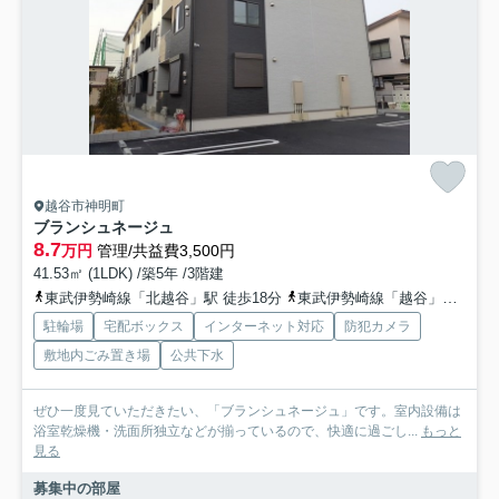
越谷市神明町
ブランシュネージュ
8.7
万円
管理/共益費3,500円
41.53㎡ (1LDK) /築5年 /3階建
東武伊勢崎線「北越谷」駅 徒歩18分
東武伊勢崎線「越谷」駅 徒歩23分
駐輪場
宅配ボックス
インターネット対応
防犯カメラ
敷地内ごみ置き場
公共下水
ぜひ一度見ていただきたい、「ブランシュネージュ」です。室内設備は
浴室乾燥機・洗面所独立などが揃っているので、快適に過ごし...
もっと
見る
募集中の部屋