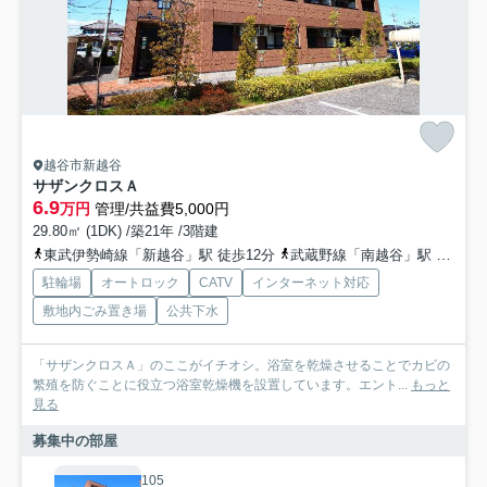
越谷市新越谷
サザンクロスＡ
6.9
万円
管理/共益費5,000円
29.80㎡ (1DK) /築21年 /3階建
東武伊勢崎線「新越谷」駅 徒歩12分
武蔵野線「南越谷」駅 徒歩12分
駐輪場
オートロック
CATV
インターネット対応
敷地内ごみ置き場
公共下水
「サザンクロスＡ」のここがイチオシ。浴室を乾燥させることでカビの
繁殖を防ぐことに役立つ浴室乾燥機を設置しています。エント...
もっと
見る
募集中の部屋
105