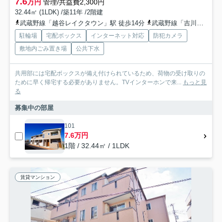
7.6
万円
管理/共益費2,300円
32.44㎡ (1LDK) /築11年 /2階建
武蔵野線「越谷レイクタウン」駅 徒歩14分
武蔵野線「吉川」駅 徒歩37分
駐輪場
宅配ボックス
インターネット対応
防犯カメラ
敷地内ごみ置き場
公共下水
共用部には宅配ボックスが備え付けられているため、荷物の受け取りの
ために早く帰宅する必要がありません。TVインターホンで来...
もっと見
る
募集中の部屋
101
7.6万円
1階 / 32.44㎡ / 1LDK
賃貸マンション