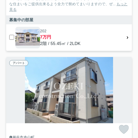
な住まいをご提供出来るよう全力で努めてまいりますので、ぜ...
もっと
見る
募集中の部屋
202
7万円
2階 / 55.45㎡ / 2LDK
アパート
越谷市赤山町