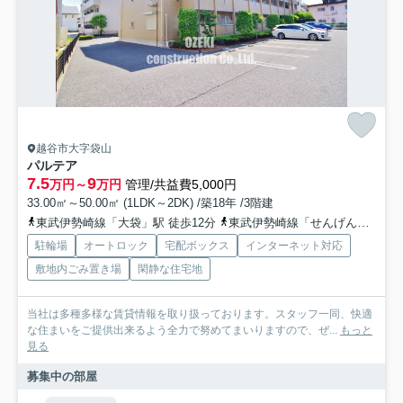
越谷市大字袋山
パルテア
7.5
9
万円～
万円
管理/共益費5,000円
33.00㎡～50.00㎡ (1LDK～2DK) /築18年 /3階建
東武伊勢崎線「大袋」駅 徒歩12分
東武伊勢崎線「せんげん台」駅 徒歩23分
駐輪場
オートロック
宅配ボックス
インターネット対応
敷地内ごみ置き場
閑静な住宅地
当社は多種多様な賃貸情報を取り扱っております。スタッフ一同、快適
な住まいをご提供出来るよう全力で努めてまいりますので、ぜ...
もっと
見る
募集中の部屋