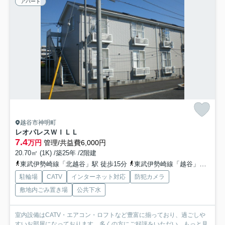
アパート
越谷市神明町
レオパレスＷＩＬＬ
7.4
万円
管理/共益費6,000円
20.70㎡ (1K) /築25年 /2階建
東武伊勢崎線「北越谷」駅 徒歩15分
東武伊勢崎線「越谷」駅 徒歩24分
駐輪場
CATV
インターネット対応
防犯カメラ
敷地内ごみ置き場
公共下水
室内設備はCATV・エアコン・ロフトなど豊富に揃っており、過ごしや
すいお部屋になっております。多くの方にご好評をいただい...
もっと見