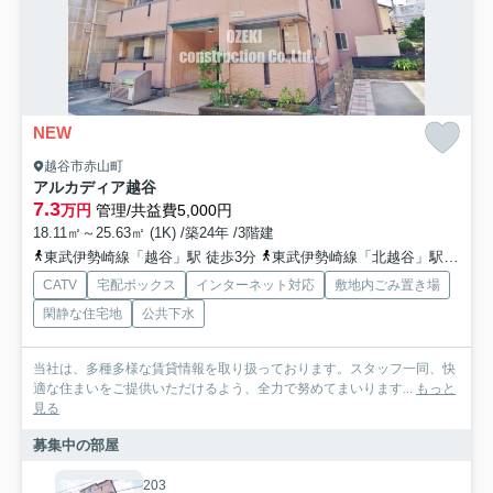
NEW
越谷市赤山町
アルカディア越谷
7.3
万円
管理/共益費5,000円
18.11㎡～25.63㎡ (1K) /築24年 /3階建
東武伊勢崎線「越谷」駅 徒歩3分
東武伊勢崎線「北越谷」駅 徒歩20分
CATV
宅配ボックス
インターネット対応
敷地内ごみ置き場
閑静な住宅地
公共下水
当社は、多種多様な賃貸情報を取り扱っております。スタッフ一同、快
適な住まいをご提供いただけるよう、全力で努めてまいります...
もっと
見る
募集中の部屋
203