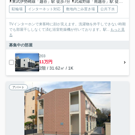
東武伊勢崎線「越谷」駅 徒歩7分
武蔵野線「南越谷」駅 徒歩17分
駐輪場
インターネット対応
敷地内ごみ置き場
公共下水
TVインターホンで来客時に顔が見えます。洗濯物を外干しできない時期
でも部屋干ししなくて済む浴室乾燥機が付いております。駅...
もっと見
る
募集中の部屋
203
11万円
2階 / 31.62㎡ / 1K
アパート