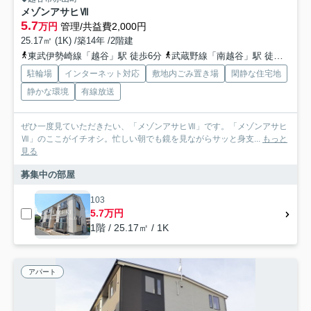
メゾンアサヒⅦ
5.7
万円
管理/共益費2,000円
25.17㎡ (1K) /築14年 /2階建
東武伊勢崎線「越谷」駅 徒歩6分
武蔵野線「南越谷」駅 徒歩22分
駐輪場
インターネット対応
敷地内ごみ置き場
閑静な住宅地
静かな環境
有線放送
ぜひ一度見ていただきたい、「メゾンアサヒⅦ」です。「メゾンアサヒ
Ⅶ」のここがイチオシ。忙しい朝でも鏡を見ながらサッと身支...
もっと
見る
募集中の部屋
103
5.7万円
1階 / 25.17㎡ / 1K
アパート