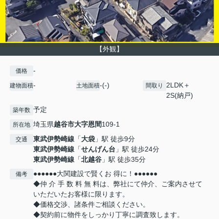
【外観】
-
価格
-
-(-)
2LDK＋
建物面積
土地面積
間取り
2S(納戸)
予定
築年数
埼玉県
越谷市
大字恩間
109-1
所在地
東武伊勢崎線
「
大袋
」駅 徒歩9分
交通
東武伊勢崎線
「
せんげん台
」駅 徒歩24分
東武伊勢崎線
「
北越谷
」駅 徒歩35分
●●●●●●大関建設で賢くお 得に！●●●●●●
備考
◆仲 介 手 数 料 無 料は、弊社にて仲介、ご案内させて
いただいたお客様に限ります。
◆価格交渉、諸条件ご相談ください。
◆契約前に物件をしっかり丁寧に調査致します。