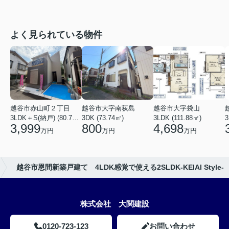
よく見られている物件
越谷市赤山町２丁目
越谷市大字南荻島
越谷市大字袋山
3LDK＋S(納戸) (80.79㎡)
3DK (73.74㎡)
3LDK (111.88㎡)
3
3,999
800
4,698
万円
万円
万円
越谷市恩間新築戸建て 4LDK感覚で使える2SLDK-KEIAI Style-
株式会社 大関建設
0120-723-123
お問い合わせ