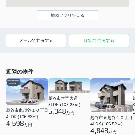
地図アプリで見る
メールで共有する
LINEで共有する
近隣の物件
越谷市大字大道
3LDK (108.23㎡)
3
5,048
越谷市東越谷１０丁目
万円
4LDK (106.83㎡)
越谷市東越谷１０丁目
4,598
4LDK (106.52㎡)
万円
4,848
万円