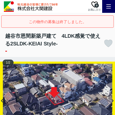
0
お気に入り
この物件の募集は終了しました。
越谷市恩間新築戸建て 4LDK感覚で使え
る2SLDK-KEIAI Style-
-
1
/
2