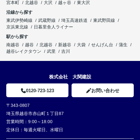
宮本町
北越谷
大沢
越ヶ谷
東大沢
沿線から探す
東武伊勢崎線
武蔵野線
埼玉高速鉄道
東武野田線
京浜東北線
日暮里舎人ライナー
駅から探す
南越谷
越谷
北越谷
新越谷
大袋
せんげん台
蒲生
越谷レイクタウン
武里
吉川
株式会社 大関建設
0120-723-123
お問い合わせ
〒343-0807
埼玉県越谷市赤山町１丁目87
営業時間：
9:00～18:00
定休日：
毎週火曜日、水曜日