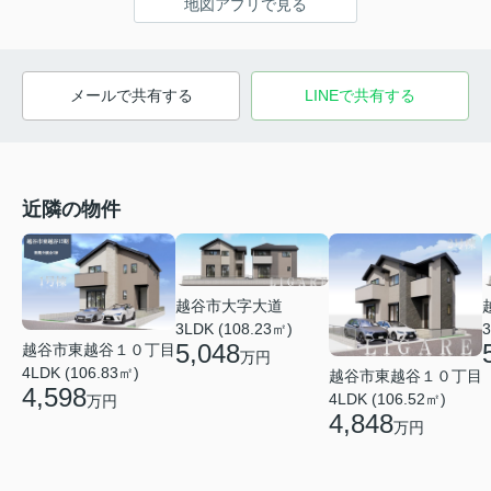
地図アプリで見る
メールで共有する
LINEで共有する
近隣の物件
越谷市大字大道
3LDK (108.23㎡)
3
5,048
越谷市東越谷１０丁目
万円
4LDK (106.83㎡)
越谷市東越谷１０丁目
4,598
4LDK (106.52㎡)
万円
4,848
万円