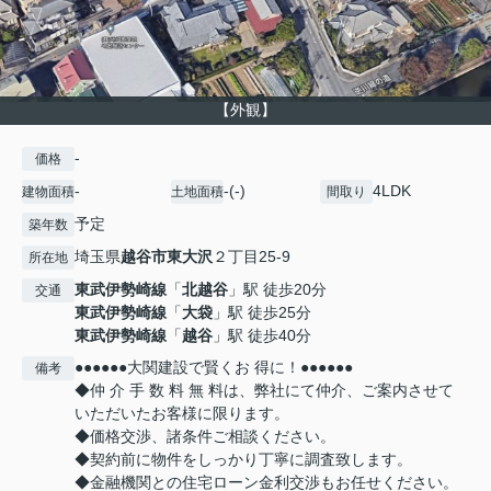
【外観】
-
価格
-
-(-)
4LDK
建物面積
土地面積
間取り
予定
築年数
埼玉県
越谷市
東大沢
２丁目25-9
所在地
東武伊勢崎線
「
北越谷
」駅 徒歩20分
交通
東武伊勢崎線
「
大袋
」駅 徒歩25分
東武伊勢崎線
「
越谷
」駅 徒歩40分
●●●●●●大関建設で賢くお 得に！●●●●●●
備考
◆仲 介 手 数 料 無 料は、弊社にて仲介、ご案内させて
いただいたお客様に限ります。
◆価格交渉、諸条件ご相談ください。
◆契約前に物件をしっかり丁寧に調査致します。
◆金融機関との住宅ローン金利交渉もお任せください。