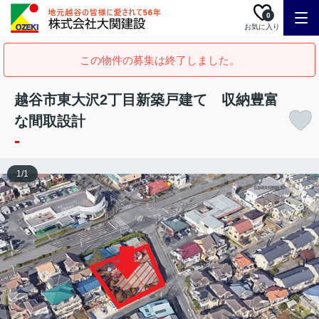
0
お気に入り
この物件の募集は終了しました。
越谷市東大沢2丁目新築戸建て 収納豊富
な間取設計
-
1
/
1