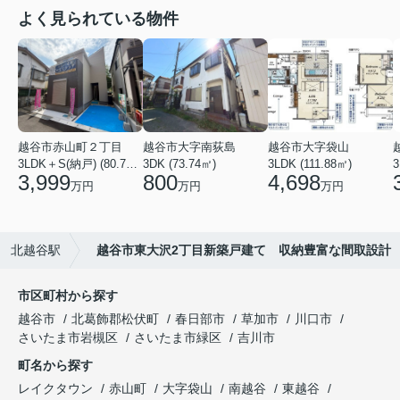
よく見られている物件
越谷市赤山町２丁目
越谷市大字南荻島
越谷市大字袋山
3LDK＋S(納戸) (80.79㎡)
3DK (73.74㎡)
3LDK (111.88㎡)
3
3,999
800
4,698
万円
万円
万円
北越谷駅
越谷市東大沢2丁目新築戸建て 収納豊富な間取設計
市区町村から探す
越谷市
北葛飾郡松伏町
春日部市
草加市
川口市
さいたま市岩槻区
さいたま市緑区
吉川市
町名から探す
レイクタウン
赤山町
大字袋山
南越谷
東越谷