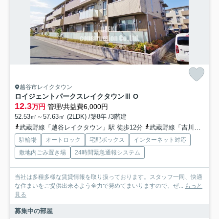
越谷市レイクタウン
ロイジェントパークスレイクタウンⅢ O
12.3
万円
管理/共益費6,000円
52.53㎡～57.63㎡ (2LDK) /築8年 /3階建
武蔵野線「越谷レイクタウン」駅 徒歩12分
武蔵野線「吉川」駅 徒歩29分
駐輪場
オートロック
宅配ボックス
インターネット対応
敷地内ごみ置き場
24時間緊急通報システム
当社は多種多様な賃貸情報を取り扱っております。スタッフ一同、快適
な住まいをご提供出来るよう全力で努めてまいりますので、ぜ...
もっと
見る
募集中の部屋