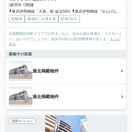
/築35年 /2階建
東武伊勢崎線「大袋」駅 徒歩58分
東武伊勢崎線「せんげん台」駅 徒歩61分
駐輪場
敷地内ごみ置き場
駐車2台可
北葛飾郡松伏町エリアでの住まいなら、住み心地も快適な「コスモハイ
ツ」はいかがでしょうか。徒歩3分歩けば松伏郵便局がありま...
もっと
見る
募集中の部屋
過去掲載物件
過去掲載物件
賃貸マンション