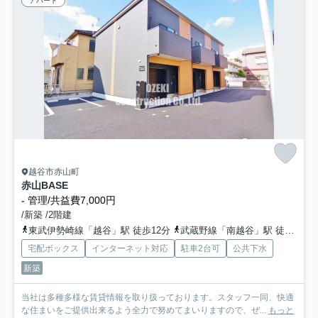
アパート
越谷市赤山町
赤山BASE
-
管理/共益費7,000円
/新築 /2階建
東武伊勢崎線「越谷」駅 徒歩12分
武蔵野線「南越谷」駅 徒歩23分
宅配ボックス
インターネット対応
駐車2台可
公共下水
新築
当社は多種多様な賃貸情報を取り扱っております。スタッフ一同、快適
な住まいをご提供出来るよう全力で努めてまいりますので、ぜ...
もっと