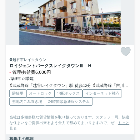
越谷市レイクタウン
ロイジェントパークスレイクタウンⅢ H
-
管理/共益費6,000円
/築9年 /3階建
武蔵野線「越谷レイクタウン」駅 徒歩12分
武蔵野線「吉川」駅 徒歩29分
駐輪場
オートロック
宅配ボックス
インターネット対応
敷地内ごみ置き場
24時間緊急通報システム
当社は多種多様な賃貸情報を取り扱っております。スタッフ一同、快適
な住まいをご提供出来るよう全力で努めてまいりますので、ぜ...
もっと
見る
募集中の部屋