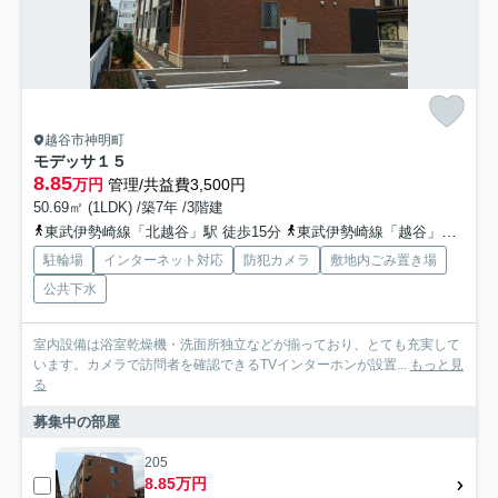
越谷市神明町
モデッサ１５
8.85
万円
管理/共益費3,500円
50.69㎡ (1LDK) /築7年 /3階建
東武伊勢崎線「北越谷」駅 徒歩15分
東武伊勢崎線「越谷」駅 徒歩25分
駐輪場
インターネット対応
防犯カメラ
敷地内ごみ置き場
公共下水
室内設備は浴室乾燥機・洗面所独立などが揃っており、とても充実して
います。カメラで訪問者を確認できるTVインターホンが設置...
もっと見
る
募集中の部屋
205
8.85万円