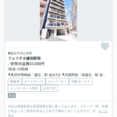
越谷市赤山本町
フェリチタ越谷駅前
-
管理/共益費10,000円
/新築 /10階建
東武伊勢崎線「越谷」駅 徒歩1分
武蔵野線「南越谷」駅 徒歩20分
駐輪場
オートロック
エレベーター
宅配ボックス
インターネット対応
公共下水
新築
当社は多種多様な賃貸情報を取り扱っております。スタッフ一同、快適
な住まいをご提供出来るよう全力で努めてまいりますので、ぜ...
もっと
見る