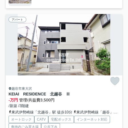
アパート
越谷市東大沢
KEIAI RESIDENCE 北越谷 Ⅲ
-万円
管理/共益費3,500円
/新築 /3階建
東武伊勢崎線「北越谷」駅 徒歩10分
東武伊勢崎線「越谷」駅 徒歩31分
オートロック
CATV
宅配ボックス
インターネット対応
敷地内ごみ置き場
公共下水