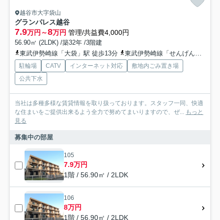
越谷市大字袋山
グランパレス越谷
7.9
8
万円～
万円
管理/共益費4,000円
56.90㎡ (2LDK) /築32年 /3階建
東武伊勢崎線「大袋」駅 徒歩13分
東武伊勢崎線「せんげん台」駅 徒歩28分
駐輪場
CATV
インターネット対応
敷地内ごみ置き場
公共下水
当社は多種多様な賃貸情報を取り扱っております。スタッフ一同、快適
な住まいをご提供出来るよう全力で努めてまいりますので、ぜ...
もっと
見る
募集中の部屋
105
7.9万円
1階 / 56.90㎡ / 2LDK
106
8万円
1階 / 56.90㎡ / 2LDK