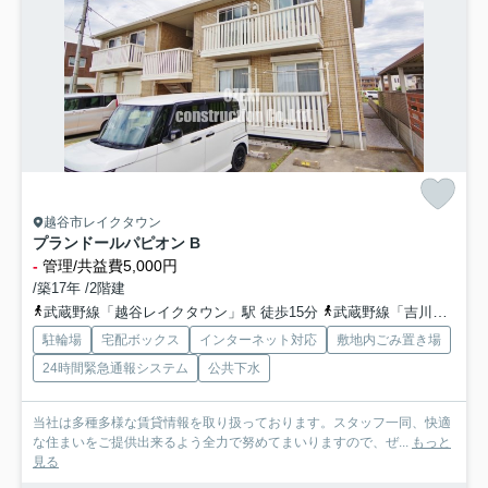
越谷市レイクタウン
プランドールパピオン B
-
管理/共益費5,000円
/築17年 /2階建
武蔵野線「越谷レイクタウン」駅 徒歩15分
武蔵野線「吉川」駅 徒歩35分
駐輪場
宅配ボックス
インターネット対応
敷地内ごみ置き場
24時間緊急通報システム
公共下水
当社は多種多様な賃貸情報を取り扱っております。スタッフ一同、快適
な住まいをご提供出来るよう全力で努めてまいりますので、ぜ...
もっと
見る