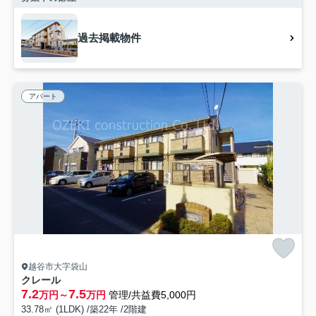
過去掲載物件
アパート
越谷市大字袋山
クレール
7.2
7.5
万円～
万円
管理/共益費5,000円
33.78㎡ (1LDK) /築22年 /2階建