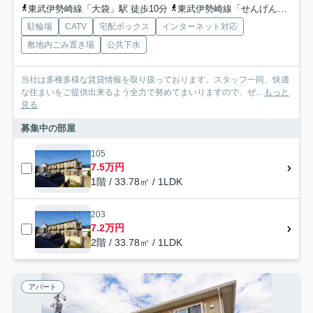
東武伊勢崎線「大袋」駅 徒歩10分
東武伊勢崎線「せんげん台」駅 徒歩24分
駐輪場
CATV
宅配ボックス
インターネット対応
敷地内ごみ置き場
公共下水
当社は多種多様な賃貸情報を取り扱っております。スタッフ一同、快適
な住まいをご提供出来るよう全力で努めてまいりますので、ぜ...
もっと
見る
募集中の部屋
105
7.5万円
1階 / 33.78㎡ / 1LDK
203
7.2万円
2階 / 33.78㎡ / 1LDK
アパート