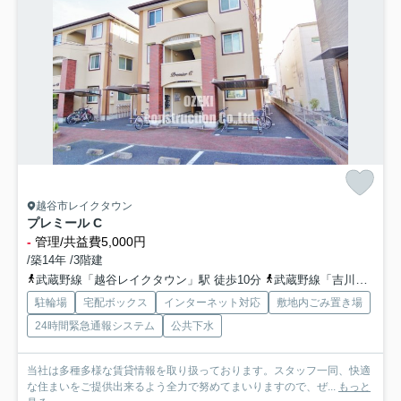
越谷市レイクタウン
プレミール C
-
管理/共益費5,000円
/築14年 /3階建
武蔵野線「越谷レイクタウン」駅 徒歩10分
武蔵野線「吉川」駅 徒歩25分
駐輪場
宅配ボックス
インターネット対応
敷地内ごみ置き場
24時間緊急通報システム
公共下水
当社は多種多様な賃貸情報を取り扱っております。スタッフ一同、快適
な住まいをご提供出来るよう全力で努めてまいりますので、ぜ...
もっと