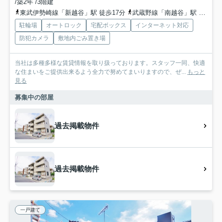
/築2年 /3階建
東武伊勢崎線「新越谷」駅 徒歩17分
武蔵野線「南越谷」駅 徒歩17分
駐輪場
オートロック
宅配ボックス
インターネット対応
防犯カメラ
敷地内ごみ置き場
当社は多種多様な賃貸情報を取り扱っております。スタッフ一同、快適
な住まいをご提供出来るよう全力で努めてまいりますので、ぜ...
もっと
見る
募集中の部屋
過去掲載物件
過去掲載物件
一戸建て