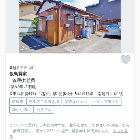
越谷市赤山町
飯島貸家
-
管理/共益費-
/築57年 /1階建
東武伊勢崎線「越谷」駅 徒歩3分
武蔵野線「南越谷」駅 徒歩19分
駐輪場
敷地内ごみ置き場
閑静な住宅地
バイク置場あり
静かな環境
公共下水
こだわりで選びたい方におすすめ。越谷市エリアで住まいをお探しなら
「飯島貸家」。家から222mの場所に越谷赤山郵便局があり...
もっと見
る