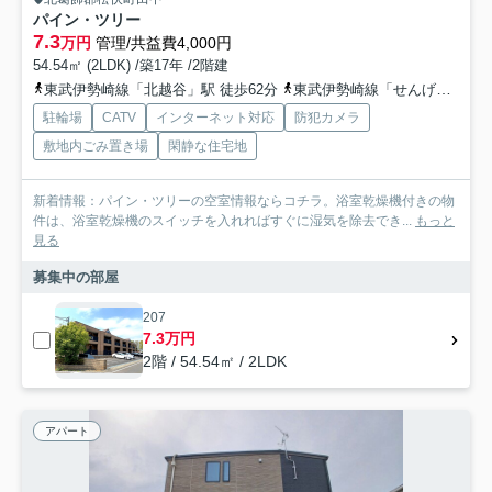
パイン・ツリー
7.3
万円
管理/共益費4,000円
54.54㎡ (2LDK) /築17年 /2階建
東武伊勢崎線「北越谷」駅 徒歩62分
東武伊勢崎線「せんげん台」駅 徒歩51分
駐輪場
CATV
インターネット対応
防犯カメラ
敷地内ごみ置き場
閑静な住宅地
新着情報：パイン・ツリーの空室情報ならコチラ。浴室乾燥機付きの物
件は、浴室乾燥機のスイッチを入れればすぐに湿気を除去でき...
もっと
見る
募集中の部屋
207
7.3万円
2階 / 54.54㎡ / 2LDK
アパート