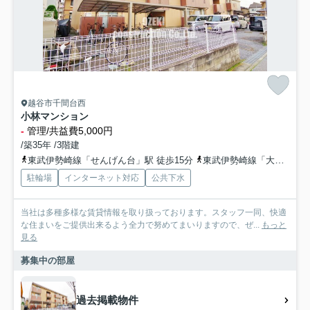
越谷市千間台西
小林マンション
-
管理/共益費5,000円
/築35年 /3階建
東武伊勢崎線「せんげん台」駅 徒歩15分
東武伊勢崎線「大袋」駅 徒歩23分
駐輪場
インターネット対応
公共下水
当社は多種多様な賃貸情報を取り扱っております。スタッフ一同、快適
な住まいをご提供出来るよう全力で努めてまいりますので、ぜ...
もっと
見る
募集中の部屋
過去掲載物件