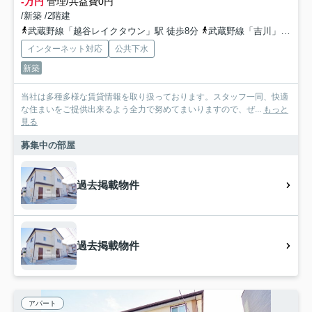
-万円
管理/共益費0円
/新築 /2階建
武蔵野線「越谷レイクタウン」駅 徒歩8分
武蔵野線「吉川」駅 徒歩28分
インターネット対応
公共下水
新築
当社は多種多様な賃貸情報を取り扱っております。スタッフ一同、快適
な住まいをご提供出来るよう全力で努めてまいりますので、ぜ...
もっと
見る
募集中の部屋
過去掲載物件
過去掲載物件
アパート