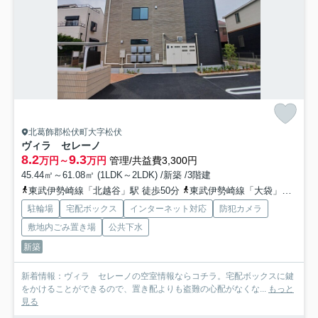
北葛飾郡松伏町大字松伏
ヴィラ セレーノ
8.2
9.3
万円～
万円
管理/共益費3,300円
45.44㎡～61.08㎡ (1LDK～2LDK) /新築 /3階建
東武伊勢崎線「北越谷」駅 徒歩50分
東武伊勢崎線「大袋」駅 徒歩47分
駐輪場
宅配ボックス
インターネット対応
防犯カメラ
敷地内ごみ置き場
公共下水
新築
新着情報：ヴィラ セレーノの空室情報ならコチラ。宅配ボックスに鍵
をかけることができるので、置き配よりも盗難の心配がなくな...
もっと
見る