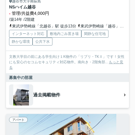
越谷市大字南荻島
NSハイム越谷
-
管理/共益費4,000円
/築14年 /2階建
東武伊勢崎線「北越谷」駅 徒歩13分
東武伊勢崎線「越谷」駅 徒歩30分
インターネット対応
敷地内ごみ置き場
閑静な住宅地
静かな環境
公共下水
文教大学目の前にある学生向け１K物件の「リブリ・TKⅡ」です！女性
にも安心のセコムセキュリティ対応物件。南向き・2階角部...
もっと見
る
募集中の部屋
過去掲載物件
アパート