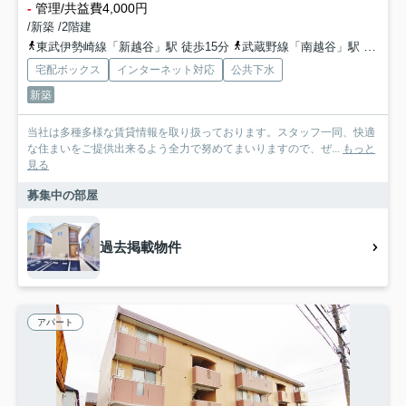
-
管理/共益費4,000円
/新築 /2階建
東武伊勢崎線「新越谷」駅 徒歩15分
武蔵野線「南越谷」駅 徒歩16分
宅配ボックス
インターネット対応
公共下水
新築
当社は多種多様な賃貸情報を取り扱っております。スタッフ一同、快適
な住まいをご提供出来るよう全力で努めてまいりますので、ぜ...
もっと
見る
募集中の部屋
過去掲載物件
アパート