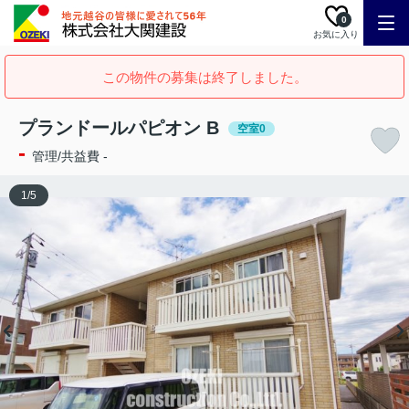
0
お気に入り
この物件の募集は終了しました。
プランドールパピオン B
空室0
-
管理/共益費 -
1
/
5