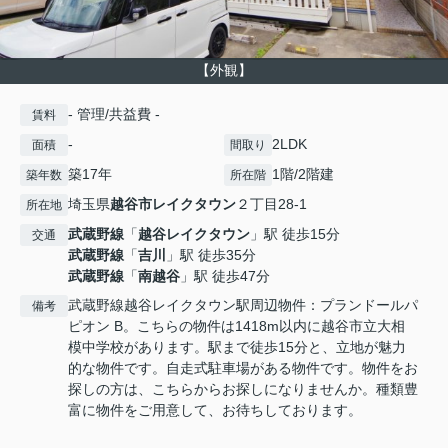
【外観】
- 管理/共益費 -
賃料
-
2LDK
面積
間取り
築17年
1階/2階建
築年数
所在階
埼玉県
越谷市
レイクタウン
２丁目28-1
所在地
武蔵野線
「
越谷レイクタウン
」駅 徒歩15分
交通
武蔵野線
「
吉川
」駅 徒歩35分
武蔵野線
「
南越谷
」駅 徒歩47分
武蔵野線越谷レイクタウン駅周辺物件：プランドールパ
備考
ピオン B。こちらの物件は1418m以内に越谷市立大相
模中学校があります。駅まで徒歩15分と、立地が魅力
的な物件です。自走式駐車場がある物件です。物件をお
探しの方は、こちらからお探しになりませんか。種類豊
富に物件をご用意して、お待ちしております。