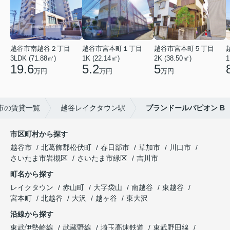
越谷市南越谷２丁目
越谷市宮本町１丁目
越谷市宮本町５丁目
3LDK (71.88㎡)
1K (22.14㎡)
2K (38.50㎡)
1
19.6
5.2
5
万円
万円
万円
市の賃貸一覧
越谷レイクタウン駅
プランドールパピオン B
市区町村から探す
越谷市
北葛飾郡松伏町
春日部市
草加市
川口市
さいたま市岩槻区
さいたま市緑区
吉川市
町名から探す
レイクタウン
赤山町
大字袋山
南越谷
東越谷
宮本町
北越谷
大沢
越ヶ谷
東大沢
沿線から探す
東武伊勢崎線
武蔵野線
埼玉高速鉄道
東武野田線