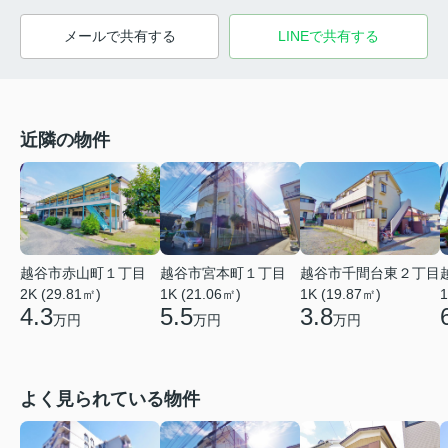
メールで共有する
LINEで共有する
近隣の物件
越谷市赤山町１丁目
越谷市宮本町１丁目
越谷市千間台東２丁目
2K (29.81㎡)
1K (21.06㎡)
1
1K (19.87㎡)
4.3
5.5
3.8
万円
万円
万円
よく見られている物件