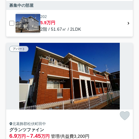
募集中の部屋
202
5.9万円
2階 / 51.67㎡ / 2LDK
アパート
北葛飾郡松伏町田中
グランツファイン
6.9
7.45
万円～
万円
管理/共益費3,200円