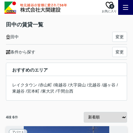
0
お気に入り
田中の賃貸一覧
田中
変更
条件から探す
変更
おすすめのエリア
レイクタウン
/
赤山町
/
南越谷
/
大字袋山
/
北越谷
/
越ヶ谷
/
東越谷
/
宮本町
/
東大沢
/
千間台西
4
棟
6
件
アパート