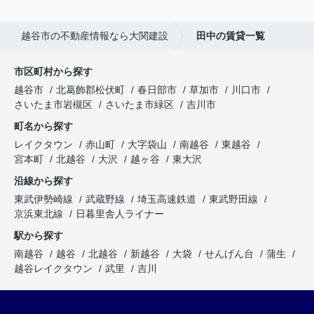
越谷市の不動産情報なら大関建設
田中の賃貸一覧
市区町村から探す
越谷市
北葛飾郡松伏町
春日部市
草加市
川口市
さいたま市岩槻区
さいたま市緑区
吉川市
町名から探す
レイクタウン
赤山町
大字袋山
南越谷
東越谷
宮本町
北越谷
大沢
越ヶ谷
東大沢
沿線から探す
東武伊勢崎線
武蔵野線
埼玉高速鉄道
東武野田線
京浜東北線
日暮里舎人ライナー
駅から探す
南越谷
越谷
北越谷
新越谷
大袋
せんげん台
蒲生
越谷レイクタウン
武里
吉川