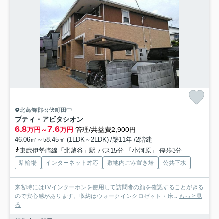
北葛飾郡松伏町田中
プティ・アビタシオン
6.8
7.6
万円～
万円
管理/共益費2,900円
46.06㎡～58.45㎡ (1LDK～2LDK) /築11年 /2階建
東武伊勢崎線「北越谷」駅 バス15分 「小河原」 停歩3分
駐輪場
インターネット対応
敷地内ごみ置き場
公共下水
来客時にはTVインターホンを使用して訪問者の顔を確認することがきる
ので安心感があります。収納はウォークインクロゼット・床...
もっと見
る