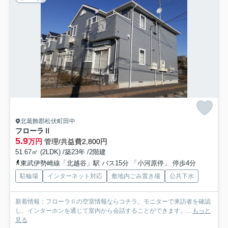
北葛飾郡松伏町田中
フローラⅡ
5.9
万円
管理/共益費2,800円
51.67㎡ (2LDK) /築23年 /2階建
東武伊勢崎線「北越谷」駅 バス15分 「小河原停」 停歩4分
駐輪場
インターネット対応
敷地内ごみ置き場
公共下水
新着情報：フローラⅡの空室情報ならコチラ。モニターで来訪者を確認
し、インターホンを通じて室内から会話することができます。...
もっと
見る