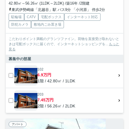
42.80㎡～56.26㎡ (1LDK～2LDK) /築16年 /2階建
東武伊勢崎線「北越谷」駅 バス9分 「小河原」 停歩2分
駐輪場
CATV
宅配ボックス
インターネット対応
防犯カメラ
敷地内ごみ置き場
こだわりポイント満載のグランツファイン。荷物を直接受け取れないと
きは宅配ボックスに届くので、インターネットショッピングを...
もっと
見る
募集中の部屋
102
6.9万円
1階 / 42.80㎡ / 1LDK
203
7.45万円
2階 / 56.26㎡ / 2LDK
アパート