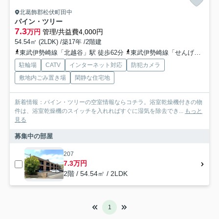
北葛飾郡松伏町田中
パイン・ツリー
7.3
万円
管理/共益費4,000円
54.54㎡ (2LDK) /築17年 /2階建
東武伊勢崎線「北越谷」駅 徒歩62分
東武伊勢崎線「せんげん台」駅 徒歩51分
駐輪場
CATV
インターネット対応
防犯カメラ
敷地内ごみ置き場
閑静な住宅地
新着情報：パイン・ツリーの空室情報ならコチラ。浴室乾燥機付きの物
件は、浴室乾燥機のスイッチを入れればすぐに湿気を除去でき...
もっと
見る
募集中の部屋
207
7.3万円
2階 / 54.54㎡ / 2LDK
1