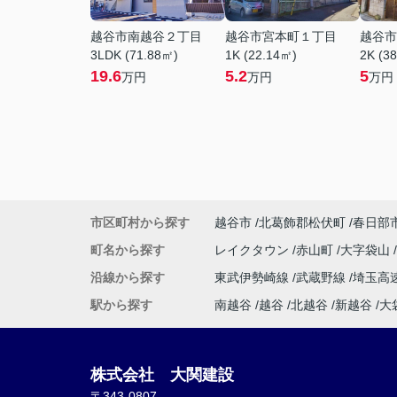
越谷市南越谷２丁目
越谷市宮本町１丁目
越谷市
3LDK (71.88㎡)
1K (22.14㎡)
2K (3
19.6
5.2
5
万円
万円
万円
市区町村から探す
越谷市
北葛飾郡松伏町
春日部
町名から探す
レイクタウン
赤山町
大字袋山
沿線から探す
東武伊勢崎線
武蔵野線
埼玉高
駅から探す
南越谷
越谷
北越谷
新越谷
大
株式会社 大関建設
〒343-0807