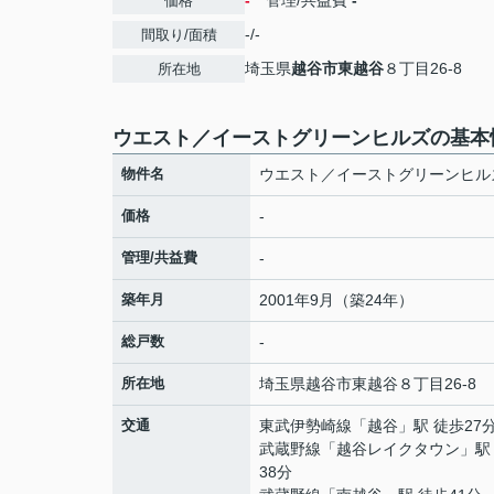
-
管理/共益費
-
価格
-/-
間取り/面積
埼玉県
越谷市
東越谷
８丁目26-8
所在地
ウエスト／イーストグリーンヒルズの基本
物件名
ウエスト／イーストグリーンヒル
価格
-
管理/共益費
-
築年月
2001年9月（築24年）
総戸数
-
所在地
埼玉県
越谷市
東越谷
８丁目26-8
交通
東武伊勢崎線
「
越谷
」駅 徒歩27
武蔵野線
「
越谷レイクタウン
」駅
38分