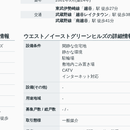
2001年9月(築24年)
築年
東武伊勢崎線
「
越谷
」駅 徒歩27分
武蔵野線
「
越谷レイクタウン
」駅 徒歩3
交通
武蔵野線
「
南越谷
」駅 徒歩41分
情報
ウエスト／イーストグリーンヒルズの詳細情
ズ
設備条件
閑静な住宅地
静かな環境
駐輪場
敷地内ごみ置き場
CATV
インターネット対応
設備(その他)
-
用途地域
-
募集戸数 / 総戸数
- / -
分
 徒歩
取引態様
一般媒介