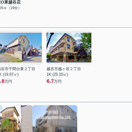
EO東越谷店
505ｍ（19分）
越谷市千間台東２丁目
越谷市越ヶ谷２丁目
K (19.87㎡)
1K (25.20㎡)
.8
6.7
万円
万円