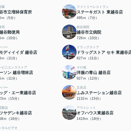
育園
ファミリーレストラン
谷市立増林保育所
ステーキガスト 東越谷店
46ｍ（5分）
495ｍ（7分）
便局
総合病院
越谷郵便局
越谷市立病院
25ｍ（10分）
726ｍ（10分）
ーパー
ドラッグストア
モディイイダ 越谷店
ドラッグストア セキ 東越谷
18ｍ（11分）
827ｍ（11分）
ンビニエンスストア
その他
ーソン 越谷増林店
洋服の青山 越谷店
55ｍ（11分）
927ｍ（12分）
ーパー
文具店
ッグ・エー東越谷店
ふみステーション越谷店
123ｍ（15分）
1132ｍ（15分）
電製品
アウトレット
ツヤデンキ越谷店
オフハウス東越谷店
368ｍ（18分）
1419ｍ（18分）
ンタルビデオ