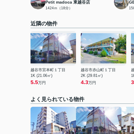
Petit madoca 東越谷店
G
1424ｍ（18分）
1
近隣の物件
越谷市宮本町１丁目
越谷市赤山町１丁目
1K (21.06㎡)
2K (29.81㎡)
1
5.5
4.3
3
万円
万円
よく見られている物件