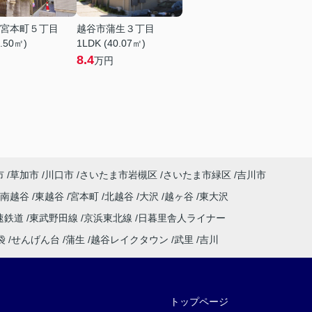
宮本町５丁目
越谷市蒲生３丁目
8.50㎡)
1LDK (40.07㎡)
8.4
万円
市
草加市
川口市
さいたま市岩槻区
さいたま市緑区
吉川市
南越谷
東越谷
宮本町
北越谷
大沢
越ヶ谷
東大沢
速鉄道
東武野田線
京浜東北線
日暮里舎人ライナー
袋
せんげん台
蒲生
越谷レイクタウン
武里
吉川
トップページ