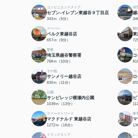
コンビニエンスストア
保
セブン-イレブン東越谷９丁目店
越
343ｍ（5分）
3
スーパー
郵
ベルク東越谷店
東
657ｍ（9分）
7
警察
ス
埼玉県越谷警察署
コ
766ｍ（10分）
8
その他
コ
サンメリー越谷店
ロ
830ｍ（11分）
8
公園
ス
サンビレッジ横瀬内公園
ビ
1039ｍ（13分）
1
ファーストフード
家
マクドナルド 東越谷店
マ
1272ｍ（16分）
1
ドラッグストア
レ