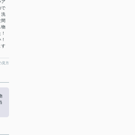
いア
ので
！洗
な間
ス物
た！
い！
ます
の見方
物
当