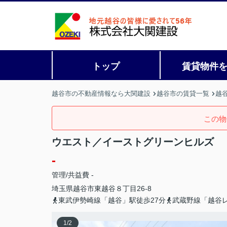
トップ
賃貸物件
越谷市の不動産情報なら大関建設
越谷市の賃貸一覧
越
この物
ウエスト／イーストグリーンヒルズ
-
管理/共益費 -
埼玉県
越谷市
東越谷
８丁目26-8
東武伊勢崎線「越谷」駅徒歩27分
武蔵野線「越谷レ
1
/
2