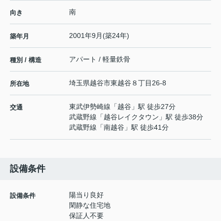
南
向き
2001年9月(築24年)
築年月
アパート / 軽量鉄骨
種別 / 構造
埼玉県
越谷市
東越谷
８丁目26-8
所在地
東武伊勢崎線
「
越谷
」駅 徒歩27分
交通
武蔵野線
「
越谷レイクタウン
」駅 徒歩38分
武蔵野線
「
南越谷
」駅 徒歩41分
設備条件
陽当り良好
設備条件
閑静な住宅地
保証人不要