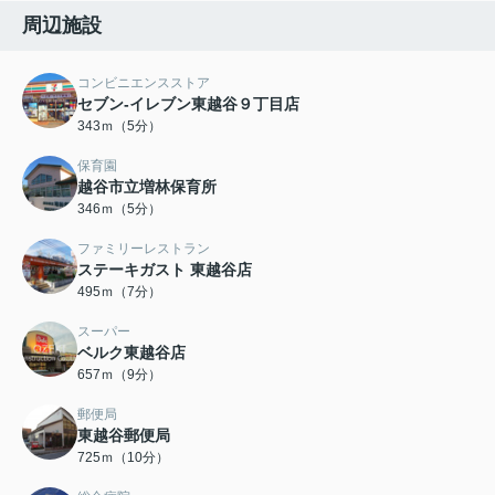
周辺施設
コンビニエンスストア
セブン-イレブン東越谷９丁目店
343ｍ（5分）
保育園
越谷市立増林保育所
346ｍ（5分）
ファミリーレストラン
ステーキガスト 東越谷店
495ｍ（7分）
スーパー
ベルク東越谷店
657ｍ（9分）
郵便局
東越谷郵便局
725ｍ（10分）