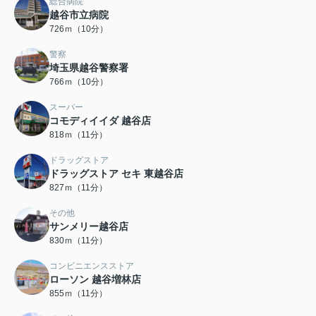
総合病院
越谷市立病院
726ｍ（10分）
警察
埼玉県越谷警察署
766ｍ（10分）
スーパー
コモディイイダ 越谷店
818ｍ（11分）
ドラッグストア
ドラッグストア セキ 東越谷店
827ｍ（11分）
その他
サンメリー越谷店
830ｍ（11分）
コンビニエンスストア
ローソン 越谷増林店
855ｍ（11分）