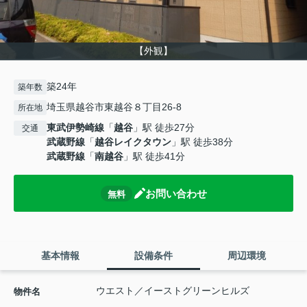
【外観】
築24年
築年数
埼玉県越谷市東越谷８丁目26-8
所在地
東武伊勢崎線
「
越谷
」駅 徒歩27分
交通
武蔵野線
「
越谷レイクタウン
」駅 徒歩38分
武蔵野線
「
南越谷
」駅 徒歩41分
お問い合わせ
無料
基本情報
設備条件
周辺環境
ウエスト／イーストグリーンヒルズ
物件名