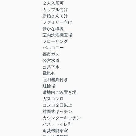
２人入居可
カップル向け
新婚さん向け
ファミリー向け
静かな環境
室内洗濯機置場
フローリング
バルコニー
都市ガス
公営水道
公共下水
電気有
照明器具付き
駐輪場
敷地内ごみ置き場
ガスコンロ
コンロ２口以上
対面式キッチン
カウンターキッチン
バス・トイレ別
追焚機能浴室