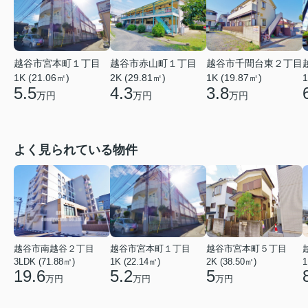
越谷市宮本町１丁目
越谷市赤山町１丁目
越谷市千間台東２丁目
1K (21.06㎡)
2K (29.81㎡)
1
1K (19.87㎡)
5.5
4.3
3.8
万円
万円
万円
よく見られている物件
越谷市南越谷２丁目
越谷市宮本町１丁目
越谷市宮本町５丁目
3LDK (71.88㎡)
1K (22.14㎡)
2K (38.50㎡)
1
19.6
5.2
5
万円
万円
万円