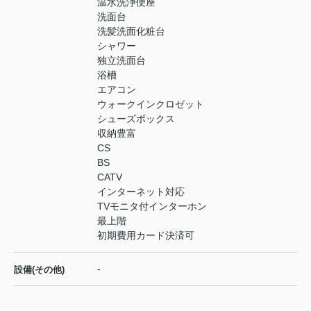
温水洗浄便座
洗面台
洗髪洗面化粧台
シャワー
独立洗面台
浴槽
エアコン
ウォークインクロゼット
シューズボックス
収納豊富
CS
BS
CATV
インターネット対応
TVモニタ付インターホン
最上階
初期費用カード決済可
-
設備(その他)