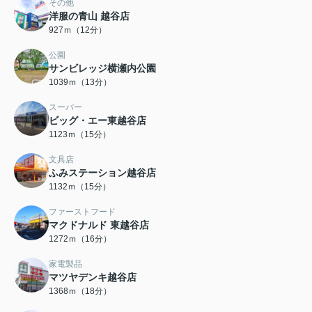
その他
洋服の青山 越谷店
927ｍ（12分）
公園
サンビレッジ横瀬内公園
1039ｍ（13分）
スーパー
ビッグ・エー東越谷店
1123ｍ（15分）
文具店
ふみステーション越谷店
1132ｍ（15分）
ファーストフード
マクドナルド 東越谷店
1272ｍ（16分）
家電製品
マツヤデンキ越谷店
1368ｍ（18分）