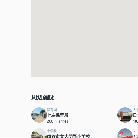
周辺施設
保育園
大
七左保育所
日
266ｍ（4分）
4
小学校
ス
越谷市立大間野小学校
ヤ