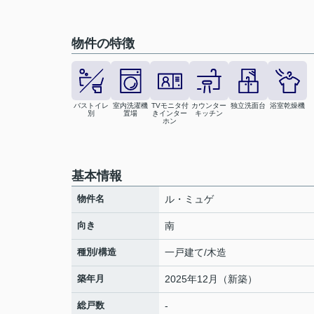
物件の特徴
バストイレ
室内洗濯機
TVモニタ付
カウンター
独立洗面台
浴室乾燥機
別
置場
きインター
キッチン
ホン
基本情報
物件名
ル・ミュゲ
向き
南
種別/構造
一戸建て/木造
築年月
2025年12月（新築）
総戸数
-