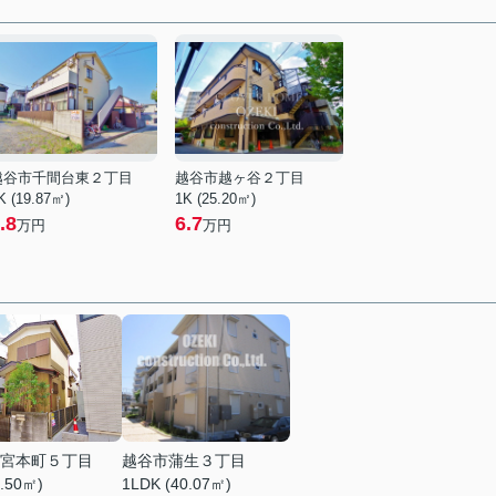
越谷市千間台東２丁目
越谷市越ヶ谷２丁目
K (19.87㎡)
1K (25.20㎡)
.8
6.7
万円
万円
宮本町５丁目
越谷市蒲生３丁目
8.50㎡)
1LDK (40.07㎡)