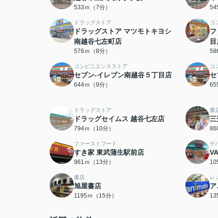
533ｍ（7分）
5
ドラッグストア
コ
ドラッグストア マツモトキヨシ
フ
南越谷七左町店
目
576ｍ（8分）
5
コンビニエンスストア
コ
セブン-イレブン南越谷５丁目店
セ
644ｍ（9分）
6
ドラッグストア
書
ドラッグセイムス 越谷七左店
三
794ｍ（10分）
8
ファーストフード
デ
すき家 東武蒲生駅前店
V
961ｍ（13分）
1
書店
レ
旭屋書店
ア
1195ｍ（15分）
1