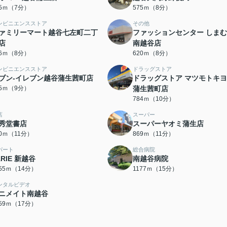
45ｍ（7分）
575ｍ（8分）
ンビニエンスストア
その他
ァミリーマート越谷七左町二丁
ファッションセンター しま
店
南越谷店
86ｍ（8分）
620ｍ（8分）
ンビニエンスストア
ドラッグストア
ブン-イレブン越谷蒲生茜町店
ドラッグストア マツモトキ
55ｍ（9分）
蒲生茜町店
784ｍ（10分）
店
スーパー
秀堂書店
スーパーヤオミ蒲生店
60ｍ（11分）
869ｍ（11分）
パート
総合病院
ARIE 新越谷
南越谷病院
055ｍ（14分）
1177ｍ（15分）
ンタルビデオ
ニメイト南越谷
359ｍ（17分）