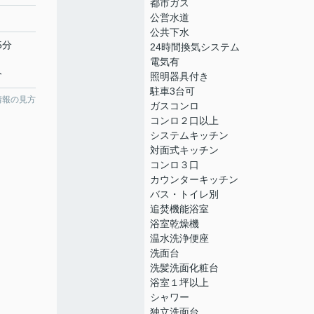
都市ガス
公営水道
公共下水
5分
24時間換気システム
電気有
分
照明器具付き
駐車3台可
情報の見方
ガスコンロ
コンロ２口以上
システムキッチン
対面式キッチン
コンロ３口
カウンターキッチン
バス・トイレ別
追焚機能浴室
浴室乾燥機
温水洗浄便座
洗面台
洗髪洗面化粧台
浴室１坪以上
シャワー
独立洗面台