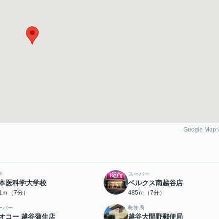
Google Ma
学
スーパー
本医科学大学校
ベルクス南越谷店
81ｍ（7分）
485ｍ（7分）
ーパー
郵便局
オコー 越谷蒲生店
越谷大間野郵便局