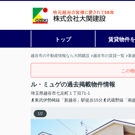
トップ
賃貸物件
越谷市の不動産情報なら大関建設
越谷市の賃貸一覧
新
この物
ル・ミュゲの過去掲載物件情報
埼玉県
越谷市
七左町
１丁目71-1
東武伊勢崎線「新越谷」駅徒歩15分
武蔵野線「南越
1
/
2