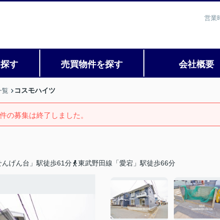
営業
を探す
売買物件を探す
会社概要
コスモハイツ
一覧
件の募集は終了しました。
んげん台」駅徒歩61分
東武野田線「愛宕」駅徒歩66分