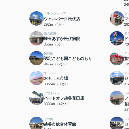
2
ドラッグストア
フ
ウェルパーク松伏店
マ
292ｍ（4分）
2
総合病院
ド
埼玉あすか松伏病院
ド
356ｍ（5分）
7
保育園
デ
認定こども園こどものもり
驚
947ｍ（12分）
1
スーパー
デ
おもしろ市場
ジ
3056ｍ（39分）
3
アウトレット
そ
ハードオフ越谷花田店
フ
3333ｍ（42分）
花
3
その他
シ
越谷市総合体育館
ロ