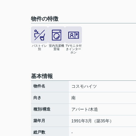
物件の特徴
バストイレ
室内洗濯機
TVモニタ付
別
置場
きインター
ホン
基本情報
物件名
コスモハイツ
向き
南
種別/構造
アパート/木造
築年月
1991年3月（築35年）
総戸数
-