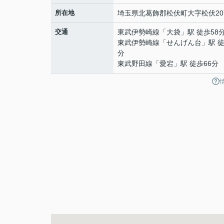
所在地
埼玉県
北葛飾郡松伏町
大字松伏
20
交通
東武伊勢崎線
「
大袋
」駅 徒歩58
東武伊勢崎線
「
せんげん台
」駅 徒
分
東武野田線
「
愛宕
」駅 徒歩66分