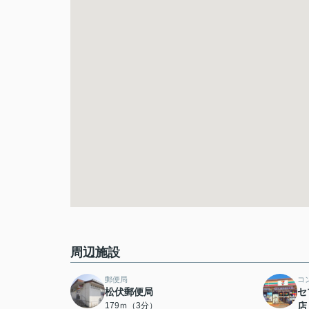
周辺施設
郵便局
コ
松伏郵便局
セ
179ｍ（3分）
店