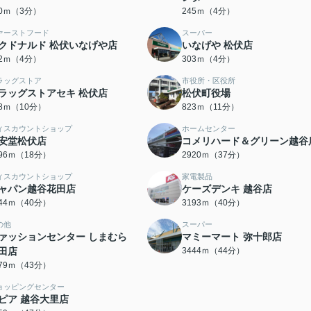
40ｍ（3分）
245ｍ（4分）
ァーストフード
スーパー
クドナルド 松伏いなげや店
いなげや 松伏店
92ｍ（4分）
303ｍ（4分）
ラッグストア
市役所・区役所
ラッグストアセキ 松伏店
松伏町役場
28ｍ（10分）
823ｍ（11分）
ィスカウントショップ
ホームセンター
安堂松伏店
コメリハード＆グリーン越谷
396ｍ（18分）
2920ｍ（37分）
ィスカウントショップ
家電製品
ャパン越谷花田店
ケーズデンキ 越谷店
144ｍ（40分）
3193ｍ（40分）
の他
スーパー
ァッションセンター しまむら
マミーマート 弥十郎店
田店
3444ｍ（44分）
379ｍ（43分）
ョッピングセンター
ピア 越谷大里店