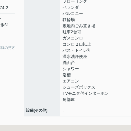
フローリング
ベランダ
74-2
バルコニー
分
駐輪場
歩61
敷地内ごみ置き場
駐車2台可
ガスコンロ
コンロ２口以上
情報の見方
バス・トイレ別
温水洗浄便座
洗面台
シャワー
浴槽
エアコン
シューズボックス
TVモニタ付インターホン
角部屋
設備(その他)
-