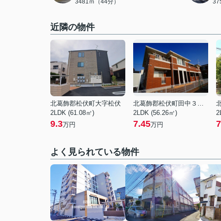
3481ｍ（44分）
3
近隣の物件
北葛飾郡松伏町大字松伏
北葛飾郡松伏町田中３丁目
2LDK (61.08㎡)
2LDK (56.26㎡)
2
9.3
7.45
7
万円
万円
よく見られている物件