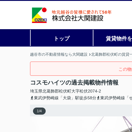
トップ
賃貸物件
越谷市の不動産情報なら大関建設
北葛飾郡松伏町の賃貸
この物
コスモハイツの過去掲載物件情報
埼玉県
北葛飾郡松伏町
大字松伏
2074-2
東武伊勢崎線「大袋」駅徒歩58分
東武伊勢崎線「せ
1
/
4