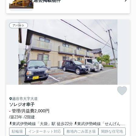
過去掲載物件
アパート
越谷市大字大道
ソレジオ幸子
-
管理/共益費2,000円
/築23年 /2階建
東武伊勢崎線「大袋」駅 徒歩22分
東武伊勢崎線「せんげん台」駅 徒歩31分
駐輪場
インターネット対応
敷地内ごみ置き場
閑静な住宅地