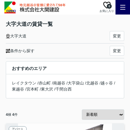
0
お気に入り
大字大道の賃貸一覧
大字大道
変更
条件から探す
変更
おすすめのエリア
レイクタウン
/
赤山町
/
南越谷
/
大字袋山
/
北越谷
/
越ヶ谷
/
東越谷
/
宮本町
/
東大沢
/
千間台西
4
棟
4
件
アパート