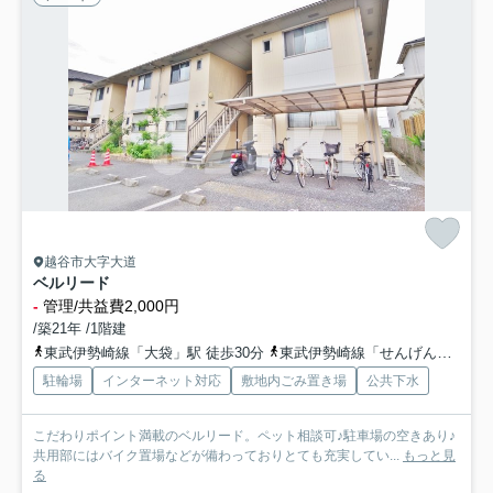
越谷市大字大道
ベルリード
-
管理/共益費2,000円
/築21年 /1階建
東武伊勢崎線「大袋」駅 徒歩30分
東武伊勢崎線「せんげん台」駅 徒歩40分
駐輪場
インターネット対応
敷地内ごみ置き場
公共下水
こだわりポイント満載のベルリード。ペット相談可♪駐車場の空きあり♪
共用部にはバイク置場などが備わっておりとても充実してい...
もっと見
る