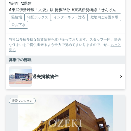
/築4年 /2階建
東武伊勢崎線「大袋」駅 徒歩26分
東武伊勢崎線「せんげん台」駅 徒歩34分
駐輪場
宅配ボックス
インターネット対応
敷地内ごみ置き場
公共下水
当社は多種多様な賃貸情報を取り扱っております。スタッフ一同、快適
な住まいをご提供出来るよう全力で努めてまいりますので、ぜ...
もっと
見る
募集中の部屋
過去掲載物件
賃貸マンション