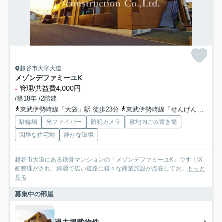
越谷市大字大道
メゾンデファミーユK
-
管理/共益費4,000円
/築18年 /2階建
東武伊勢崎線「大袋」駅 徒歩23分
東武伊勢崎線「せんげん台」駅 徒歩27分
駐輪場
光ファイバー
防犯カメラ
敷地内ごみ置き場
閑静な住宅地
静かな環境
越谷市大道にある鉄骨マンションの「メゾンデファミーユK」です！区
画整理がされ、綺麗で広い道路に様々な商業施設が点在してお...
もっと
見る
募集中の部屋