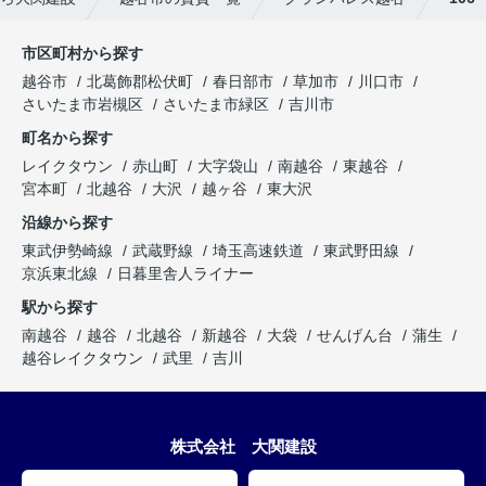
市区町村から探す
越谷市
北葛飾郡松伏町
春日部市
草加市
川口市
さいたま市岩槻区
さいたま市緑区
吉川市
町名から探す
レイクタウン
赤山町
大字袋山
南越谷
東越谷
宮本町
北越谷
大沢
越ヶ谷
東大沢
沿線から探す
東武伊勢崎線
武蔵野線
埼玉高速鉄道
東武野田線
京浜東北線
日暮里舎人ライナー
駅から探す
南越谷
越谷
北越谷
新越谷
大袋
せんげん台
蒲生
越谷レイクタウン
武里
吉川
株式会社 大関建設