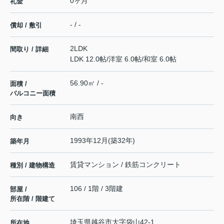
0ヶ月
礼金
- / -
償却 / 敷引
2LDK
間取り / 詳細
LDK 12.0帖
/
洋室 6.0帖
/
和室 6.0帖
56.90㎡ / -
面積 /
バルコニー面積
南西
向き
1993年12月(築32年)
築年月
賃貸マンション / 鉄筋コンクリート
種別 / 建物構造
106 / 1階 / 3階建
部屋 /
所在階 / 階建て
埼玉県
越谷市
大字袋山
42-1
所在地