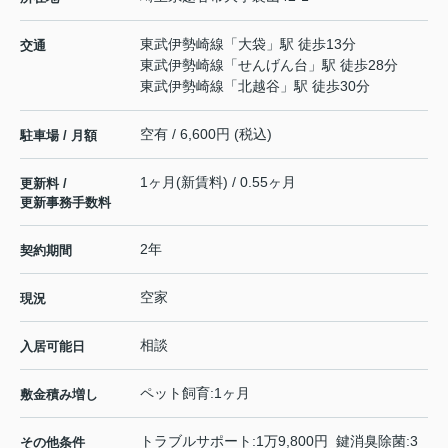
東武伊勢崎線
「
大袋
」駅 徒歩13分
交通
東武伊勢崎線
「
せんげん台
」駅 徒歩28分
東武伊勢崎線
「
北越谷
」駅 徒歩30分
空有 / 6,600円 (税込)
駐車場 / 月額
1ヶ月(新賃料) / 0.55ヶ月
更新料 /
更新事務手数料
2年
契約期間
空家
現況
相談
入居可能日
ペット飼育:1ヶ月
敷金積み増し
トラブルサポート:1万9,800円 鍵消臭除菌:3
その他条件