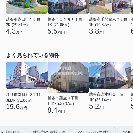
越谷市赤山町１丁目
越谷市宮本町１丁目
越谷市千間台東２丁目
2K (29.81㎡)
1K (21.06㎡)
1
1K (19.87㎡)
4.3
5.5
3.8
万円
万円
万円
よく見られている物件
越谷市宮本町１丁目
越谷市南越谷２丁目
越谷市蒲生３丁目
2
1K (22.14㎡)
3LDK (71.88㎡)
1LDK (40.07㎡)
5.2
19.6
万円
万円
8.4
万円
ら大関建設
越谷市の賃貸一覧
グランパレス越谷
106