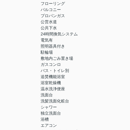
フローリング
バルコニー
プロパンガス
公営水道
公共下水
24時間換気システム
電気有
照明器具付き
駐輪場
敷地内ごみ置き場
ガスコンロ
バス・トイレ別
追焚機能浴室
浴室乾燥機
温水洗浄便座
洗面台
洗髪洗面化粧台
シャワー
独立洗面台
浴槽
エアコン