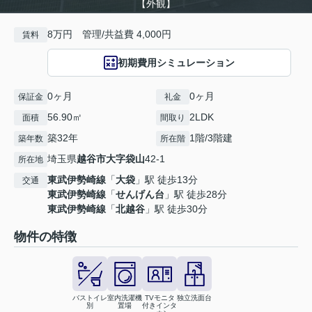
【外観】
8万円 管理/共益費 4,000円
賃料
初期費用シミュレーション
0ヶ月
0ヶ月
保証金
礼金
56.90㎡
2LDK
面積
間取り
築32年
1階/3階建
築年数
所在階
埼玉県
越谷市
大字袋山
42-1
所在地
東武伊勢崎線
「
大袋
」駅 徒歩13分
交通
東武伊勢崎線
「
せんげん台
」駅 徒歩28分
東武伊勢崎線
「
北越谷
」駅 徒歩30分
物件の特徴
バストイレ
室内洗濯機
TVモニタ
独立洗面台
別
置場
付きインタ