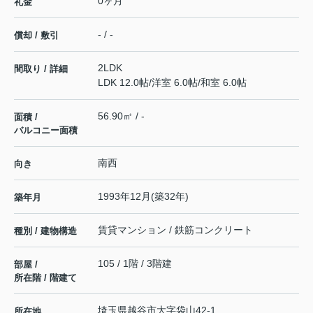
0ヶ月
礼金
- / -
償却 / 敷引
2LDK
間取り / 詳細
LDK 12.0帖
/
洋室 6.0帖
/
和室 6.0帖
56.90㎡ / -
面積 /
バルコニー面積
南西
向き
1993年12月(築32年)
築年月
賃貸マンション / 鉄筋コンクリート
種別 / 建物構造
105 / 1階 / 3階建
部屋 /
所在階 / 階建て
埼玉県
越谷市
大字袋山
42-1
所在地