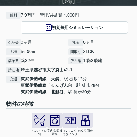
【外観】
7.9万円 管理/共益費 4,000円
賃料
初期費用シミュレーション
0ヶ月
0ヶ月
保証金
礼金
56.90㎡
2LDK
面積
間取り
築32年
1階/3階建
築年数
所在階
埼玉県
越谷市
大字袋山
42-1
所在地
東武伊勢崎線
「
大袋
」駅 徒歩13分
交通
東武伊勢崎線
「
せんげん台
」駅 徒歩28分
東武伊勢崎線
「
北越谷
」駅 徒歩30分
物件の特徴
バストイレ
室内洗濯機
TVモニタ
独立洗面台
別
置場
付きインタ