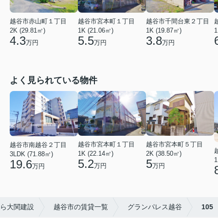
越谷市赤山町１丁目
越谷市宮本町１丁目
越谷市千間台東２丁目
2K (29.81㎡)
1K (21.06㎡)
1
1K (19.87㎡)
4.3
5.5
3.8
万円
万円
万円
よく見られている物件
越谷市宮本町５丁目
越谷市宮本町１丁目
越谷市南越谷２丁目
2K (38.50㎡)
1K (22.14㎡)
3LDK (71.88㎡)
1
5
5.2
19.6
万円
万円
万円
ら大関建設
越谷市の賃貸一覧
グランパレス越谷
105