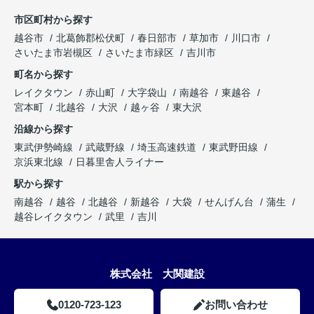
市区町村から探す
越谷市
北葛飾郡松伏町
春日部市
草加市
川口市
さいたま市岩槻区
さいたま市緑区
吉川市
町名から探す
レイクタウン
赤山町
大字袋山
南越谷
東越谷
宮本町
北越谷
大沢
越ヶ谷
東大沢
沿線から探す
東武伊勢崎線
武蔵野線
埼玉高速鉄道
東武野田線
京浜東北線
日暮里舎人ライナー
駅から探す
南越谷
越谷
北越谷
新越谷
大袋
せんげん台
蒲生
越谷レイクタウン
武里
吉川
株式会社 大関建設
0120-723-123
お問い合わせ