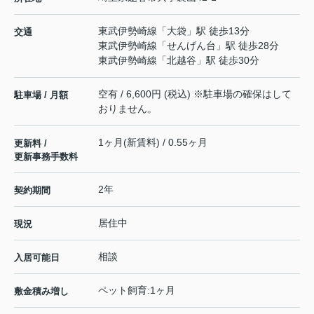
東武伊勢崎線
「
大袋
」駅 徒歩13分
交通
東武伊勢崎線
「
せんげん台
」駅 徒歩28分
東武伊勢崎線
「
北越谷
」駅 徒歩30分
空有 / 6,600円 (税込) ※駐車場の確保はして
駐車場 / 月額
おりません。
1ヶ月(新賃料) / 0.55ヶ月
更新料 /
更新事務手数料
2年
契約期間
居住中
現況
相談
入居可能日
ペット飼育:1ヶ月
敷金積み増し