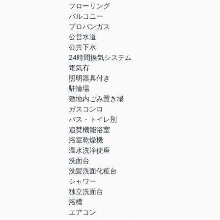
フローリング
バルコニー
プロパンガス
公営水道
公共下水
24時間換気システム
電気有
照明器具付き
駐輪場
敷地内ごみ置き場
ガスコンロ
バス・トイレ別
追焚機能浴室
浴室乾燥機
温水洗浄便座
洗面台
洗髪洗面化粧台
シャワー
独立洗面台
浴槽
エアコン