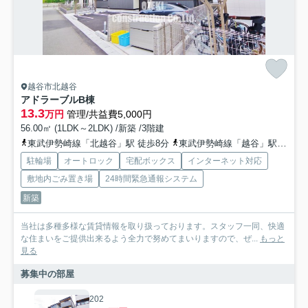
越谷市北越谷
アドラーブルB棟
13.3
万円
管理/共益費5,000円
56.00㎡ (1LDK～2LDK) /新築 /3階建
東武伊勢崎線「北越谷」駅 徒歩8分
東武伊勢崎線「越谷」駅 徒歩26分
駐輪場
オートロック
宅配ボックス
インターネット対応
敷地内ごみ置き場
24時間緊急通報システム
新築
当社は多種多様な賃貸情報を取り扱っております。スタッフ一同、快適
な住まいをご提供出来るよう全力で努めてまいりますので、ぜ...
もっと
見る
募集中の部屋
202