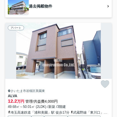
過去掲載物件
アパート
さいたま市岩槻区美園東
ALVA
12.2
万円
管理/共益費4,000円
49.68㎡～50.01㎡ (2LDK) /新築 /3階建
埼玉高速鉄道「浦和美園」駅 徒歩17分
武蔵野線「東川口」駅 徒歩48分