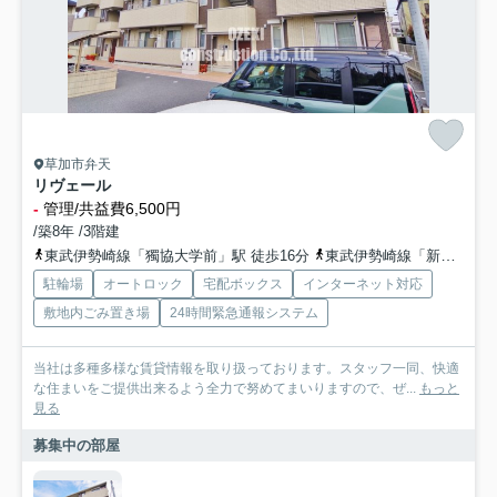
草加市弁天
リヴェール
-
管理/共益費6,500円
/築8年 /3階建
東武伊勢崎線「獨協大学前」駅 徒歩16分
東武伊勢崎線「新田」駅 徒歩31分
駐輪場
オートロック
宅配ボックス
インターネット対応
敷地内ごみ置き場
24時間緊急通報システム
当社は多種多様な賃貸情報を取り扱っております。スタッフ一同、快適
な住まいをご提供出来るよう全力で努めてまいりますので、ぜ...
もっと
見る
募集中の部屋