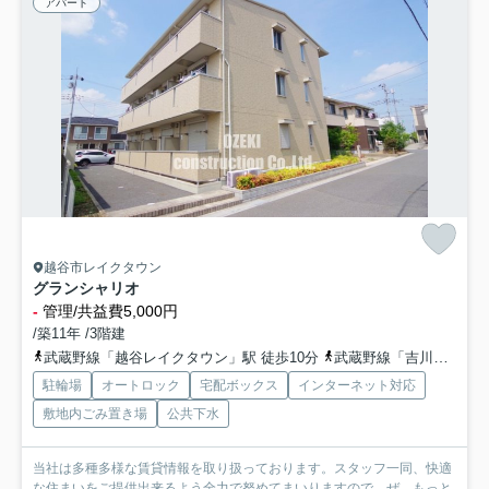
アパート
越谷市レイクタウン
グランシャリオ
-
管理/共益費5,000円
/築11年 /3階建
武蔵野線「越谷レイクタウン」駅 徒歩10分
武蔵野線「吉川」駅 徒歩31分
駐輪場
オートロック
宅配ボックス
インターネット対応
敷地内ごみ置き場
公共下水
当社は多種多様な賃貸情報を取り扱っております。スタッフ一同、快適
な住まいをご提供出来るよう全力で努めてまいりますので、ぜ...
もっと