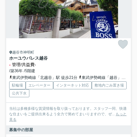
越谷市神明町
ホーユウパレス越谷
-
管理/共益費-
/築36年 /5階建
東武伊勢崎線「北越谷」駅 徒歩21分
東武伊勢崎線「越谷」駅 徒歩22分
駐輪場
エレベーター
インターネット対応
敷地内ごみ置き場
公共下水
当社は多種多様な賃貸情報を取り扱っております。スタッフ一同、快適
な住まいをご提供出来るよう全力で努めてまいりますので、ぜ...
もっと
見る
募集中の部屋