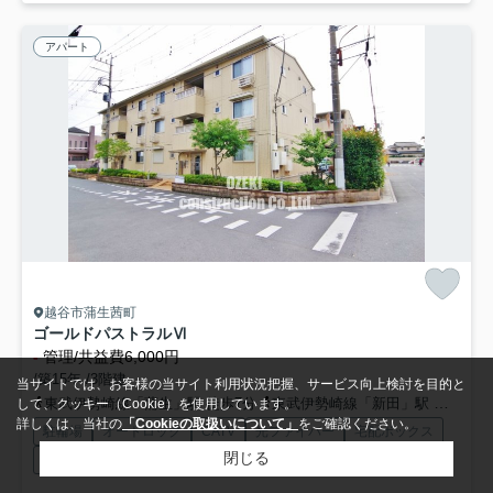
アパート
越谷市蒲生茜町
ゴールドパストラルⅥ
-
管理/共益費6,000円
/築15年 /3階建
当サイトでは、お客様の当サイト利用状況把握、サービス向上検討を目的と
東武伊勢崎線「蒲生」駅 徒歩7分
東武伊勢崎線「新田」駅 徒歩18分
して、クッキー（Cookie）を使用しています。
詳しくは、当社の
「Cookieの取扱いについて」
をご確認ください。
駐輪場
オートロック
CATV
光ファイバー
宅配ボックス
閉じる
防犯カメラ