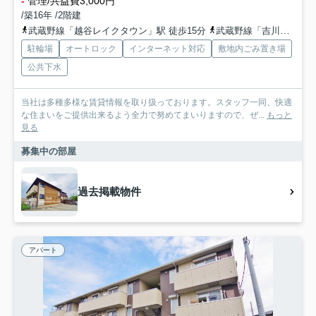
-
管理/共益費3,000円
/築16年 /2階建
武蔵野線「越谷レイクタウン」駅 徒歩15分
武蔵野線「吉川」駅 徒歩40分車8分 3.1km
駐輪場
オートロック
インターネット対応
敷地内ごみ置き場
公共下水
当社は多種多様な賃貸情報を取り扱っております。スタッフ一同、快適
な住まいをご提供出来るよう全力で努めてまいりますので、ぜ...
もっと
見る
募集中の部屋
過去掲載物件
アパート