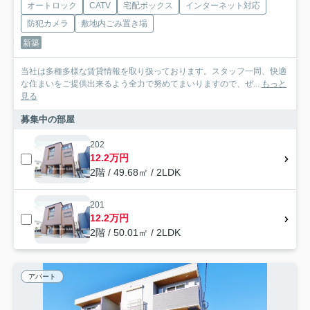
オートロック
CATV
宅配ボックス
インターネット対応
防犯カメラ
敷地内ごみ置き場
新築
当社は多種多様な賃貸情報を取り扱っております。スタッフ一同、快適
な住まいをご提供出来るよう全力で努めてまいりますので、ぜ...
もっと
見る
募集中の部屋
202
12.2万円
2階 / 49.68㎡ / 2LDK
201
12.2万円
2階 / 50.01㎡ / 2LDK
アパート