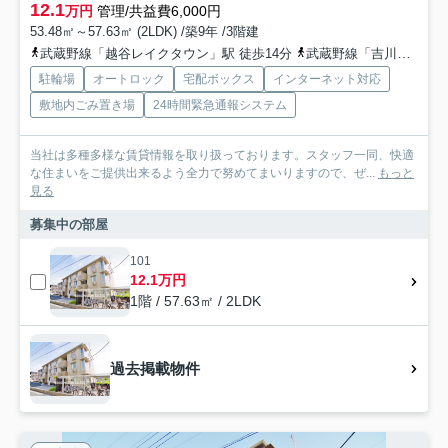
12.1
万円
管理/共益費6,000円
53.48㎡～57.63㎡ (2LDK) /築9年 /3階建
武蔵野線「越谷レイクタウン」駅 徒歩14分
武蔵野線「吉川」駅 徒歩37分
駐輪場
オートロック
宅配ボックス
インターネット対応
敷地内ごみ置き場
24時間緊急通報システム
当社は多種多様な賃貸情報を取り扱っております。スタッフ一同、快適
な住まいをご提供出来るよう全力で努めてまいりますので、ぜ...
もっと
見る
募集中の部屋
101
12.1万円
1階 / 57.63㎡ / 2LDK
過去掲載物件