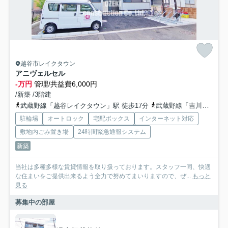
越谷市レイクタウン
アニヴェルセル
-万円
管理/共益費6,000円
/新築 /3階建
武蔵野線「越谷レイクタウン」駅 徒歩17分
武蔵野線「吉川」駅 徒歩40分
駐輪場
オートロック
宅配ボックス
インターネット対応
敷地内ごみ置き場
24時間緊急通報システム
新築
当社は多種多様な賃貸情報を取り扱っております。スタッフ一同、快適
な住まいをご提供出来るよう全力で努めてまいりますので、ぜ...
もっと
見る
募集中の部屋