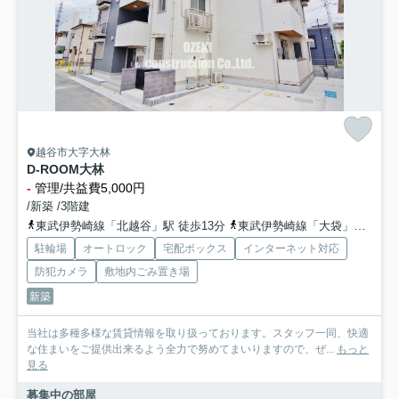
越谷市大字大林
D-ROOM大林
-
管理/共益費5,000円
/新築 /3階建
東武伊勢崎線「北越谷」駅 徒歩13分
東武伊勢崎線「大袋」駅 徒歩22分
駐輪場
オートロック
宅配ボックス
インターネット対応
防犯カメラ
敷地内ごみ置き場
新築
当社は多種多様な賃貸情報を取り扱っております。スタッフ一同、快適
な住まいをご提供出来るよう全力で努めてまいりますので、ぜ...
もっと
見る
募集中の部屋