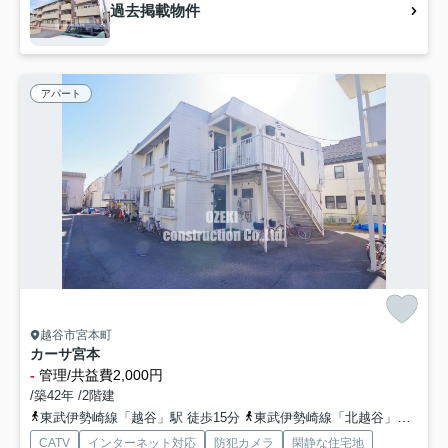
過去掲載物件
アパート
越谷市宮本町
カーサ宮本
-
管理/共益費2,000円
/築42年 /2階建
東武伊勢崎線「越谷」駅 徒歩15分
東武伊勢崎線「北越谷」駅 徒歩26分
CATV
インターネット対応
防犯カメラ
閑静な住宅地