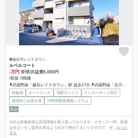
越谷市レイクタウン
ルベルコート
-万円
管理/共益費5,000円
/新築 /3階建
武蔵野線「越谷レイクタウン」駅 徒歩17分
武蔵野線「吉川」駅 徒歩40分
駐輪場
オートロック
宅配ボックス
インターネット対応
敷地内ごみ置き場
24時間緊急通報システム
新築
当社は多種多様な賃貸情報を取り扱っております。スタッフ一同、快適
な住まいをご提供出来るよう全力で努めてまいりますので、ぜ...
もっと
見る