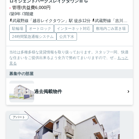
ロイジェントパークスレイクタウンⅢ G
-
管理/共益費6,000円
/築9年 /3階建
武蔵野線「越谷レイクタウン」駅 徒歩12分
武蔵野線「吉川」駅 徒歩41分
駐輪場
オートロック
インターネット対応
敷地内ごみ置き場
24時間緊急通報システム
公共下水
当社は多種多様な賃貸情報を取り扱っております。スタッフ一同、快適
な住まいをご提供出来るよう全力で努めてまいりますので、ぜ...
もっと
見る
募集中の部屋
過去掲載物件
アパート