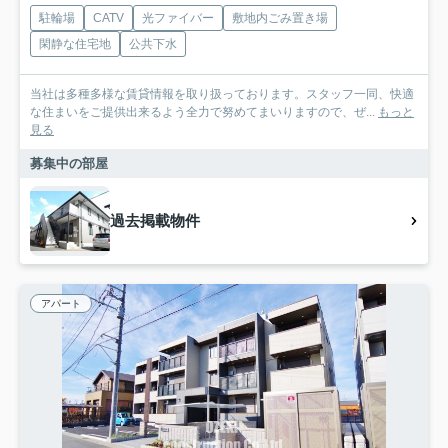
駐輪場
CATV
光ファイバー
敷地内ごみ置き場
閑静な住宅地
公共下水
当社は多種多様な賃貸情報を取り扱っております。スタッフ一同、快適
な住まいをご提供出来るよう全力で努めてまいりますので、ぜ...
もっと
見る
募集中の部屋
過去掲載物件
アパート