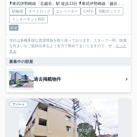
東武伊勢崎線「北越谷」駅 徒歩13分
東武伊勢崎線「越谷」駅 徒歩26分
駐輪場
オートロック
エレベーター
CATV
宅配ボックス
インターネット対応
新築
当社は多種多様な賃貸情報を取り扱っております。スタッフ一同、快適
な住まいをご提供出来るよう全力で努めてまいりますので、ぜ...
もっと
見る
募集中の部屋
過去掲載物件
アパート