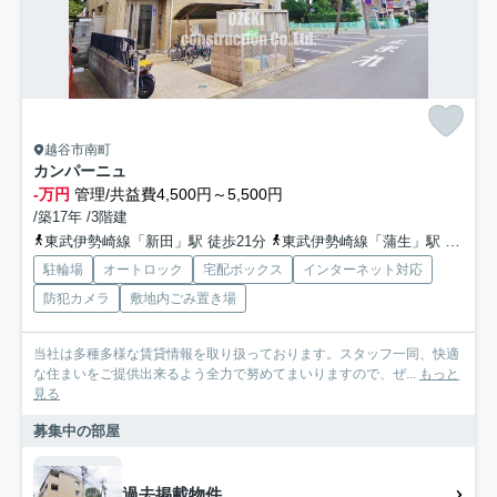
越谷市南町
カンパーニュ
-万円
管理/共益費4,500円～5,500円
/築17年 /3階建
東武伊勢崎線「新田」駅 徒歩21分
東武伊勢崎線「蒲生」駅 徒歩27分
駐輪場
オートロック
宅配ボックス
インターネット対応
防犯カメラ
敷地内ごみ置き場
当社は多種多様な賃貸情報を取り扱っております。スタッフ一同、快適
な住まいをご提供出来るよう全力で努めてまいりますので、ぜ...
もっと
見る
募集中の部屋
過去掲載物件