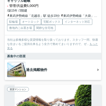
キャッソル嵯峨
-
管理/共益費5,000円
/築15年 /3階建
東武伊勢崎線「北越谷」駅 徒歩19分
東武伊勢崎線「大袋」駅 徒歩32分
駐輪場
オートロック
宅配ボックス
インターネット対応
敷地内ごみ置き場
閑静な住宅地
当社は多種多様な賃貸情報を取り扱っております。スタッフ一同、快適
な住まいをご提供出来るよう全力で努めてまいりますので、ぜ...
もっと
見る
募集中の部屋
過去掲載物件
賃貸マンション