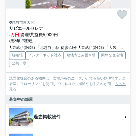
越谷市東大沢
リビエールセレナ
-万円
管理/共益費5,000円
/築8年 /3階建
東武伊勢崎線「北越谷」駅 徒歩23分
東武伊勢崎線「大袋」駅 徒歩31分
駐輪場
インターネット対応
敷地内ごみ置き場
閑静な住宅地
公共下水
洗面化粧台のある物件は、女性からのニーズがとても高い物件です。全
居室にフローリングを使用しているので、掃除やお手入れが簡...
もっと
見る
募集中の部屋
過去掲載物件