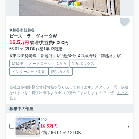
越谷市新越谷
ピース ラ ヴィータW
16.5
万円
管理/共益費6,000円
66.01㎡ (2LDK) /築1年 /3階建
東武伊勢崎線「新越谷」駅 徒歩8分
武蔵野線「南越谷」駅 徒歩10分
駐輪場
オートロック
CATV
宅配ボックス
インターネット対応
防犯カメラ
当社は多種多様な賃貸情報を取り扱っております。スタッフ一同、快適
な住まいをご提供出来るよう全力で努めてまいりますので、ぜ...
もっと
見る
募集中の部屋
202
16.5万円
2階 / 66.01㎡ / 2LDK