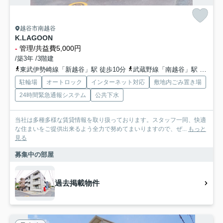
越谷市南越谷
K.LAGOON
-
管理/共益費5,000円
/築3年 /3階建
東武伊勢崎線「新越谷」駅 徒歩10分
武蔵野線「南越谷」駅 徒歩10分
駐輪場
オートロック
インターネット対応
敷地内ごみ置き場
24時間緊急通報システム
公共下水
当社は多種多様な賃貸情報を取り扱っております。スタッフ一同、快適
な住まいをご提供出来るよう全力で努めてまいりますので、ぜ...
もっと
見る
募集中の部屋
過去掲載物件