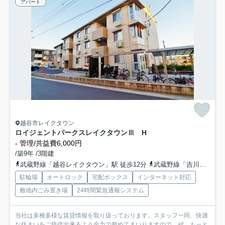
アパート
越谷市レイクタウン
ロイジェントパークスレイクタウンⅢ H
-
管理/共益費6,000円
/築9年 /3階建
武蔵野線「越谷レイクタウン」駅 徒歩12分
武蔵野線「吉川」駅 徒歩29分
駐輪場
オートロック
宅配ボックス
インターネット対応
敷地内ごみ置き場
24時間緊急通報システム
当社は多種多様な賃貸情報を取り扱っております。スタッフ一同、快適
な住まいをご提供出来るよう全力で努めてまいりますので、ぜ...
もっと