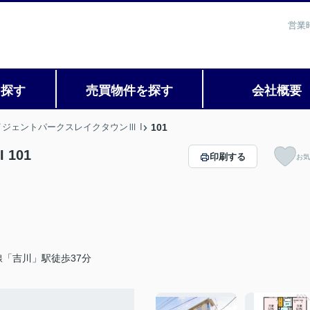
営業
を探す
売買物件を探す
会社概要
イジェントパークスレイクタウンⅢ I
101
101
印刷する
お気
線「吉川」駅徒歩37分