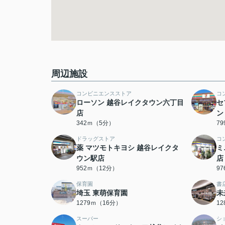
周辺施設
コンビニエンスストア
コ
ローソン 越谷レイクタウン六丁目
セ
店
ン
342ｍ（5分）
7
ドラッグストア
コ
薬 マツモトキヨシ 越谷レイクタ
ミ
ウン駅店
店
952ｍ（12分）
9
保育園
書
埼玉 東萌保育園
未
1279ｍ（16分）
1
スーパー
シ