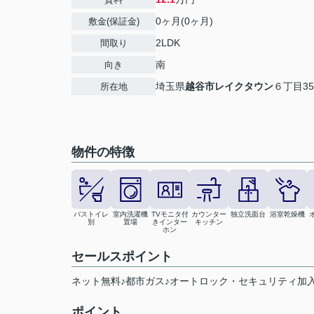
0ヶ月(0ヶ月)
敷金(保証金)
2LDK
間取り
南
向き
埼玉県
越谷市
レイクタウン
６丁目35
所在地
物件の特徴
バストイレ
室内洗濯機
TVモニタ付
カウンター
独立洗面台
浴室乾燥機
別
置場
きインター
キッチン
ホン
セールスポイント
ネット無料♪都市ガス♪オートロック・セキュリティ加
ポイント