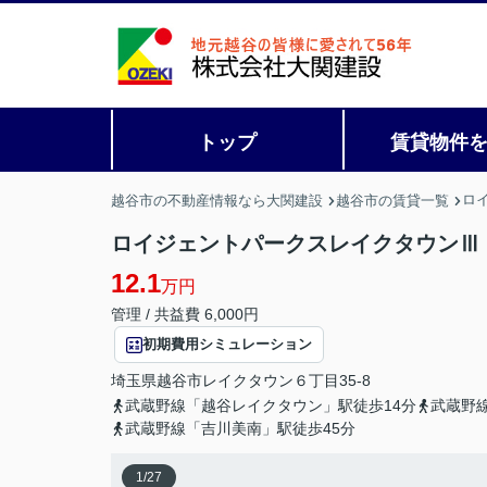
トップ
賃貸物件
ロ
越谷市の不動産情報なら大関建設
越谷市の賃貸一覧
ロイジェントパークスレイクタウンⅢ I 
12.1
万円
管理 / 共益費 6,000円
初期費用シミュレーション
埼玉県
越谷市
レイクタウン
６丁目35-8
武蔵野線「越谷レイクタウン」駅徒歩14分
武蔵野
武蔵野線「吉川美南」駅徒歩45分
1
/
27