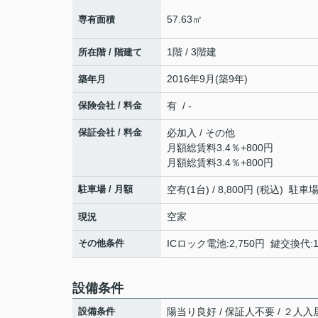
57.63㎡
専有面積
1階 / 3階建
所在階 / 階建て
2016年9月(築9年)
築年月
保険会社 / 料金
有 / -
保証会社 / 料金
必加入 / その他
月額総賃料3.4％+800円
月額総賃料3.4％+800円
駐車場 / 月額
空有(1台) / 8,800円 (税込) 駐
空家
現況
その他条件
ICロック電池:2,750円 鍵交換代:1
設備条件
設備条件
陽当り良好 / 保証人不要 / ２人入居