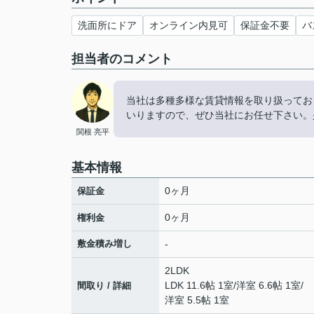
洗面所にドア
オンライン内見可
保証金不要
バ
担当者のコメント
当社は多種多様な賃貸情報を取り扱ってお
いりますので、ぜひ当社にお任せ下さい。
関根 亮平
基本情報
0ヶ月
保証金
0ヶ月
権利金
敷金積み増し
-
2LDK
LDK 11.6帖 1室
/
洋室 6.6帖 1室
/
間取り / 詳細
洋室 5.5帖 1室