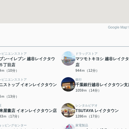
Google Ma
ンビニエンスストア
ドラッグストア
ブン−イレブン 越谷レイクタウ
マツモトキヨシ 越谷レイク
５丁目店
店
99ｍ（10分）
944ｍ（12分）
ンビニエンスストア
銀行
ニストップ イオンレイクタウン
千葉銀行越谷レイクタウン支
1059ｍ（14分）
76ｍ（13分）
店
レンタルビデオ
来屋書店 イオンレイクタウン店
TSUTAYA レイクタウン
283ｍ（17分）
1286ｍ（17分）
ョッピングセンター
家電製品