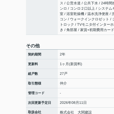
ス / 公営水道 / 公共下水 / 24
ンロ / コンロ２口以上 / システム
室 / 浴室乾燥機 / 温水洗浄便座 / 
コン / ウォークインクロゼット / シ
トロック / TVモニタ付インターホン
き / 角部屋 / 家賃+初期費用カー
その他
2年
契約期間
1ヶ月(新賃料)
更新料
27戸
総戸数
仲介
取引態様
-
管理コード
2026年08月11日
次回更新予定日
取扱会社
株式会社 大関建設