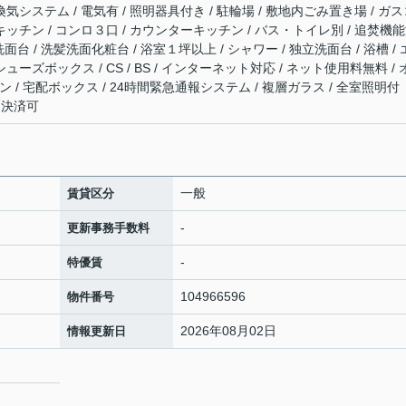
時間換気システム / 電気有 / 照明器具付き / 駐輪場 / 敷地内ごみ置き場 / ガ
キッチン / コンロ３口 / カウンターキッチン / バス・トイレ別 / 追焚機
洗面台 / 洗髪洗面化粧台 / 浴室１坪以上 / シャワー / 独立洗面台 / 浴槽 /
ューズボックス / CS / BS / インターネット対応 / ネット使用料無料 / 
 / 宅配ボックス / 24時間緊急通報システム / 複層ガラス / 全室照明付
ド決済可
一般
賃貸区分
-
更新事務手数料
-
特優賃
104966596
物件番号
2026年08月02日
情報更新日