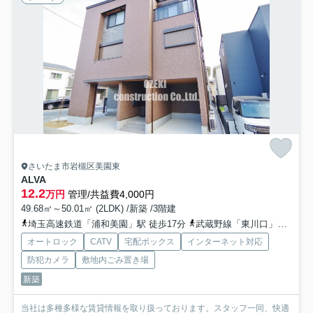
さいたま市岩槻区美園東
ALVA
12.2
万円
管理/共益費4,000円
49.68㎡～50.01㎡ (2LDK) /新築 /3階建
埼玉高速鉄道「浦和美園」駅 徒歩17分
武蔵野線「東川口」駅 徒歩48分
オートロック
CATV
宅配ボックス
インターネット対応
防犯カメラ
敷地内ごみ置き場
新築
当社は多種多様な賃貸情報を取り扱っております。スタッフ一同、快適