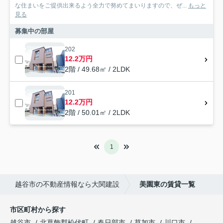
な住まいをご提供出来るよう全力で努めてまいりますので、ぜ...
もっと
見る
募集中の部屋
202
12.2万円
2階 / 49.68㎡ / 2LDK
201
12.2万円
2階 / 50.01㎡ / 2LDK
1
越谷市の不動産情報なら大関建設
美園東の賃貸一覧
市区町村から探す
越谷市
北葛飾郡松伏町
春日部市
草加市
川口市