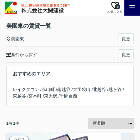
0
お気に入り
美園東の賃貸一覧
美園東
変更
条件から探す
変更
おすすめのエリア
レイクタウン
/
赤山町
/
南越谷
/
大字袋山
/
北越谷
/
越ヶ谷
/
東越谷
/
宮本町
/
東大沢
/
千間台西
1
棟
2
件
アパート