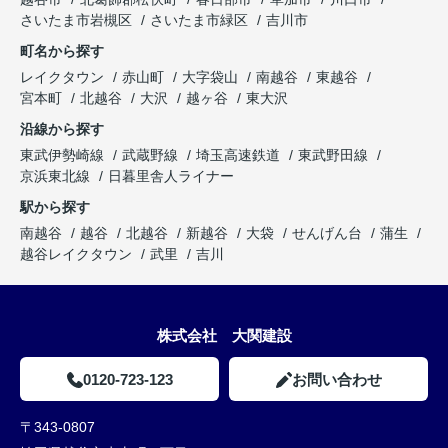
さいたま市岩槻区
さいたま市緑区
吉川市
町名から探す
レイクタウン
赤山町
大字袋山
南越谷
東越谷
宮本町
北越谷
大沢
越ヶ谷
東大沢
沿線から探す
東武伊勢崎線
武蔵野線
埼玉高速鉄道
東武野田線
京浜東北線
日暮里舎人ライナー
駅から探す
南越谷
越谷
北越谷
新越谷
大袋
せんげん台
蒲生
越谷レイクタウン
武里
吉川
株式会社 大関建設
0120-723-123
お問い合わせ
〒343-0807