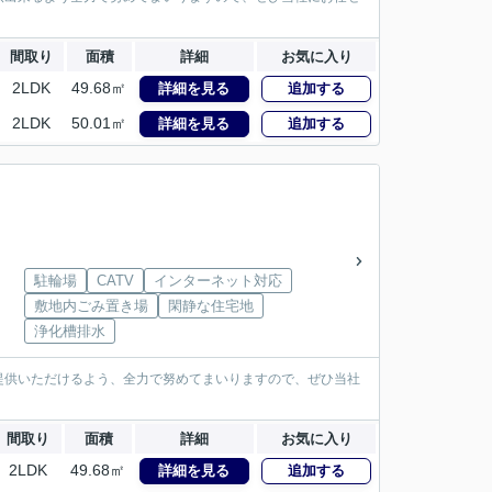
間取り
面積
詳細
お気に入り
2LDK
49.68㎡
詳細を見る
追加する
2LDK
50.01㎡
詳細を見る
追加する
駐輪場
CATV
インターネット対応
敷地内ごみ置き場
閑静な住宅地
浄化槽排水
提供いただけるよう、全力で努めてまいりますので、ぜひ当社
間取り
面積
詳細
お気に入り
2LDK
49.68㎡
詳細を見る
追加する