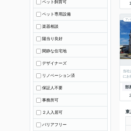
ペット飼育可
ペット専用設備
アパ
楽器相談
陽当り良好
閑静な住宅地
デザイナーズ
当社
リノベーション済
にお
部
保証人不要
事務所可
東
２人入居可
バリアフリー