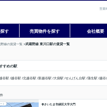
営業
を探す
売買物件を探す
会社概要
武蔵野線 東川口駅の賃貸一覧
蔵野線の賃貸一覧
すすめの駅
越谷駅
/
越谷駅
/
北越谷駅
/
新越谷駅
/
大袋駅
/
せんげん台駅
/
蒲生駅
/
越谷
件
ート
さいたま市緑区
大字大門