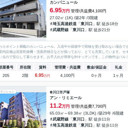
カンパニュール
6.95
万円
管理/共益費4,100円
27.02㎡ (1K) /築2年 /3階建
埼玉高速鉄道
「
東川口
」駅 徒歩18分
武蔵野線
「
東川口
」駅 徒歩21分
わりポイント満載のカンパニュール。入浴中や就寝中で荷物を受け取れない場合で
室内設備は浴室乾燥機・洗面所独立などが揃っており、とても充実しています。セキ
いるので安心して暮らせます。お手入れが簡単なIHキッチンです。この物件はバルコ
部屋番号
所在階
賃料
管理費・共益費
敷金/保証金
礼金
6.95
205
2階
4,100円
0ヶ月
1ヶ月
万円
マンション
川口市
戸塚
アン・リミエール
11.2
万円
管理/共益費7,700円
65.03㎡～69.38㎡ (3LDK) /築29年 /6階建
武蔵野線
「
東川口
」駅 徒歩11分
埼玉高速鉄道
「
東川口
」駅 徒歩11分