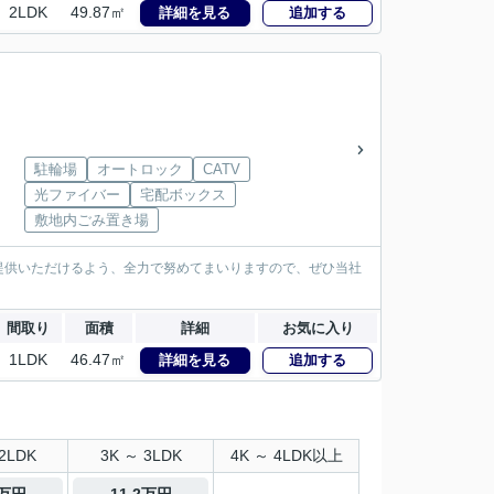
2LDK
49.87㎡
詳細を見る
追加する
駐輪場
オートロック
CATV
光ファイバー
宅配ボックス
敷地内ごみ置き場
提供いただけるよう、全力で努めてまいりますので、ぜひ当社
間取り
面積
詳細
お気に入り
1LDK
46.47㎡
詳細を見る
追加する
2LDK
3K ～ 3LDK
4K ～ 4LDK以上