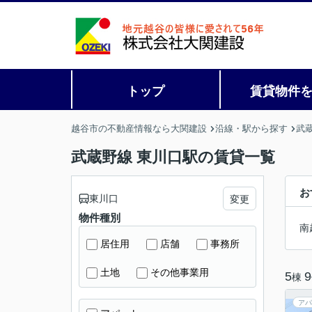
トップ
賃貸物件
越谷市の不動産情報なら大関建設
沿線・駅から探す
武
武蔵野線 東川口駅の賃貸一覧
お
東川口
変更
物件種別
南
居住用
店舗
事務所
土地
その他事業用
5
9
棟
アパ