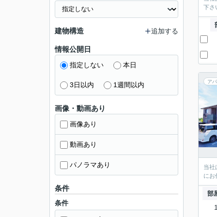
下さ
建物構造
追加する
情報公開日
指定しない
本日
アパ
3日以内
1週間以内
画像・動画あり
画像あり
動画あり
パノラマあり
当社
にお
条件
部
条件