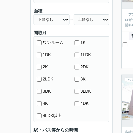
面積
「ア
～
ロゼ
髪料
間取り
ワンルーム
1K
1DK
1LDK
2K
2DK
2LDK
3K
アパ
3DK
3LDK
4K
4DK
4LDK以上
駅・バス停からの時間
当社