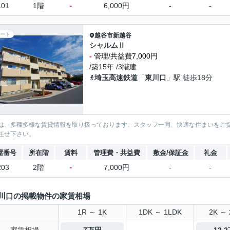
-
101
1階
6,000円
-
-
ート
越谷市
新越谷
シャルムⅡ
-
管理/共益費7,000円
/築15年 /3階建
埼玉高速鉄道
「
東川口
」駅 徒歩18分
は、多種多様な賃貸情報を取り扱っております。スタッフ一同、快適な住まいをご
任せ下さい。
屋番号
所在階
賃料
管理費・共益費
敷金/保証金
礼金
-
203
2階
7,000円
-
-
川口の掲載物件の家賃相場
1R ～ 1K
1DK ～ 1LDK
2K ～ 