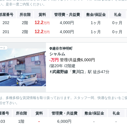
い。是非一度ご内覧ください。
部屋番号
所在階
賃料
管理費・共益費
敷金/保証金
礼金
12.2
202
2階
4,000円
1ヶ月
0ヶ月
万円
12.2
201
2階
4,000円
1ヶ月
0ヶ月
万円
ート
越谷市
神明町
シャルム
-万円
管理/共益費6,000円
/築20年 /2階建
武蔵野線
「
東川口
」駅 徒歩47分
は、多種多様な賃貸情報を取り扱っております。スタッフ一同、快適な住まいをご
任せ下さい。
屋番号
所在階
賃料
管理費・共益費
敷金/保証金
礼金
-
103
1階
6,000円
-
-