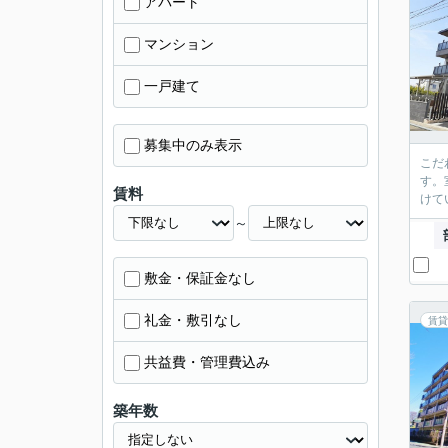
アパート
マンション
一戸建て
募集中のみ表示
こだ
す。
賃料
けて
～
敷金・保証金なし
礼金・敷引なし
賃貸
共益費・管理費込み
築年数