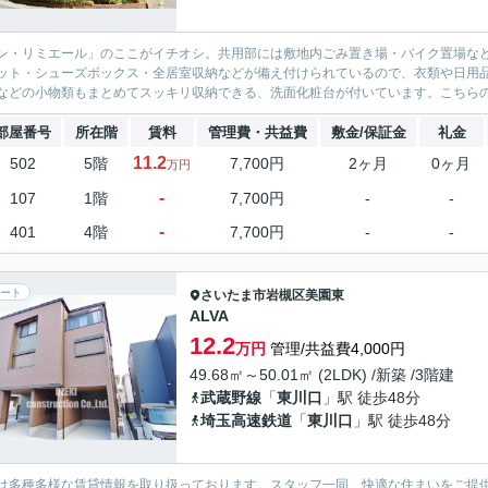
ン・リミエール」のここがイチオシ。共用部には敷地内ごみ置き場・バイク置場な
ット・シューズボックス・全居室収納などが備え付けられているので、衣類や日用
などの小物類もまとめてスッキリ収納できる、洗面化粧台が付いています。こちらの
部屋番号
所在階
賃料
管理費・共益費
敷金/保証金
礼金
11.2
502
5階
7,700円
2ヶ月
0ヶ月
万円
-
107
1階
7,700円
-
-
-
401
4階
7,700円
-
-
ート
さいたま市岩槻区
美園東
ALVA
12.2
万円
管理/共益費4,000円
49.68㎡～50.01㎡ (2LDK) /新築 /3階建
武蔵野線
「
東川口
」駅 徒歩48分
埼玉高速鉄道
「
東川口
」駅 徒歩48分
は多種多様な賃貸情報を取り扱っております。スタッフ一同、快適な住まいをご提