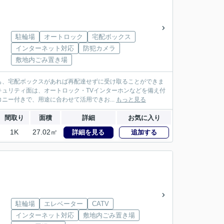
駐輪場
オートロック
宅配ボックス
インターネット対応
防犯カメラ
敷地内ごみ置き場
も、宅配ボックスがあれば再配達せずに受け取ることができま
ュリティ面は、オートロック・TVインターホンなどを備え付
ニー付きで、用途に合わせて活用できお...
もっと見る
間取り
面積
詳細
お気に入り
1K
27.02㎡
詳細を見る
追加する
駐輪場
エレベーター
CATV
インターネット対応
敷地内ごみ置き場