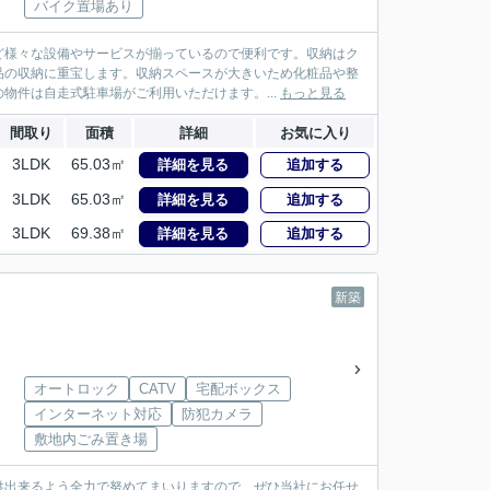
バイク置場あり
ど様々な設備やサービスが揃っているので便利です。収納はク
品の収納に重宝します。収納スペースが大きいため化粧品や整
物件は自走式駐車場がご利用いただけます。...
もっと見る
間取り
面積
詳細
お気に入り
3LDK
65.03㎡
詳細を見る
追加する
3LDK
65.03㎡
詳細を見る
追加する
3LDK
69.38㎡
詳細を見る
追加する
新築
オートロック
CATV
宅配ボックス
インターネット対応
防犯カメラ
敷地内ごみ置き場
供出来るよう全力で努めてまいりますので、ぜひ当社にお任せ