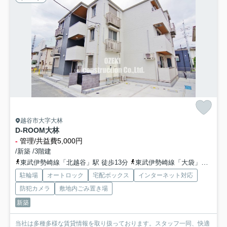
越谷市大字大林
D-ROOM大林
-
管理/共益費5,000円
/新築 /3階建
東武伊勢崎線「北越谷」駅 徒歩13分
東武伊勢崎線「大袋」駅 徒歩22分
駐輪場
オートロック
宅配ボックス
インターネット対応
防犯カメラ
敷地内ごみ置き場
新築
当社は多種多様な賃貸情報を取り扱っております。スタッフ一同、快適