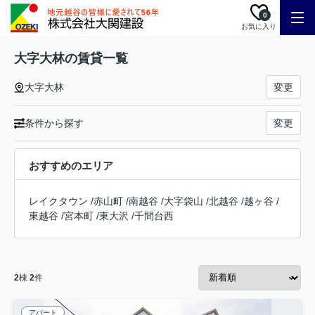
0
お気に入り
大字大林の賃貸一覧
大字大林
変更
条件から探す
変更
おすすめのエリア
レイクタウン
/
赤山町
/
南越谷
/
大字袋山
/
北越谷
/
越ヶ谷
/
東越谷
/
宮本町
/
東大沢
/
千間台西
2
棟
2
件
アパート