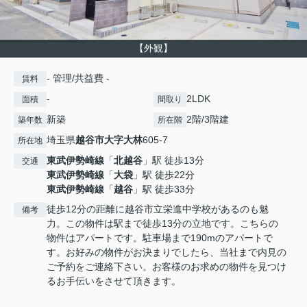
【外観】
- 管理/共益費 -
賃料
-
2LDK
面積
間取り
新築
2階/3階建
築年数
所在階
埼玉県
越谷市
大字大林
605-7
所在地
東武伊勢崎線
「
北越谷
」駅 徒歩13分
交通
東武伊勢崎線
「
大袋
」駅 徒歩22分
東武伊勢崎線
「
越谷
」駅 徒歩33分
徒歩12分の距離に越谷市立栄進中学校があるのも魅
備考
力。この物件は駅まで徒歩13分の立地です。こちらの
物件はアパートです。駐車場まで190mのアパートで
す。お好みの物件がお決まりでしたら、当社まで内見の
ご予約をご連絡下さい。お客様のお求めの物件を見つけ
るお手伝いをさせて頂きます。