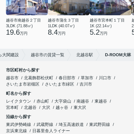
越谷市南越谷２丁目
越谷市蒲生３丁目
越谷市宮本町１丁目
3LDK (71.88㎡)
1LDK (40.07㎡)
1K (22.14㎡)
2
19.6
8.4
5.2
万円
万円
万円
ら大関建設
越谷市の賃貸一覧
北越谷駅
D-ROOM大林
市区町村から探す
越谷市
北葛飾郡松伏町
春日部市
草加市
川口市
さいたま市岩槻区
さいたま市緑区
吉川市
町名から探す
レイクタウン
赤山町
大字袋山
南越谷
東越谷
宮本町
北越谷
大沢
越ヶ谷
東大沢
沿線から探す
東武伊勢崎線
武蔵野線
埼玉高速鉄道
東武野田線
京浜東北線
日暮里舎人ライナー