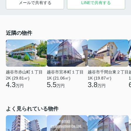
メールで共有する
LINEで共有する
近隣の物件
越谷市赤山町１丁目
越谷市宮本町１丁目
越谷市千間台東２丁目
2K (29.81㎡)
1K (21.06㎡)
1
1K (19.87㎡)
4.3
5.5
3.8
万円
万円
万円
よく見られている物件