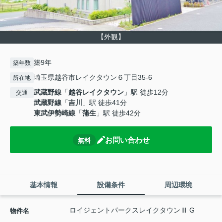
【外観】
築9年
築年数
埼玉県越谷市レイクタウン６丁目35-6
所在地
武蔵野線
「
越谷レイクタウン
」駅 徒歩12分
交通
武蔵野線
「
吉川
」駅 徒歩41分
東武伊勢崎線
「
蒲生
」駅 徒歩42分
お問い合わせ
無料
基本情報
設備条件
周辺環境
ロイジェントパークスレイクタウンⅢ G
物件名