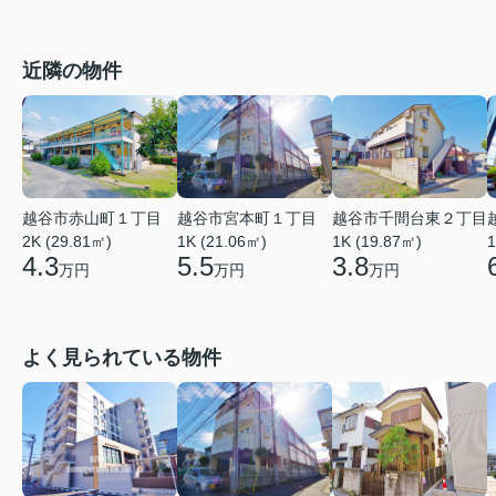
近隣の物件
越谷市赤山町１丁目
越谷市宮本町１丁目
越谷市千間台東２丁目
2K (29.81㎡)
1K (21.06㎡)
1
1K (19.87㎡)
4.3
5.5
3.8
万円
万円
万円
よく見られている物件