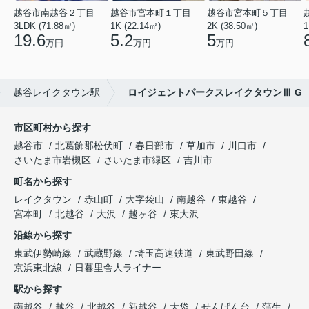
越谷市南越谷２丁目
越谷市宮本町１丁目
越谷市宮本町５丁目
3LDK (71.88㎡)
1K (22.14㎡)
2K (38.50㎡)
1
19.6
5.2
5
万円
万円
万円
越谷レイクタウン駅
ロイジェントパークスレイクタウンⅢ G
市区町村から探す
越谷市
北葛飾郡松伏町
春日部市
草加市
川口市
さいたま市岩槻区
さいたま市緑区
吉川市
町名から探す
レイクタウン
赤山町
大字袋山
南越谷
東越谷
宮本町
北越谷
大沢
越ヶ谷
東大沢
沿線から探す
東武伊勢崎線
武蔵野線
埼玉高速鉄道
東武野田線
京浜東北線
日暮里舎人ライナー
駅から探す
南越谷
越谷
北越谷
新越谷
大袋
せんげん台
蒲生