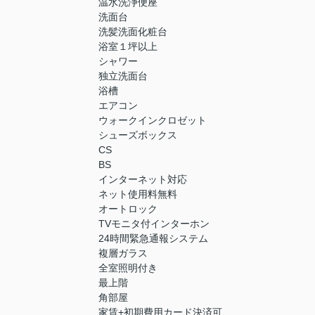
温水洗浄便座
洗面台
洗髪洗面化粧台
浴室１坪以上
シャワー
独立洗面台
浴槽
エアコン
ウォークインクロゼット
シューズボックス
CS
BS
インターネット対応
ネット使用料無料
オートロック
TVモニタ付インターホン
24時間緊急通報システム
複層ガラス
全室照明付き
最上階
角部屋
家賃+初期費用カード決済可