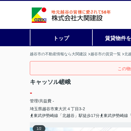
トップ
賃貸物件
越谷市の不動産情報なら大関建設
越谷市の賃貸一覧
北
この物
キャッソル嵯峨
-
管理/共益費 -
埼玉県
越谷市
東大沢
４丁目3-2
東武伊勢崎線「北越谷」駅徒歩17分
東武伊勢崎線「
1
/
2