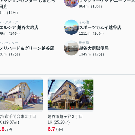
ァッションセンター しまむら
ブックマーケット/エーツー
田店
964ｍ（13分）
56ｍ（12分）
ラッグストア
その他
エルシア 越谷大房店
スポーツカムイ越谷店
109ｍ（14分）
1211ｍ（16分）
ームセンター
郵便局
メリハード＆グリーン越谷店
越谷大房郵便局
320ｍ（17分）
1349ｍ（17分）
越谷市千間台東２丁目
越谷市越ヶ谷２丁目
K (19.87㎡)
1K (25.20㎡)
.8
6.7
万円
万円