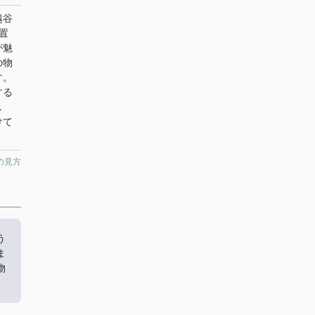
越谷
置
が魅
の物
す。
する
し
けて
の見方
う
ま
物