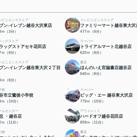
ンビニエンスストア
コンビニエンスストア
ブン-イレブン越谷大沢東店
ファミリーマート越谷東大沢
73ｍ（3分）
477ｍ（6分）
ラッグストア
スーパー
ラッグストアセキ花田店
トライアルマート北越谷店
97ｍ（8分）
620ｍ（8分）
ンビニエンスストア
書店
ブン-イレブン越谷東大沢２丁目
ほんのいえ宮脇書店越谷店
640ｍ（8分）
33ｍ（8分）
学校
スーパー
谷市立鷺後小学校
ビッグ・エー 越谷東大沢店
73ｍ（10分）
779ｍ（10分）
ームセンター
アウトレット
忠 ・越谷店
ハードオフ越谷花田店
42ｍ（11分）
859ｍ（11分）
の他
書店