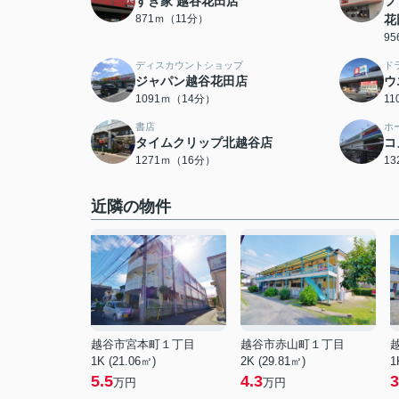
すき家 越谷花田店
フ
871ｍ（11分）
花
9
ディスカウントショップ
ド
ジャパン越谷花田店
ウ
1091ｍ（14分）
1
書店
ホ
タイムクリップ北越谷店
コ
1271ｍ（16分）
1
近隣の物件
越谷市宮本町１丁目
越谷市赤山町１丁目
1K (21.06㎡)
2K (29.81㎡)
1
5.5
4.3
3
万円
万円