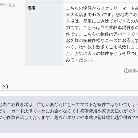
情報の見方
備考
こちらの物件からファミリーマート
東大沢店まで472mです。敷地内ごみ
き場は、簡単にごみ捨てができるの
力です。こちらは自走式駐車場付き
件です。こちらの物件はアパートで
お客様の多種多様なニーズにお応え
べく、物件数も数多くご用意致しま
た。お気に入りの物件をどうぞ見つ
みてください。
情報
ト)
地内ごみ置き場は、忙しいあなたにとってマストな条件ではないでしょ
です。カード決済で手元にお金がなくても初期費用や家賃支払いができ
フが多数在籍しております。越谷市エリアや東武伊勢崎線北越谷付近で