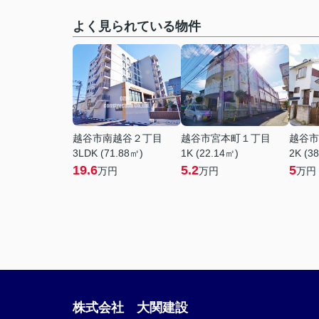
よく見られている物件
越谷市南越谷２丁目
越谷市宮本町１丁目
越谷市
3LDK (71.88㎡)
1K (22.14㎡)
2K (3
19.6
5.2
5
万円
万円
万円
株式会社 大関建設