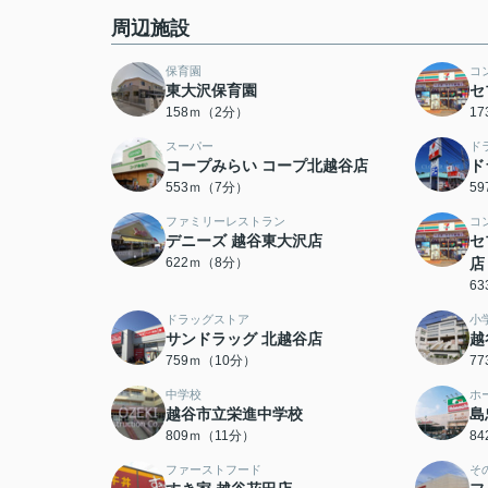
周辺施設
保育園
コ
東大沢保育園
セ
158ｍ（2分）
1
スーパー
ド
コープみらい コープ北越谷店
ド
553ｍ（7分）
5
ファミリーレストラン
コ
デニーズ 越谷東大沢店
セ
622ｍ（8分）
店
6
ドラッグストア
小
サンドラッグ 北越谷店
越
759ｍ（10分）
7
中学校
ホ
越谷市立栄進中学校
島
809ｍ（11分）
8
ファーストフード
そ