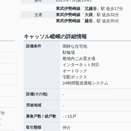
2011年7月(築15年)
築年
東武伊勢崎線
「
北越谷
」駅 徒歩17分
東武伊勢崎線
「
大袋
」駅 徒歩32分
交通
東武伊勢崎線
「
越谷
」駅 徒歩35分
キャッソル嵯峨の詳細情報
設備条件
閑静な住宅地
駐輪場
敷地内ごみ置き場
インターネット対応
オートロック
宅配ボックス
24時間緊急通報システム
設備(その他)
-
用途地域
-
7分
募集戸数 / 総戸数
- / 15戸
分
分
取引態様
仲介