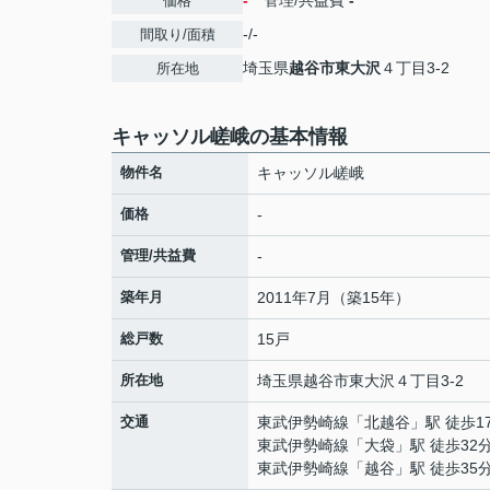
-
管理/共益費
-
価格
-/-
間取り/面積
埼玉県
越谷市
東大沢
４丁目3-2
所在地
キャッソル嵯峨の基本情報
物件名
キャッソル嵯峨
価格
-
管理/共益費
-
築年月
2011年7月（築15年）
総戸数
15戸
所在地
埼玉県
越谷市
東大沢
４丁目3-2
交通
東武伊勢崎線
「
北越谷
」駅 徒歩1
東武伊勢崎線
「
大袋
」駅 徒歩32
東武伊勢崎線
「
越谷
」駅 徒歩35