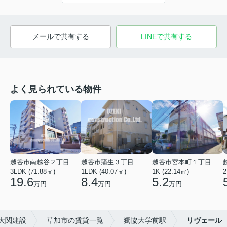
メールで共有する
LINEで共有する
よく見られている物件
越谷市南越谷２丁目
越谷市蒲生３丁目
越谷市宮本町１丁目
3LDK (71.88㎡)
1LDK (40.07㎡)
1K (22.14㎡)
2
19.6
8.4
5.2
万円
万円
万円
大関建設
草加市の賃貸一覧
獨協大学前駅
リヴェール