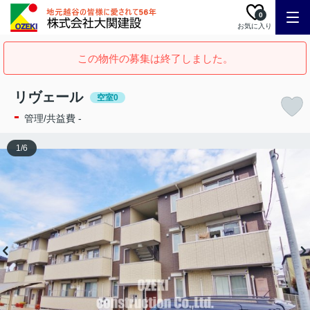
0
お気に入り
この物件の募集は終了しました。
リヴェール
空室0
-
管理/共益費 -
1
/
6