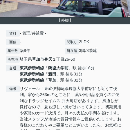
【外観】
- 管理/共益費 -
賃料
-
2LDK
面積
間取り
築8年
3階/3階建
築年数
所在階
埼玉県
草加市
弁天
１丁目26-60
所在地
東武伊勢崎線
「
獨協大学前
」駅 徒歩16分
交通
東武伊勢崎線
「
新田
」駅 徒歩31分
東武伊勢崎線
「
草加
」駅 徒歩32分
リヴェール：東武伊勢崎線獨協大学前駅にも近くて便
備考
利。家から263mのところに、薬や日用品を買うのに便
利なドラッグセイムス 弁天町店があります。風通しが
良好なので、夏も涼しい風がはいってきます。初期費用
や家賃のカード決済で、月々の支払の手間を省けます。
当社スタッフが地域の賃貸情報をご提供いたします。お
客様のこだわりやご要望などございましたら、お気軽に