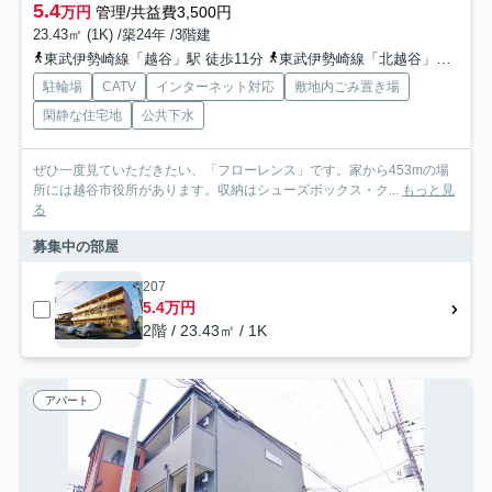
5.4
万円
管理/共益費3,500円
23.43㎡ (1K) /築24年 /3階建
東武伊勢崎線「越谷」駅 徒歩11分
東武伊勢崎線「北越谷」駅 徒歩18分
駐輪場
CATV
インターネット対応
敷地内ごみ置き場
閑静な住宅地
公共下水
ぜひ一度見ていただきたい、「フローレンス」です。家から453mの場
所には越谷市役所があります。収納はシューズボックス・ク...
もっと見
る
募集中の部屋
207
5.4万円
2階 / 23.43㎡ / 1K
アパート