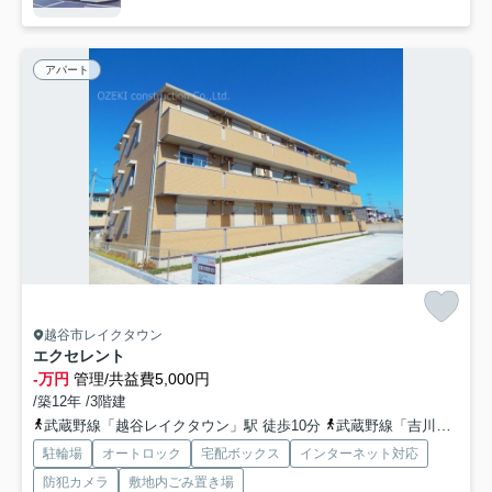
アパート
越谷市レイクタウン
エクセレント
-万円
管理/共益費5,000円
/築12年 /3階建
武蔵野線「越谷レイクタウン」駅 徒歩10分
武蔵野線「吉川」駅 徒歩26分
駐輪場
オートロック
宅配ボックス
インターネット対応
防犯カメラ
敷地内ごみ置き場