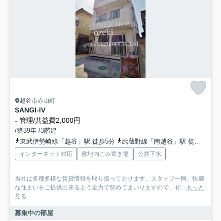
越谷市赤山町
SANGI-IV
-
管理/共益費2,000円
/築39年 /3階建
東武伊勢崎線「越谷」駅 徒歩5分
武蔵野線「南越谷」駅 徒歩22分
インターネット対応
敷地内ごみ置き場
公共下水
当社は多種多様な賃貸情報を取り扱っております。スタッフ一同、快適
な住まいをご提供出来るよう全力で努めてまいりますので、ぜ...
もっと
見る
募集中の部屋