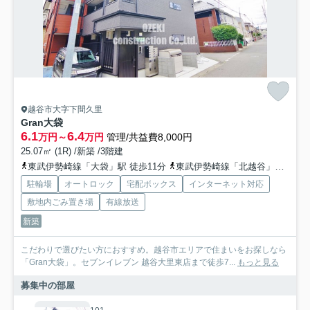
越谷市大字下間久里
Gran大袋
6.1
6.4
万円～
万円
管理/共益費8,000円
25.07㎡ (1R) /新築 /3階建
東武伊勢崎線「大袋」駅 徒歩11分
東武伊勢崎線「北越谷」駅 徒歩25分
駐輪場
オートロック
宅配ボックス
インターネット対応
敷地内ごみ置き場
有線放送
新築
こだわりで選びたい方におすすめ。越谷市エリアで住まいをお探しなら
「Gran大袋」。セブンイレブン 越谷大里東店まで徒歩7...
もっと見る
募集中の部屋