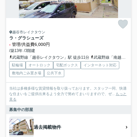
越谷市レイクタウン
ラ・グラシューズ
-
管理/共益費6,000円
/築13年 /3階建
武蔵野線「越谷レイクタウン」駅 徒歩11分
武蔵野線「南越谷」駅 徒歩39分
駐輪場
オートロック
宅配ボックス
インターネット対応
敷地内ごみ置き場
公共下水
当社は多種多様な賃貸情報を取り扱っております。スタッフ一同、快適
な住まいをご提供出来るよう全力で努めてまいりますので、ぜ...
もっと
見る
募集中の部屋
過去掲載物件