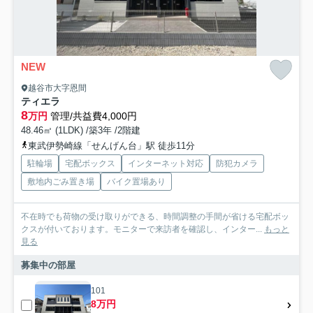
NEW
越谷市大字恩間
ティエラ
8
万円
管理/共益費4,000円
48.46㎡ (1LDK) /築3年 /2階建
東武伊勢崎線「せんげん台」駅 徒歩11分
駐輪場
宅配ボックス
インターネット対応
防犯カメラ
敷地内ごみ置き場
バイク置場あり
不在時でも荷物の受け取りができる、時間調整の手間が省ける宅配ボッ
クスが付いております。モニターで来訪者を確認し、インター...
もっと
見る
募集中の部屋
101
8万円