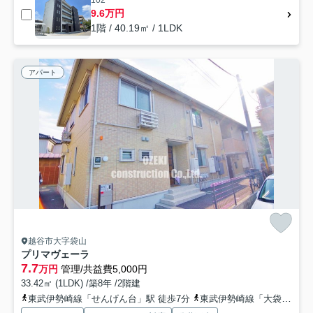
102
9.6万円
1階 / 40.19㎡ / 1LDK
アパート
越谷市大字袋山
プリマヴェーラ
7.7
万円
管理/共益費5,000円
33.42㎡ (1LDK) /築8年 /2階建
東武伊勢崎線「せんげん台」駅 徒歩7分
東武伊勢崎線「大袋」駅 徒歩13分