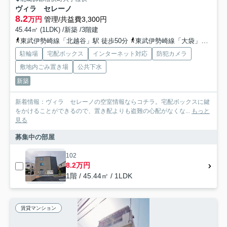
ヴィラ セレーノ
8.2
万円
管理/共益費3,300円
45.44㎡ (1LDK) /新築 /3階建
東武伊勢崎線「北越谷」駅 徒歩50分
東武伊勢崎線「大袋」駅 徒歩47分
駐輪場
宅配ボックス
インターネット対応
防犯カメラ
敷地内ごみ置き場
公共下水
新築
新着情報：ヴィラ セレーノの空室情報ならコチラ。宅配ボックスに鍵
をかけることができるので、置き配よりも盗難の心配がなくな...
もっと
見る
募集中の部屋
102
8.2万円
1階 / 45.44㎡ / 1LDK
賃貸マンション