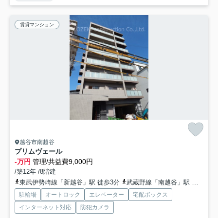
賃貸マンション
越谷市南越谷
プリムヴェール
-万円
管理/共益費9,000円
/築12年 /8階建
東武伊勢崎線「新越谷」駅 徒歩3分
武蔵野線「南越谷」駅 徒歩5分
駐輪場
オートロック
エレベーター
宅配ボックス
インターネット対応
防犯カメラ