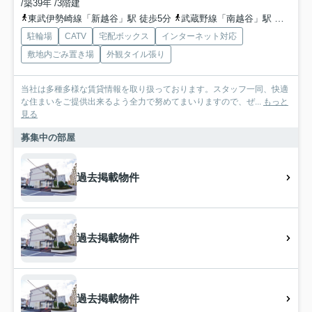
/築39年 /3階建
東武伊勢崎線「新越谷」駅 徒歩5分
武蔵野線「南越谷」駅 徒歩5分
駐輪場
CATV
宅配ボックス
インターネット対応
敷地内ごみ置き場
外観タイル張り
当社は多種多様な賃貸情報を取り扱っております。スタッフ一同、快適
な住まいをご提供出来るよう全力で努めてまいりますので、ぜ...
もっと
見る
募集中の部屋
過去掲載物件
過去掲載物件
過去掲載物件