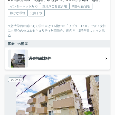
インターネット対応
敷地内ごみ置き場
閑静な住宅地
静かな環境
公共下水
文教大学目の前にある学生向け１K物件の「リブリ・TKⅡ」です！女性
にも安心のセコムセキュリティ対応物件。南向き・2階角部...
もっと見
る
募集中の部屋
過去掲載物件
アパート