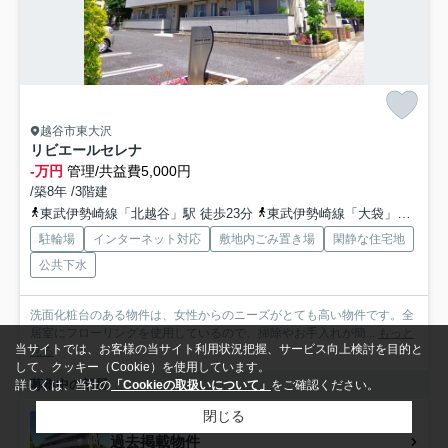
越谷市東大沢
リビエールセレナ
-万円
管理/共益費5,000円
/築8年 /3階建
東武伊勢崎線「北越谷」駅 徒歩23分
東武伊勢崎線「大袋」駅 徒歩31分
駐輪場
インターネット対応
敷地内ごみ置き場
閑静な住宅地
公共下水
洗面化粧台のある物件は、女性からのニーズがとても高い物件です。全
居室にフローリングを使用しているので、掃除やお手入れが簡...
もっと
当サイトでは、お客様の当サイト利用状況把握、サービス向上検討を目的と
見る
して、クッキー（Cookie）を使用しています。
募集中の部屋
詳しくは、当社の
「Cookieの取扱いについて」
をご確認ください。
閉じる
過去掲載物件