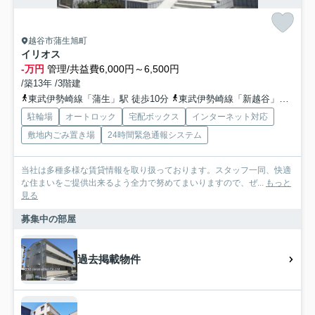
越谷市蒲生旭町
イリオス
-万円
管理/共益費6,000円～6,500円
/築13年 /3階建
東武伊勢崎線「蒲生」駅 徒歩10分
東武伊勢崎線「新越谷」駅 徒歩22分
駐輪場
オートロック
宅配ボックス
インターネット対応
敷地内ごみ置き場
24時間緊急通報システム
当社は多種多様な賃貸情報を取り扱っております。スタッフ一同、快適
な住まいをご提供出来るよう全力で努めてまいりますので、ぜ...
もっと
見る
募集中の部屋
過去掲載物件