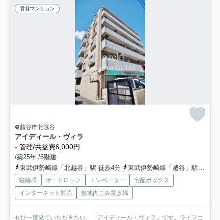
賃貸マンション
越谷市北越谷
アイディール・ヴィラ
-
管理/共益費6,000円
/築25年 /6階建
東武伊勢崎線「北越谷」駅 徒歩4分
東武伊勢崎線「越谷」駅 徒歩19分
駐輪場
オートロック
エレベーター
宅配ボックス
インターネット対応
敷地内ごみ置き場
ぜひ一度見ていただきたい、「アイディール・ヴィラ」です。ライフコ