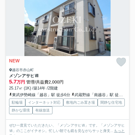
NEW
越谷市赤山町
メゾンアサヒⅦ
5.7
万円
管理/共益費2,000円
25.17㎡ (1K) /築14年 /2階建
東武伊勢崎線「越谷」駅 徒歩6分
武蔵野線「南越谷」駅 徒歩22分
駐輪場
インターネット対応
敷地内ごみ置き場
閑静な住宅地
静かな環境
有線放送
ぜひ一度見ていただきたい、「メゾンアサヒⅦ」です。「メゾンアサヒ
Ⅶ」のここがイチオシ。忙しい朝でも鏡を見ながらサッと身支...
もっと