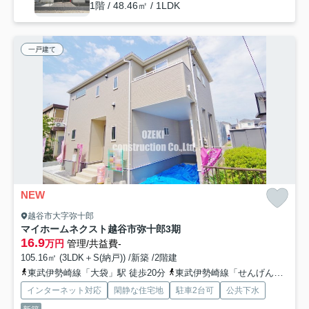
1階 / 48.46㎡ / 1LDK
一戸建て
NEW
越谷市大字弥十郎
マイホームネクスト越谷市弥十郎3期
16.9
万円
管理/共益費-
105.16㎡ (3LDK＋S(納戸)) /新築 /2階建
東武伊勢崎線「大袋」駅 徒歩20分
東武伊勢崎線「せんげん台」駅 徒歩31分
インターネット対応
閑静な住宅地
駐車2台可
公共下水