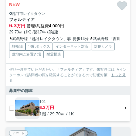
NEW
越谷市レイクタウン
フォルティア
6.3
万円
管理/共益費4,000円
29.70㎡ (1K) /築17年 /2階建
武蔵野線「越谷レイクタウン」駅 徒歩14分
武蔵野線「吉川」駅 徒歩41分
駐輪場
宅配ボックス
インターネット対応
防犯カメラ
敷地内ごみ置き場
耐震構造
ぜひ一度見ていただきたい、「フォルティア」です。来客時にはTVイン
ターホンで訪問者の顔を確認することができるので防犯対策...
もっと見
る
募集中の部屋
101
6.3万円
1階 / 29.70㎡ / 1K
アパート