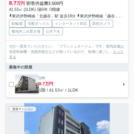
8.7
万円
管理/共益費3,500円
41.53㎡ (1LDK) /築5年 /3階建
東武伊勢崎線「北越谷」駅 徒歩18分
東武伊勢崎線「越谷」駅 徒歩23分
駐輪場
宅配ボックス
インターネット対応
防犯カメラ
敷地内ごみ置き場
公共下水
ぜひ一度見ていただきたい、「ブランシュネージュ」です。室内設備は
浴室乾燥機・洗面所独立などが揃っているので、快適に過ごし...
もっと
見る
募集中の部屋
105
8.7万円
1階 / 41.53㎡ / 1LDK
賃貸マンション