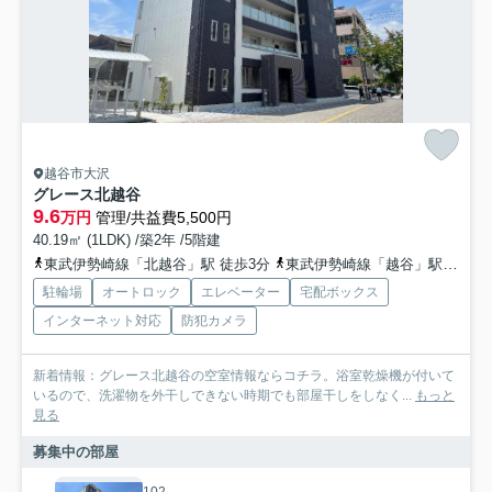
越谷市大沢
グレース北越谷
9.6
万円
管理/共益費5,500円
40.19㎡ (1LDK) /築2年 /5階建
東武伊勢崎線「北越谷」駅 徒歩3分
東武伊勢崎線「越谷」駅 徒歩23分
駐輪場
オートロック
エレベーター
宅配ボックス
インターネット対応
防犯カメラ
新着情報：グレース北越谷の空室情報ならコチラ。浴室乾燥機が付いて
いるので、洗濯物を外干しできない時期でも部屋干しをしなく...
もっと
見る
募集中の部屋