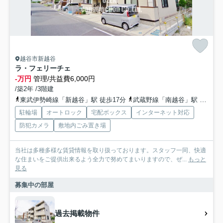
越谷市新越谷
ラ・フェリーチェ
-万円
管理/共益費6,000円
/築2年 /3階建
東武伊勢崎線「新越谷」駅 徒歩17分
武蔵野線「南越谷」駅 徒歩17分
駐輪場
オートロック
宅配ボックス
インターネット対応
防犯カメラ
敷地内ごみ置き場
当社は多種多様な賃貸情報を取り扱っております。スタッフ一同、快適
な住まいをご提供出来るよう全力で努めてまいりますので、ぜ...
もっと
見る
募集中の部屋
過去掲載物件