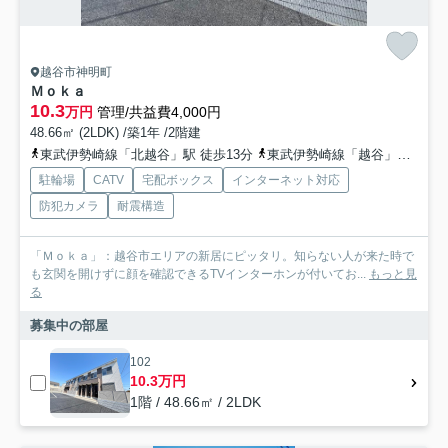
越谷市神明町
Ｍｏｋａ
10.3
万円
管理/共益費4,000円
48.66㎡ (2LDK) /築1年 /2階建
東武伊勢崎線「北越谷」駅 徒歩13分
東武伊勢崎線「越谷」駅 徒歩28分
駐輪場
CATV
宅配ボックス
インターネット対応
防犯カメラ
耐震構造
「Ｍｏｋａ」：越谷市エリアの新居にピッタリ。知らない人が来た時で
も玄関を開けずに顔を確認できるTVインターホンが付いてお...
もっと見
る
募集中の部屋
102
10.3万円
1階 / 48.66㎡ / 2LDK