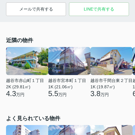
メールで共有する
LINEで共有する
近隣の物件
越谷市赤山町１丁目
越谷市宮本町１丁目
越谷市千間台東２丁目
2K (29.81㎡)
1K (21.06㎡)
1
1K (19.87㎡)
4.3
5.5
3.8
万円
万円
万円
よく見られている物件