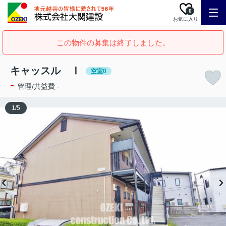
0
お気に入り
この物件の募集は終了しました。
キャッスル Ⅰ
空室0
-
管理/共益費 -
1
/
5