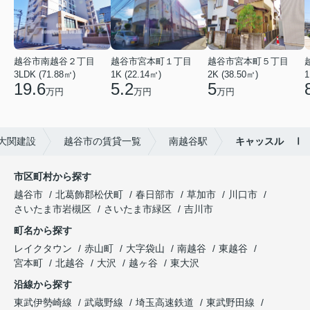
越谷市南越谷２丁目
越谷市宮本町１丁目
越谷市宮本町５丁目
3LDK (71.88㎡)
1K (22.14㎡)
2K (38.50㎡)
1
19.6
5.2
5
万円
万円
万円
大関建設
越谷市の賃貸一覧
南越谷駅
キャッスル Ⅰ
市区町村から探す
越谷市
北葛飾郡松伏町
春日部市
草加市
川口市
さいたま市岩槻区
さいたま市緑区
吉川市
町名から探す
レイクタウン
赤山町
大字袋山
南越谷
東越谷
宮本町
北越谷
大沢
越ヶ谷
東大沢
沿線から探す
東武伊勢崎線
武蔵野線
埼玉高速鉄道
東武野田線