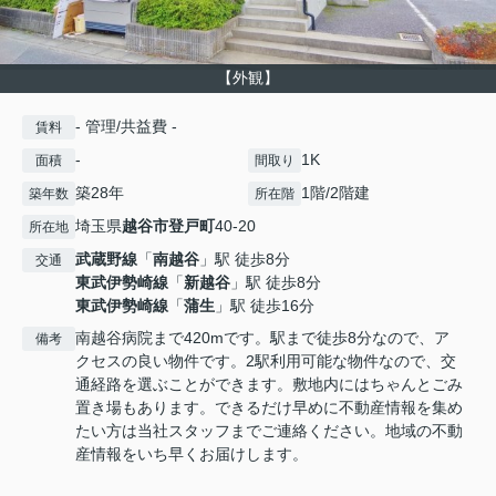
【外観】
- 管理/共益費 -
賃料
-
1K
面積
間取り
築28年
1階/2階建
築年数
所在階
埼玉県
越谷市
登戸町
40-20
所在地
武蔵野線
「
南越谷
」駅 徒歩8分
交通
東武伊勢崎線
「
新越谷
」駅 徒歩8分
東武伊勢崎線
「
蒲生
」駅 徒歩16分
南越谷病院まで420mです。駅まで徒歩8分なので、ア
備考
クセスの良い物件です。2駅利用可能な物件なので、交
通経路を選ぶことができます。敷地内にはちゃんとごみ
置き場もあります。できるだけ早めに不動産情報を集め
たい方は当社スタッフまでご連絡ください。地域の不動
産情報をいち早くお届けします。