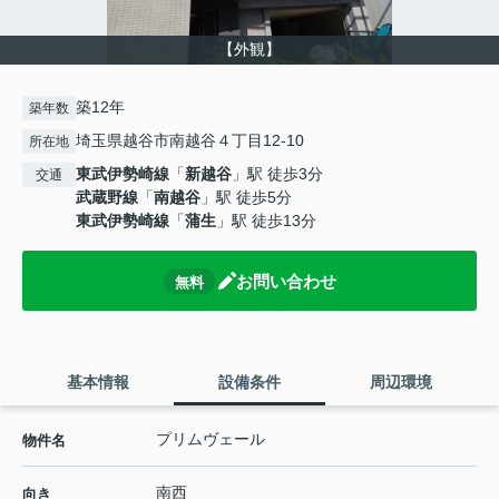
【外観】
築12年
築年数
埼玉県越谷市南越谷４丁目12-10
所在地
東武伊勢崎線
「
新越谷
」駅 徒歩3分
交通
武蔵野線
「
南越谷
」駅 徒歩5分
東武伊勢崎線
「
蒲生
」駅 徒歩13分
お問い合わせ
無料
基本情報
設備条件
周辺環境
プリムヴェール
物件名
南西
向き