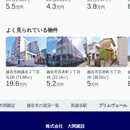
5.5
4.3
3.8
万円
万円
万円
よく見られている物件
越谷市南越谷２丁目
越谷市宮本町１丁目
越谷市宮本町５丁目
3LDK (71.88㎡)
1K (22.14㎡)
2K (38.50㎡)
1
19.6
5.2
5
万円
万円
万円
大関建設
越谷市の賃貸一覧
新越谷駅
プリムヴェール
株式会社 大関建設