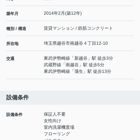
2014年2月(築12年)
築年月
賃貸マンション / 鉄筋コンクリート
種別 / 構造
埼玉県
越谷市
南越谷
４丁目12-10
所在地
東武伊勢崎線
「
新越谷
」駅 徒歩3分
交通
武蔵野線
「
南越谷
」駅 徒歩5分
東武伊勢崎線
「
蒲生
」駅 徒歩13分
設備条件
保証人不要
設備条件
女性向け
室内洗濯機置場
フローリング