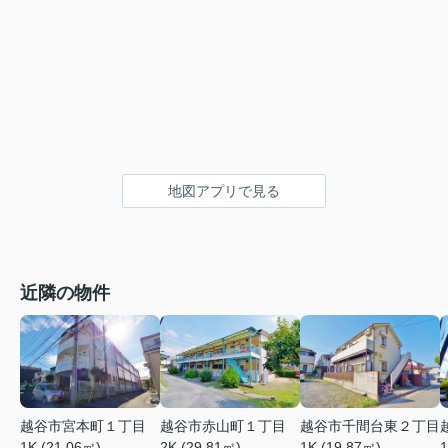
地図アプリで見る
近隣の物件
越谷市宮本町１丁目
越谷市赤山町１丁目
越谷市千間台東２丁目
1K (21.06㎡)
2K (29.81㎡)
1
1K (19.87㎡)