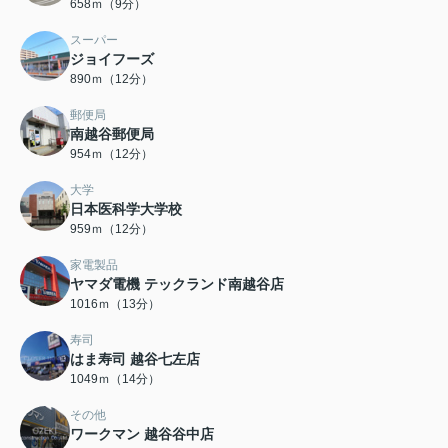
658ｍ（9分）
スーパー
ジョイフーズ
890ｍ（12分）
郵便局
南越谷郵便局
954ｍ（12分）
大学
日本医科学大学校
959ｍ（12分）
家電製品
ヤマダ電機 テックランド南越谷店
1016ｍ（13分）
寿司
はま寿司 越谷七左店
1049ｍ（14分）
その他
ワークマン 越谷谷中店