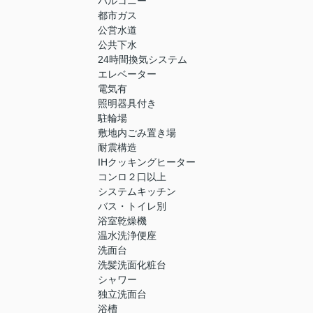
バルコニー
都市ガス
公営水道
公共下水
24時間換気システム
エレベーター
電気有
照明器具付き
駐輪場
敷地内ごみ置き場
耐震構造
IHクッキングヒーター
コンロ２口以上
システムキッチン
バス・トイレ別
浴室乾燥機
温水洗浄便座
洗面台
洗髪洗面化粧台
シャワー
独立洗面台
浴槽