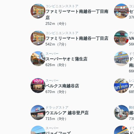
コンビニエンスストア
コ
ファミリーマート南越谷一丁目南
セ
店
3
252ｍ（4分）
コンビニエンスストア
デ
ファミリーマート南越谷一丁目店
V
542ｍ（7分）
5
スーパー
ド
スーパーヤオミ蒲生店
ド
626ｍ（8分）
南
6
スーパー
レ
ベルクス南越谷店
ア
670ｍ（9分）
6
ドラッグストア
郵
ウエルシア 越谷登戸店
越
715ｍ（9分）
7
スーパー
ド
ジョイフーズ
ド