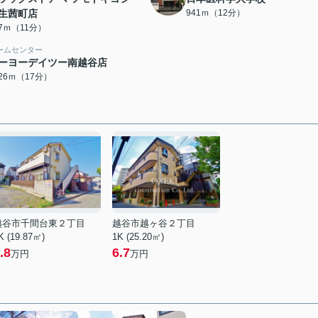
生茜町店
941ｍ（12分）
27ｍ（11分）
ームセンター
ーヨーデイツー南越谷店
326ｍ（17分）
越谷市千間台東２丁目
越谷市越ヶ谷２丁目
K (19.87㎡)
1K (25.20㎡)
.8
6.7
万円
万円