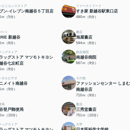
ンビニエンスストア
ファーストフード
ブン-イレブン南越谷５丁目店
すき家 新越谷駅東口店
76ｍ（5分）
480ｍ（6分）
パート
書店
ARIE 新越谷
旭屋書店
66ｍ（8分）
594ｍ（8分）
ラッグストア
総合病院
ラッグストア マツモトキヨシ
南越谷病院
越谷七左町店
667ｍ（9分）
66ｍ（9分）
ンタルビデオ
その他
ニメイト南越谷
ファッションセンター しま
85ｍ（9分）
南越谷店
710ｍ（9分）
便局
書店
谷登戸郵便局
三秀堂書店
30ｍ（10分）
751ｍ（10分）
ラッグストア
大学
ラッグストア マツモトキヨシ
日本医科学大学校