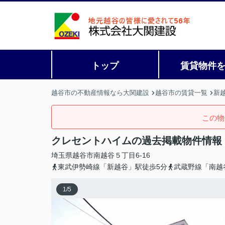
トップ
賃貸物件
越谷市の不動産情報なら大関建設
越谷市の賃貸一覧
新
この物
クレセントハイムの過去掲載物件情報
埼玉県
越谷市
南越谷
５丁目6-16
東武伊勢崎線「新越谷」駅徒歩5分
武蔵野線「南越
1
/
5