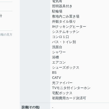
電気有
照明器具付き
駐輪場
分
敷地内ごみ置き場
外観タイル張り
IHクッキングヒーター
システムキッチン
情報の見方
コンロ１口
バス・トイレ別
洗面台
シャワー
浴槽
エアコン
シューズボックス
BS
CATV
光ファイバー
TVモニタ付インターホン
宅配ボックス
初期費用カード決済可
設備(その他)
-