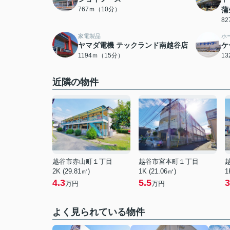
767ｍ（10分）
蒲
8
家電製品
ホ
ヤマダ電機 テックランド南越谷店
ケ
1194ｍ（15分）
1
近隣の物件
越谷市赤山町１丁目
越谷市宮本町１丁目
2K (29.81㎡)
1K (21.06㎡)
1
4.3
5.5
3
万円
万円
よく見られている物件