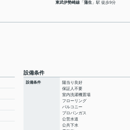
東武伊勢崎線
「
蒲生
」駅 徒歩9分
設備条件
設備条件
陽当り良好
保証人不要
室内洗濯機置場
フローリング
バルコニー
プロパンガス
公営水道
公共下水