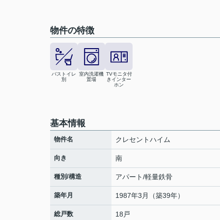
物件の特徴
バストイレ
室内洗濯機
TVモニタ付
別
置場
きインター
ホン
基本情報
物件名
クレセントハイム
向き
南
種別/構造
アパート/軽量鉄骨
築年月
1987年3月（築39年）
総戸数
18戸