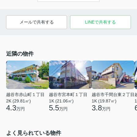
メールで共有する
LINEで共有する
近隣の物件
越谷市赤山町１丁目
越谷市宮本町１丁目
越谷市千間台東２丁目
2K (29.81㎡)
1K (21.06㎡)
1
1K (19.87㎡)
4.3
5.5
3.8
万円
万円
万円
よく見られている物件