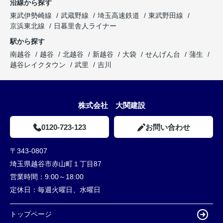
沿線から探す
東武伊勢崎線
武蔵野線
埼玉高速鉄道
東武野田線
京浜東北線
日暮里舎人ライナー
駅から探す
南越谷
越谷
北越谷
新越谷
大袋
せんげん台
蒲生
越谷レイクタウン
武里
吉川
株式会社 大関建設
0120-723-123
お問い合わせ
〒343-0807
埼玉県越谷市赤山町１丁目87
営業時間：
9:00～18:00
定休日：
毎週火曜日、水曜日
トップページ