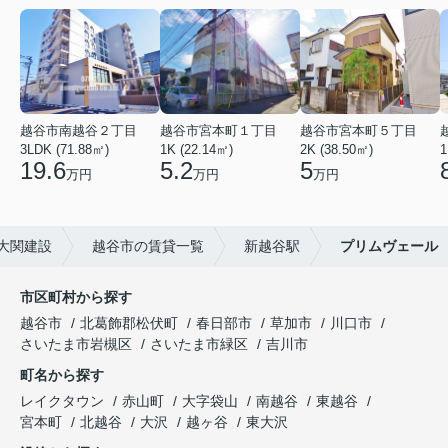
越谷市南越谷２丁目
越谷市宮本町１丁目
越谷市宮本町５丁目
3LDK (71.88㎡)
1K (22.14㎡)
2K (38.50㎡)
1
19.6
5.2
5
万円
万円
万円
大関建設
越谷市の賃貸一覧
新越谷駅
プリムヴェール
市区町村から探す
越谷市
北葛飾郡松伏町
春日部市
草加市
川口市
さいたま市岩槻区
さいたま市緑区
吉川市
町名から探す
レイクタウン
赤山町
大字袋山
南越谷
東越谷
宮本町
北越谷
大沢
越ヶ谷
東大沢