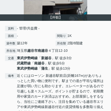
【外観】
- 管理/共益費 -
賃料
-
1K
面積
間取り
築12年
2階/8階建
築年数
所在階
埼玉県
越谷市
南越谷
４丁目12-10
所在地
東武伊勢崎線
「
新越谷
」駅 徒歩3分
交通
武蔵野線
「
南越谷
」駅 徒歩5分
東武伊勢崎線
「
蒲生
」駅 徒歩13分
近くにはローソン 新越谷駅前店(距離167m)がありちょ
備考
っとした買い物に便利です。駅までの道が平坦な場所は
足腰が弱い方にも助かります。エレベーターがあるので
引越しも楽々スムーズ。ポイントが貯まるので、初期費
用や家賃のカード決済はおすすめ。お部屋探しをするな
ら、当社にご連絡下さい。注目を集めている越谷市エリ
アや東武伊勢崎線新越谷付近の賃貸情報を多数取り揃え