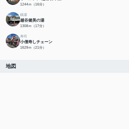
1244ｍ（16分）
銭湯
越谷健美の湯
1308ｍ（17分）
寿司
小僧寿しチェーン
1629ｍ（21分）
地図