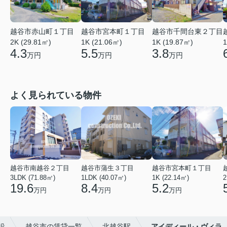
越谷市赤山町１丁目
越谷市宮本町１丁目
越谷市千間台東２丁目
2K (29.81㎡)
1K (21.06㎡)
1
1K (19.87㎡)
4.3
5.5
3.8
万円
万円
万円
よく見られている物件
越谷市南越谷２丁目
越谷市蒲生３丁目
越谷市宮本町１丁目
3LDK (71.88㎡)
1LDK (40.07㎡)
1K (22.14㎡)
2
19.6
8.4
5.2
万円
万円
万円
設
越谷市の賃貸一覧
北越谷駅
アイディール・ヴィラ