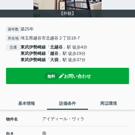
【外観】
築25年
築年数
埼玉県越谷市北越谷２丁目18-7
所在地
東武伊勢崎線
「
北越谷
」駅 徒歩4分
交通
東武伊勢崎線
「
越谷
」駅 徒歩19分
東武伊勢崎線
「
大袋
」駅 徒歩37分
お問い合わせ
無料
基本情報
設備条件
周辺環境
アイディール・ヴィラ
物件名
南
向き