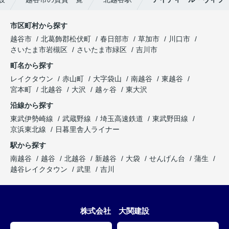
市区町村から探す
越谷市
北葛飾郡松伏町
春日部市
草加市
川口市
さいたま市岩槻区
さいたま市緑区
吉川市
町名から探す
レイクタウン
赤山町
大字袋山
南越谷
東越谷
宮本町
北越谷
大沢
越ヶ谷
東大沢
沿線から探す
東武伊勢崎線
武蔵野線
埼玉高速鉄道
東武野田線
京浜東北線
日暮里舎人ライナー
駅から探す
南越谷
越谷
北越谷
新越谷
大袋
せんげん台
蒲生
越谷レイクタウン
武里
吉川
株式会社 大関建設