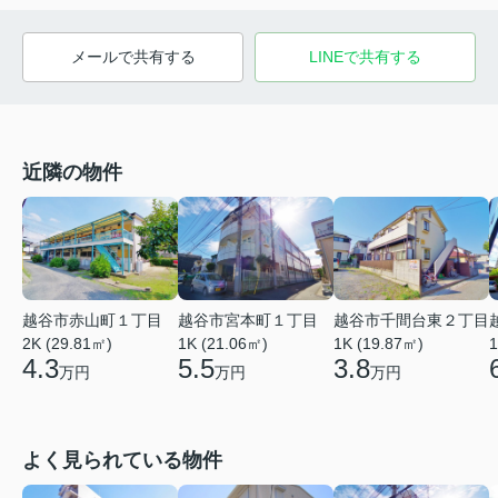
メールで共有する
LINEで共有する
近隣の物件
越谷市赤山町１丁目
越谷市宮本町１丁目
越谷市千間台東２丁目
2K (29.81㎡)
1K (21.06㎡)
1
1K (19.87㎡)
4.3
5.5
3.8
万円
万円
万円
よく見られている物件