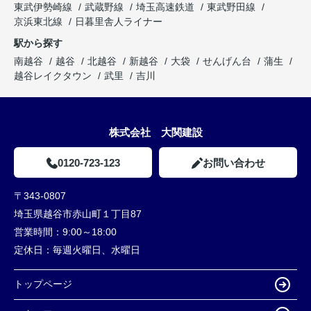
東武伊勢崎線
武蔵野線
埼玉高速鉄道
東武野田線
京浜東北線
日暮里舎人ライナー
駅から探す
南越谷
越谷
北越谷
新越谷
大袋
せんげん台
蒲生
越谷レイクタウン
武里
吉川
株式会社 大関建設
0120-723-123
お問い合わせ
〒343-0807
埼玉県越谷市赤山町１丁目87
営業時間：
9:00～18:00
定休日：
毎週火曜日、水曜日
トップページ