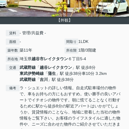
【外観】
- 管理/共益費 -
賃料
-
1LDK
面積
間取り
築11年
1階/3階建
築年数
所在階
埼玉県
越谷市
レイクタウン
６丁目5-4
所在地
武蔵野線
「
越谷レイクタウン
」駅 徒歩8分
交通
東武伊勢崎線
「
蒲生
」駅 徒歩38分車10分 3.2km
武蔵野線
「
吉川
」駅 徒歩38分
ラ・シュエットの詳しい情報。自走式駐車場付の物件
備考
で、車をお持ちの方にもおすすめ。使い勝手の良いアパ
ートでイチオシの物件です。朝に慌てることなく行動す
るために駅から徒歩8分の駅近アパートはいかがでしょ
うか。賃貸情報のことなら、地域に密着した当社の物件
情報をご覧下さい。お客様のライフスタイルに適した物
件や、ニーズに合わせた物件のご紹介させていただきま