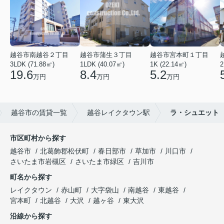
越谷市南越谷２丁目
越谷市蒲生３丁目
越谷市宮本町１丁目
3LDK (71.88㎡)
1LDK (40.07㎡)
1K (22.14㎡)
2
19.6
8.4
5.2
万円
万円
万円
越谷市の賃貸一覧
越谷レイクタウン駅
ラ・シュエット
市区町村から探す
越谷市
北葛飾郡松伏町
春日部市
草加市
川口市
さいたま市岩槻区
さいたま市緑区
吉川市
町名から探す
レイクタウン
赤山町
大字袋山
南越谷
東越谷
宮本町
北越谷
大沢
越ヶ谷
東大沢
沿線から探す