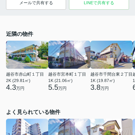
メールで共有する
LINEで共有する
近隣の物件
越谷市赤山町１丁目
越谷市宮本町１丁目
越谷市千間台東２丁目
2K (29.81㎡)
1K (21.06㎡)
1
1K (19.87㎡)
4.3
5.5
3.8
万円
万円
万円
よく見られている物件