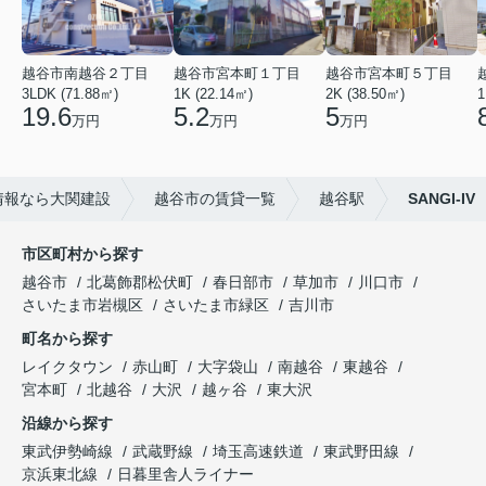
越谷市南越谷２丁目
越谷市宮本町１丁目
越谷市宮本町５丁目
3LDK (71.88㎡)
1K (22.14㎡)
2K (38.50㎡)
1
19.6
5.2
5
万円
万円
万円
情報なら大関建設
越谷市の賃貸一覧
越谷駅
SANGI-IV
市区町村から探す
越谷市
北葛飾郡松伏町
春日部市
草加市
川口市
さいたま市岩槻区
さいたま市緑区
吉川市
町名から探す
レイクタウン
赤山町
大字袋山
南越谷
東越谷
宮本町
北越谷
大沢
越ヶ谷
東大沢
沿線から探す
東武伊勢崎線
武蔵野線
埼玉高速鉄道
東武野田線
京浜東北線
日暮里舎人ライナー