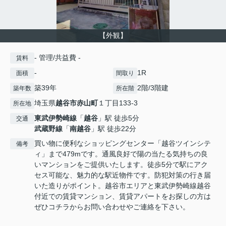
【外観】
- 管理/共益費 -
賃料
-
1R
面積
間取り
築39年
2階/3階建
築年数
所在階
埼玉県
越谷市
赤山町
１丁目133-3
所在地
東武伊勢崎線
「
越谷
」駅 徒歩5分
交通
武蔵野線
「
南越谷
」駅 徒歩22分
買い物に便利なショッピングセンター「越谷ツインシテ
備考
ィ」まで479mです。通風良好で陽の当たる気持ちの良
いマンションをご提供いたします。徒歩5分で駅にアク
セス可能な、魅力的な駅近物件です。防犯対策の行き届
いた造りがポイント。越谷市エリアと東武伊勢崎線越谷
付近での賃貸マンション、賃貸アパートをお探しの方は
ぜひコチラからお問い合わせやご連絡を下さい。