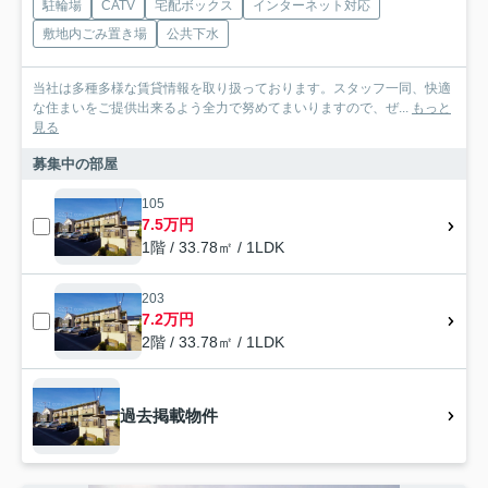
駐輪場
CATV
宅配ボックス
インターネット対応
敷地内ごみ置き場
公共下水
当社は多種多様な賃貸情報を取り扱っております。スタッフ一同、快適
な住まいをご提供出来るよう全力で努めてまいりますので、ぜ...
もっと
見る
募集中の部屋
105
7.5万円
1階 / 33.78㎡ / 1LDK
203
7.2万円
2階 / 33.78㎡ / 1LDK
過去掲載物件