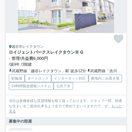
越谷市レイクタウン
ロイジェントパークスレイクタウンⅢ G
-
管理/共益費6,000円
/築9年 /3階建
武蔵野線「越谷レイクタウン」駅 徒歩12分
武蔵野線「吉川」駅 徒歩41分
駐輪場
オートロック
インターネット対応
敷地内ごみ置き場
24時間緊急通報システム
公共下水
当社は多種多様な賃貸情報を取り扱っております。スタッフ一同、快適
な住まいをご提供出来るよう全力で努めてまいりますので、ぜ...
もっと
見る
募集中の部屋