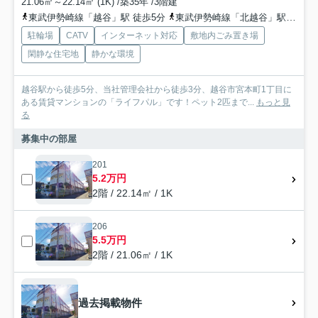
21.06㎡～22.14㎡ (1K) /築35年 /3階建
東武伊勢崎線「越谷」駅 徒歩5分
東武伊勢崎線「北越谷」駅 徒歩20分
駐輪場
CATV
インターネット対応
敷地内ごみ置き場
閑静な住宅地
静かな環境
越谷駅から徒歩5分、当社管理会社から徒歩3分、越谷市宮本町1丁目に
ある賃貸マンションの「ライフパル」です！ペット2匹まで...
もっと見
る
募集中の部屋
201
5.2万円
2階 / 22.14㎡ / 1K
206
5.5万円
2階 / 21.06㎡ / 1K
過去掲載物件