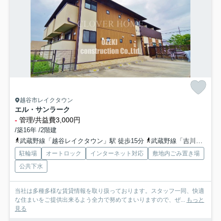
越谷市レイクタウン
エル・サンラーク
-
管理/共益費3,000円
/築16年 /2階建
武蔵野線「越谷レイクタウン」駅 徒歩15分
武蔵野線「吉川」駅 徒歩40分車8分 3.1km
駐輪場
オートロック
インターネット対応
敷地内ごみ置き場
公共下水
当社は多種多様な賃貸情報を取り扱っております。スタッフ一同、快適
な住まいをご提供出来るよう全力で努めてまいりますので、ぜ...
もっと
見る