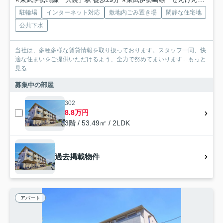
駐輪場
インターネット対応
敷地内ごみ置き場
閑静な住宅地
公共下水
当社は、多種多様な賃貸情報を取り扱っております。スタッフ一同、快
適な住まいをご提供いただけるよう、全力で努めてまいります...
もっと
見る
募集中の部屋
302
8.8万円
3階 / 53.49㎡ / 2LDK
過去掲載物件
アパート