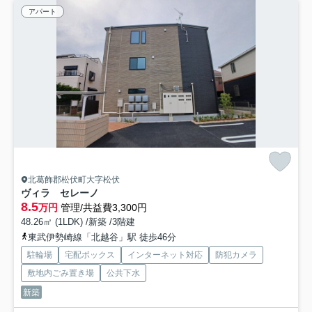
アパート
北葛飾郡松伏町大字松伏
ヴィラ セレーノ
8.5
万円
管理/共益費3,300円
48.26㎡ (1LDK) /新築 /3階建
東武伊勢崎線「北越谷」駅 徒歩46分
駐輪場
宅配ボックス
インターネット対応
防犯カメラ
敷地内ごみ置き場
公共下水
新築