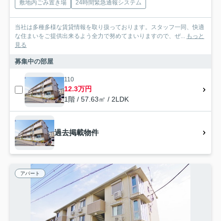
敷地内ごみ置き場
24時間緊急通報システム
当社は多種多様な賃貸情報を取り扱っております。スタッフ一同、快適
な住まいをご提供出来るよう全力で努めてまいりますので、ぜ...
もっと
見る
募集中の部屋
110
12.3万円
1階 / 57.63㎡ / 2LDK
過去掲載物件
アパート