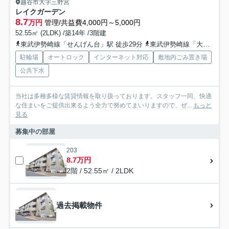
越谷市大字三野宮
レイクガーデン
8.7
万円
管理/共益費4,000円～5,000円
52.55㎡ (2LDK) /築14年 /3階建
東武伊勢崎線「せんげん台」駅 徒歩29分
東武伊勢崎線「大袋」駅 徒歩24分
駐輪場
オートロック
インターネット対応
敷地内ごみ置き場
公共下水
当社は多種多様な賃貸情報を取り扱っております。スタッフ一同、快適
な住まいをご提供出来るよう全力で努めてまいりますので、ぜ...
もっと
見る
募集中の部屋
203
8.7万円
2階 / 52.55㎡ / 2LDK
過去掲載物件