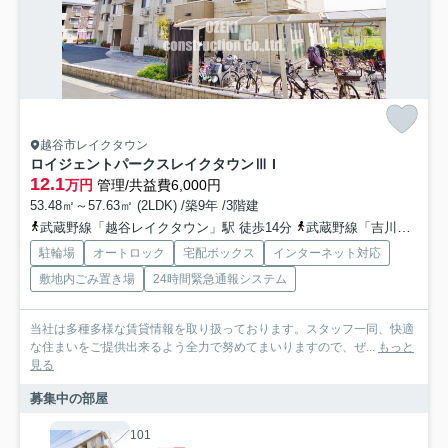
越谷市レイクタウン
ロイジェントパークスレイクタウンⅢ I
12.1
万円
管理/共益費6,000円
53.48㎡～57.63㎡ (2LDK) /築9年 /3階建
武蔵野線「越谷レイクタウン」駅 徒歩14分
武蔵野線「吉川」駅 徒歩37分
駐輪場
オートロック
宅配ボックス
インターネット対応
敷地内ごみ置き場
24時間緊急通報システム
当社は多種多様な賃貸情報を取り扱っております。スタッフ一同、快適
な住まいをご提供出来るよう全力で努めてまいりますので、ぜ...
もっと
見る
募集中の部屋
101