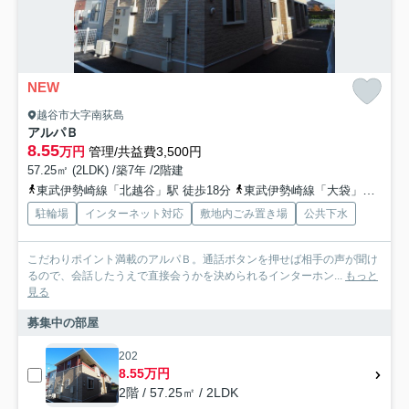
NEW
越谷市大字南荻島
アルパＢ
8.55
万円
管理/共益費3,500円
57.25㎡ (2LDK) /築7年 /2階建
東武伊勢崎線「北越谷」駅 徒歩18分
東武伊勢崎線「大袋」駅 徒歩27分
駐輪場
インターネット対応
敷地内ごみ置き場
公共下水
こだわりポイント満載のアルパＢ。通話ボタンを押せば相手の声が聞け
るので、会話したうえで直接会うかを決められるインターホン...
もっと
見る
募集中の部屋
202
8.55万円
2階 / 57.25㎡ / 2LDK