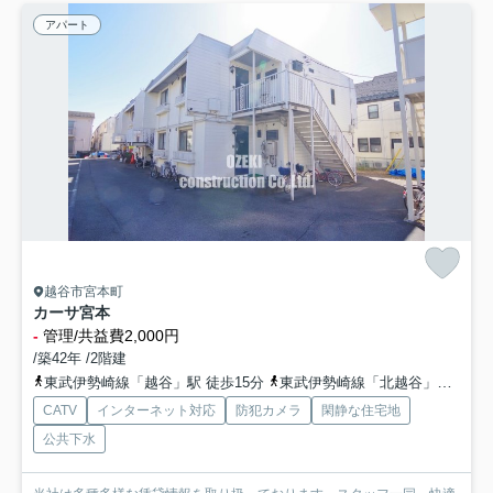
アパート
越谷市宮本町
カーサ宮本
-
管理/共益費2,000円
/築42年 /2階建
東武伊勢崎線「越谷」駅 徒歩15分
東武伊勢崎線「北越谷」駅 徒歩26分
CATV
インターネット対応
防犯カメラ
閑静な住宅地
公共下水