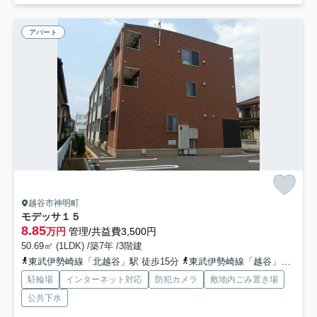
アパート
越谷市神明町
モデッサ１５
8.85
万円
管理/共益費3,500円
50.69㎡ (1LDK) /築7年 /3階建
東武伊勢崎線「北越谷」駅 徒歩15分
東武伊勢崎線「越谷」駅 徒歩25分
駐輪場
インターネット対応
防犯カメラ
敷地内ごみ置き場
公共下水