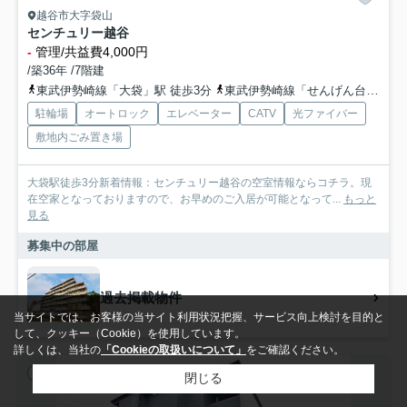
越谷市大字袋山
センチュリー越谷
-
管理/共益費4,000円
/築36年 /7階建
東武伊勢崎線「大袋」駅 徒歩3分
東武伊勢崎線「せんげん台」駅 徒歩22分
駐輪場
オートロック
エレベーター
CATV
光ファイバー
敷地内ごみ置き場
大袋駅徒歩3分新着情報：センチュリー越谷の空室情報ならコチラ。現
在空家となっておりますので、お早めのご入居が可能となって...
もっと
見る
募集中の部屋
過去掲載物件
当サイトでは、お客様の当サイト利用状況把握、サービス向上検討を目的と
して、クッキー（Cookie）を使用しています。
詳しくは、当社の
「Cookieの取扱いについて」
をご確認ください。
アパート
閉じる