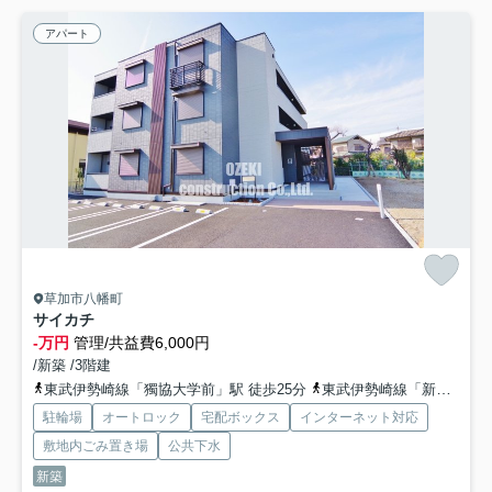
アパート
草加市八幡町
サイカチ
-万円
管理/共益費6,000円
/新築 /3階建
東武伊勢崎線「獨協大学前」駅 徒歩25分
東武伊勢崎線「新田」駅 徒歩29分
駐輪場
オートロック
宅配ボックス
インターネット対応
敷地内ごみ置き場
公共下水
新築