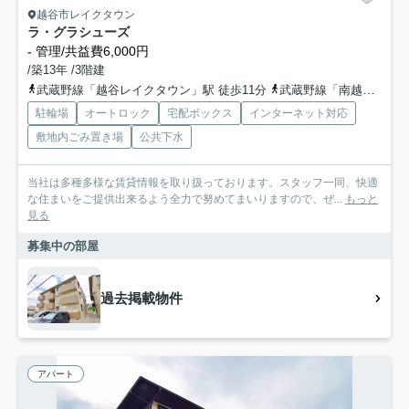
越谷市レイクタウン
ラ・グラシューズ
-
管理/共益費6,000円
/築13年 /3階建
武蔵野線「越谷レイクタウン」駅 徒歩11分
武蔵野線「南越谷」駅 徒歩39分
駐輪場
オートロック
宅配ボックス
インターネット対応
敷地内ごみ置き場
公共下水
当社は多種多様な賃貸情報を取り扱っております。スタッフ一同、快適
な住まいをご提供出来るよう全力で努めてまいりますので、ぜ...
もっと
見る
募集中の部屋
過去掲載物件
アパート