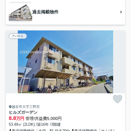
過去掲載物件
アパート
越谷市大字三野宮
ヒルズガーデン
8.8
万円
管理/共益費5,000円
53.49㎡ (2LDK) /築16年 /3階建
東武伊勢崎線「大袋」駅 徒歩29分
東武伊勢崎線「せんげん台」駅 徒歩29分