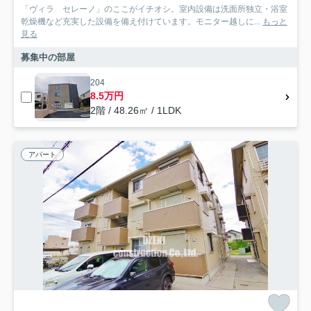
「ヴィラ セレーノ」のここがイチオシ。室内設備は洗面所独立・浴室
乾燥機など充実した設備を備え付けています。モニター越しに...
もっと
見る
募集中の部屋
204
8.5万円
2階 / 48.26㎡ / 1LDK
アパート