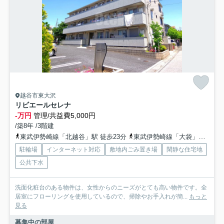
越谷市東大沢
リビエールセレナ
-万円
管理/共益費5,000円
/築8年 /3階建
東武伊勢崎線「北越谷」駅 徒歩23分
東武伊勢崎線「大袋」駅 徒歩31分
駐輪場
インターネット対応
敷地内ごみ置き場
閑静な住宅地
公共下水
洗面化粧台のある物件は、女性からのニーズがとても高い物件です。全
居室にフローリングを使用しているので、掃除やお手入れが簡...
もっと
見る
募集中の部屋