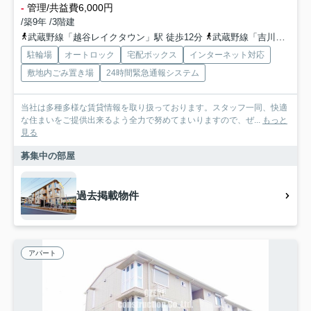
-
管理/共益費6,000円
/築9年 /3階建
武蔵野線「越谷レイクタウン」駅 徒歩12分
武蔵野線「吉川」駅 徒歩29分
駐輪場
オートロック
宅配ボックス
インターネット対応
敷地内ごみ置き場
24時間緊急通報システム
当社は多種多様な賃貸情報を取り扱っております。スタッフ一同、快適
な住まいをご提供出来るよう全力で努めてまいりますので、ぜ...
もっと
見る
募集中の部屋
過去掲載物件
アパート