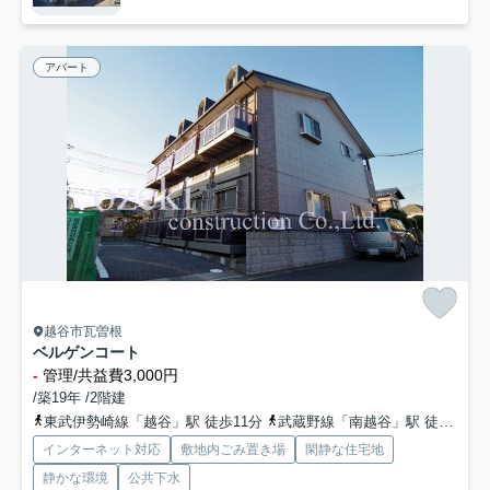
アパート
越谷市瓦曽根
ベルゲンコート
-
管理/共益費3,000円
/築19年 /2階建
東武伊勢崎線「越谷」駅 徒歩11分
武蔵野線「南越谷」駅 徒歩18分
インターネット対応
敷地内ごみ置き場
閑静な住宅地
静かな環境
公共下水