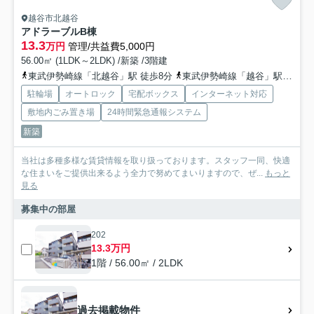
越谷市北越谷
アドラーブルB棟
13.3
万円
管理/共益費5,000円
56.00㎡ (1LDK～2LDK) /新築 /3階建
東武伊勢崎線「北越谷」駅 徒歩8分
東武伊勢崎線「越谷」駅 徒歩26分
駐輪場
オートロック
宅配ボックス
インターネット対応
敷地内ごみ置き場
24時間緊急通報システム
新築
当社は多種多様な賃貸情報を取り扱っております。スタッフ一同、快適
な住まいをご提供出来るよう全力で努めてまいりますので、ぜ...
もっと
見る
募集中の部屋
202
13.3万円
1階 / 56.00㎡ / 2LDK
過去掲載物件