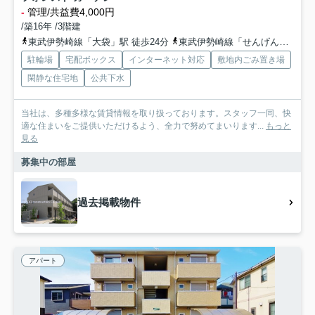
-
管理/共益費4,000円
/築16年 /3階建
東武伊勢崎線「大袋」駅 徒歩24分
東武伊勢崎線「せんげん台」駅 徒歩29分
駐輪場
宅配ボックス
インターネット対応
敷地内ごみ置き場
閑静な住宅地
公共下水
当社は、多種多様な賃貸情報を取り扱っております。スタッフ一同、快
適な住まいをご提供いただけるよう、全力で努めてまいります...
もっと
見る
募集中の部屋
過去掲載物件
アパート