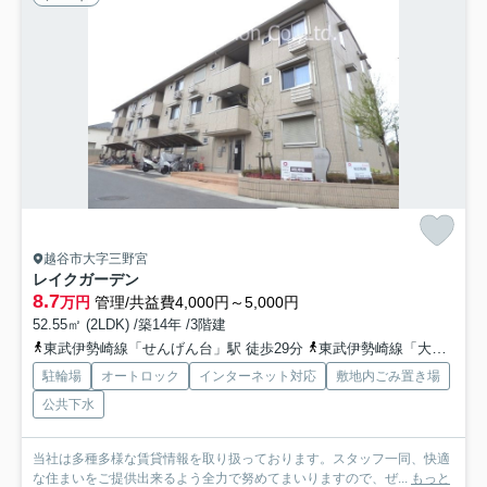
越谷市大字三野宮
レイクガーデン
8.7
万円
管理/共益費4,000円～5,000円
52.55㎡ (2LDK) /築14年 /3階建
東武伊勢崎線「せんげん台」駅 徒歩29分
東武伊勢崎線「大袋」駅 徒歩24分
駐輪場
オートロック
インターネット対応
敷地内ごみ置き場
公共下水
当社は多種多様な賃貸情報を取り扱っております。スタッフ一同、快適
な住まいをご提供出来るよう全力で努めてまいりますので、ぜ...
もっと