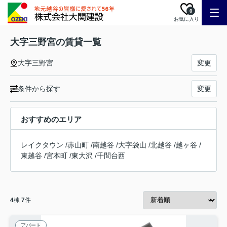
0
お気に入り
大字三野宮の賃貸一覧
大字三野宮
変更
条件から探す
変更
おすすめのエリア
レイクタウン
/
赤山町
/
南越谷
/
大字袋山
/
北越谷
/
越ヶ谷
/
東越谷
/
宮本町
/
東大沢
/
千間台西
4
棟
7
件
アパート