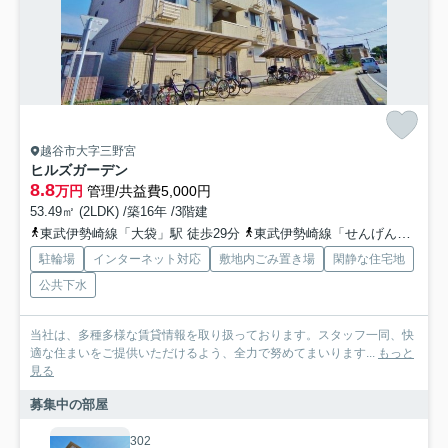
越谷市大字三野宮
ヒルズガーデン
8.8
万円
管理/共益費5,000円
53.49㎡ (2LDK) /築16年 /3階建
東武伊勢崎線「大袋」駅 徒歩29分
東武伊勢崎線「せんげん台」駅 徒歩29分
駐輪場
インターネット対応
敷地内ごみ置き場
閑静な住宅地
公共下水
当社は、多種多様な賃貸情報を取り扱っております。スタッフ一同、快
適な住まいをご提供いただけるよう、全力で努めてまいります...
もっと
見る
募集中の部屋
302