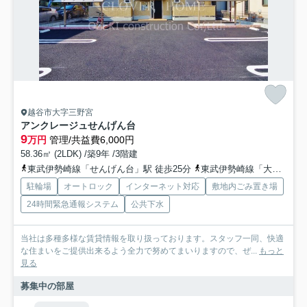
越谷市大字三野宮
アンクレージュせんげん台
9
万円
管理/共益費6,000円
58.36㎡ (2LDK) /築9年 /3階建
東武伊勢崎線「せんげん台」駅 徒歩25分
東武伊勢崎線「大袋」駅 徒歩23分
駐輪場
オートロック
インターネット対応
敷地内ごみ置き場
24時間緊急通報システム
公共下水
当社は多種多様な賃貸情報を取り扱っております。スタッフ一同、快適
な住まいをご提供出来るよう全力で努めてまいりますので、ぜ...
もっと
見る
募集中の部屋