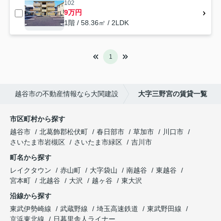
102
9万円
1階 / 58.36㎡ / 2LDK
1
越谷市の不動産情報なら大関建設
大字三野宮の賃貸一覧
市区町村から探す
越谷市
北葛飾郡松伏町
春日部市
草加市
川口市
さいたま市岩槻区
さいたま市緑区
吉川市
町名から探す
レイクタウン
赤山町
大字袋山
南越谷
東越谷
宮本町
北越谷
大沢
越ヶ谷
東大沢
沿線から探す
東武伊勢崎線
武蔵野線
埼玉高速鉄道
東武野田線
京浜東北線
日暮里舎人ライナー