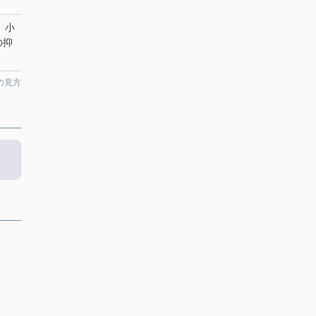
。小
の抑
の見方