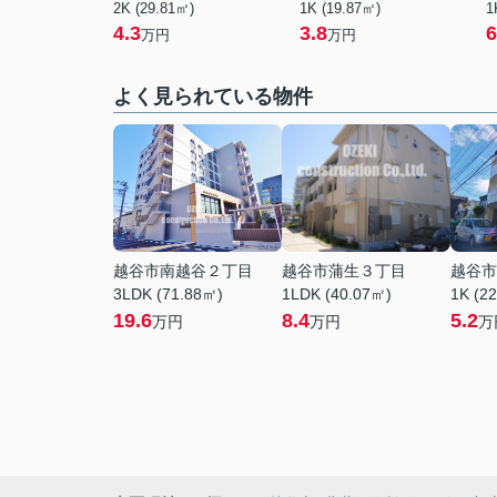
2K (29.81㎡)
1K (19.87㎡)
1
4.3
3.8
6
万円
万円
よく見られている物件
越谷市南越谷２丁目
越谷市蒲生３丁目
越谷市
3LDK (71.88㎡)
1LDK (40.07㎡)
1K (2
19.6
8.4
5.2
万円
万円
万