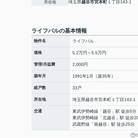
埼玉県
越谷市
宮本町
１丁目143-1
所在地
ライフパルの基本情報
物件名
ライフパル
価格
5.2万円～5.5万円
管理/共益費
2,000円
築年月
1991年1月（築35年）
総戸数
33戸
所在地
埼玉県
越谷市
宮本町
１丁目143-1
交通
東武伊勢崎線
「
越谷
」駅 徒歩5分
東武伊勢崎線
「
北越谷
」駅 徒歩2
武蔵野線
「
南越谷
」駅 徒歩25分