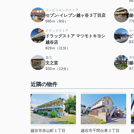
5
コンビニエンスストア
総
セブン-イレブン越ヶ谷３丁目店
越
695ｍ（9分）
7
ドラッグストア
ス
ドラッグストア マツモトキヨシ
ビ
越谷店
8
829ｍ（11分）
書店
市
文之堂
越
930ｍ（12分）
9
近隣の物件
越谷市赤山町１丁目
越谷市千間台東２丁目