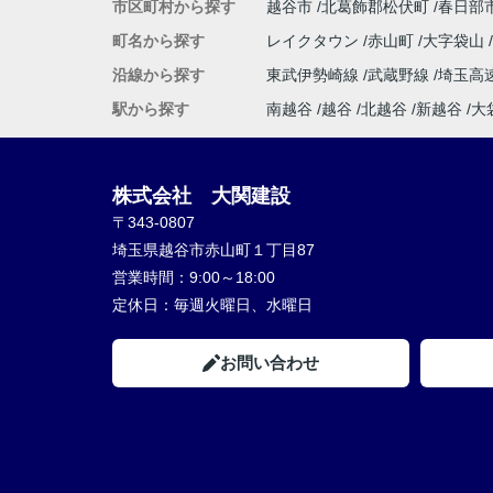
市区町村から探す
越谷市
北葛飾郡松伏町
春日部
町名から探す
レイクタウン
赤山町
大字袋山
沿線から探す
東武伊勢崎線
武蔵野線
埼玉高
駅から探す
南越谷
越谷
北越谷
新越谷
大
株式会社 大関建設
〒343-0807
埼玉県越谷市赤山町１丁目87
営業時間：
9:00～18:00
定休日：
毎週火曜日、水曜日
お問い合わせ