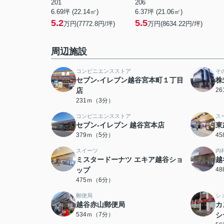
201
206
6.69坪 (22.14㎡)
6.37坪 (21.06㎡)
5.2
5.5
万円(7772.8円/坪)
万円(8634.22円/坪)
周辺施設
コンビニエンスストア
そ
セブン-イレブン越谷宮本町１丁目
株
店
2
231ｍ（3分）
コンビニエンスストア
ス
セブン‐イレブン 越谷宮本店
東
379ｍ（5分）
4
スイーツ
内
ミスタードーナツ エキア越谷ショ
越
ップ
4
475ｍ（6分）
郵便局
シ
越谷赤山郵便局
カ
534ｍ（7分）
シ