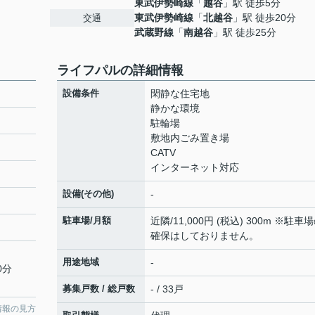
東武伊勢崎線
「
越谷
」駅 徒歩5分
東武伊勢崎線
「
北越谷
」駅 徒歩20分
交通
武蔵野線
「
南越谷
」駅 徒歩25分
ライフパルの詳細情報
設備条件
閑静な住宅地
静かな環境
駐輪場
敷地内ごみ置き場
CATV
インターネット対応
設備(その他)
-
駐車場/月額
近隣/11,000円 (税込) 300m ※駐車
確保はしておりません。
用途地域
-
0分
募集戸数 / 総戸数
- / 33戸
情報の見方