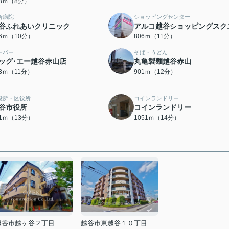
63ｍ（8分）
合病院
ショッピングセンター
谷ふれあいクリニック
アルコ越谷ショッピングスク
76ｍ（10分）
806ｍ（11分）
ーパー
そば・うどん
ッグ･エー越谷赤山店
丸亀製麺越谷赤山
33ｍ（11分）
901ｍ（12分）
役所・区役所
コインランドリー
谷市役所
コインランドリー
71ｍ（13分）
1051ｍ（14分）
越谷市越ヶ谷２丁目
越谷市東越谷１０丁目