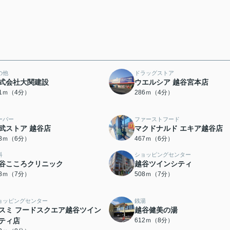
の他
ドラッグストア
式会社大関建設
ウエルシア 越谷宮本店
61ｍ（4分）
286ｍ（4分）
ーパー
ファーストフード
武ストア 越谷店
マクドナルド エキア越谷店
58ｍ（6分）
467ｍ（6分）
科
ショッピングセンター
谷こころクリニック
越谷ツインシティ
88ｍ（7分）
508ｍ（7分）
ョッピングセンター
銭湯
スミ フードスクエア越谷ツイン
越谷健美の湯
ティ店
612ｍ（8分）