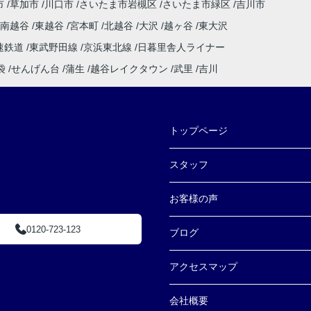
市
草加市
川口市
さいたま市岩槻区
さいたま市緑区
吉川市
南越谷
東越谷
宮本町
北越谷
大沢
越ヶ谷
東大沢
速鉄道
東武野田線
京浜東北線
日暮里舎人ライナー
袋
せんげん台
蒲生
越谷レイクタウン
武里
吉川
トップページ
スタッフ
お客様の声
0120-723-123
ブログ
アクセスマップ
会社概要