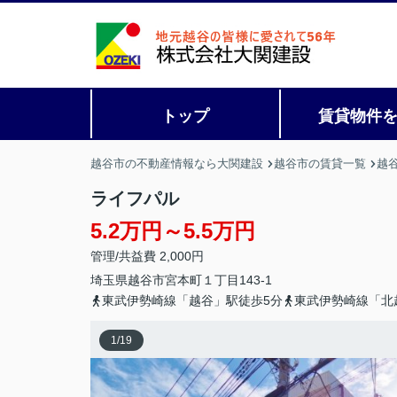
トップ
賃貸物件
越谷市の不動産情報なら大関建設
越谷市の賃貸一覧
越
ライフパル
5.2万円～5.5万円
管理/共益費 2,000円
埼玉県
越谷市
宮本町
１丁目143-1
東武伊勢崎線「越谷」駅徒歩5分
東武伊勢崎線「北
1
/
19