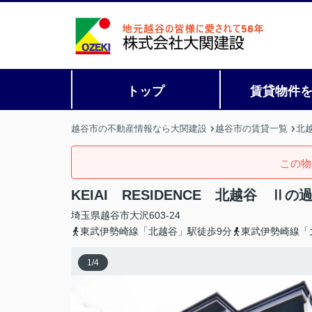
トップ
賃貸物件
越谷市の不動産情報なら大関建設
越谷市の賃貸一覧
北
この物
KEIAI RESIDENCE 北越谷 Ⅱ
埼玉県
越谷市
大沢
603-24
東武伊勢崎線「北越谷」駅徒歩9分
東武伊勢崎線「
1
/
4