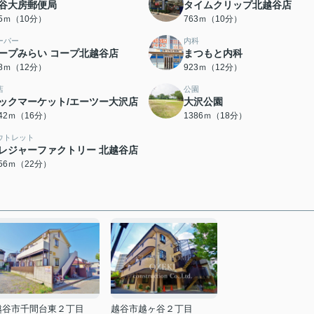
谷大房郵便局
タイムクリップ北越谷店
25ｍ（10分）
763ｍ（10分）
ーパー
内科
ープみらい コープ北越谷店
まつもと内科
98ｍ（12分）
923ｍ（12分）
店
公園
ックマーケット/エーツー大沢店
大沢公園
242ｍ（16分）
1386ｍ（18分）
ウトレット
レジャーファクトリー 北越谷店
756ｍ（22分）
越谷市千間台東２丁目
越谷市越ヶ谷２丁目