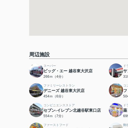
周辺施設
スーパー
ド
ビッグ・エー 越谷東大沢店
サ
266ｍ（4分）
3
ファミリーレストラン
コ
デニーズ 越谷東大沢店
フ
454ｍ（6分）
5
コンビニエンスストア
ド
セブン-イレブン北越谷駅東口店
薬
554ｍ（7分）
6
ファーストフード
郵