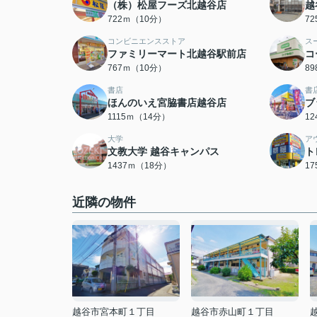
（株）松屋フーズ北越谷店
越
722ｍ（10分）
7
コンビニエンスストア
ス
ファミリーマート北越谷駅前店
コ
767ｍ（10分）
8
書店
書
ほんのいえ宮脇書店越谷店
ブ
1115ｍ（14分）
1
大学
ア
文教大学 越谷キャンパス
ト
1437ｍ（18分）
1
近隣の物件
越谷市宮本町１丁目
越谷市赤山町１丁目