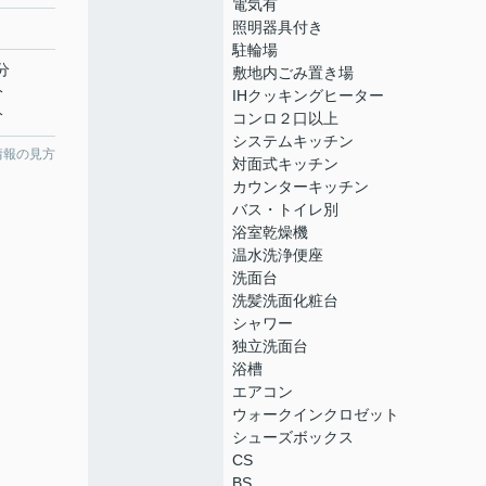
電気有
照明器具付き
駐輪場
分
敷地内ごみ置き場
分
IHクッキングヒーター
分
コンロ２口以上
システムキッチン
情報の見方
対面式キッチン
カウンターキッチン
バス・トイレ別
浴室乾燥機
温水洗浄便座
洗面台
洗髪洗面化粧台
シャワー
独立洗面台
浴槽
エアコン
ウォークインクロゼット
シューズボックス
CS
BS