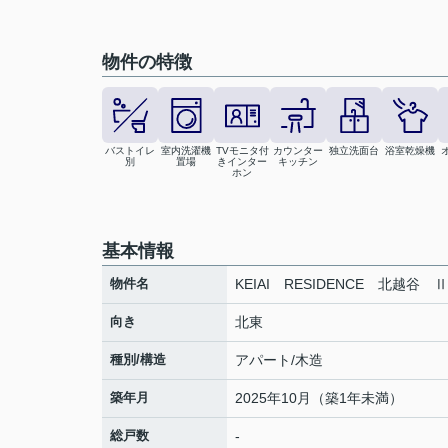
物件の特徴
バストイレ
室内洗濯機
TVモニタ付
カウンター
独立洗面台
浴室乾燥機
別
置場
きインター
キッチン
ホン
基本情報
物件名
KEIAI RESIDENCE 北越谷 Ⅱ
向き
北東
種別/構造
アパート/木造
築年月
2025年10月（築1年未満）
総戸数
-