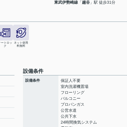
東武伊勢崎線
「
越谷
」駅 徒歩31分
オートロッ
ネット使用
ク
料無料
設備条件
設備条件
保証人不要
室内洗濯機置場
フローリング
バルコニー
プロパンガス
公営水道
公共下水
24時間換気システム