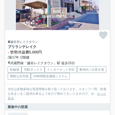
越谷市レイクタウン
ブリランテレイク
-
管理/共益費5,000円
/築17年 /2階建
武蔵野線「越谷レイクタウン」駅 徒歩15分
駐輪場
宅配ボックス
インターネット対応
敷地内ごみ置き場
閑静な住宅地
24時間緊急通報システム
当社は多種多様な賃貸情報を取り扱っております。スタッフ一同、快適
な住まいをご提供出来るよう全力で努めてまいりますので、ぜ...
もっと
見る
募集中の部屋