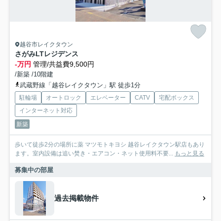
越谷市レイクタウン
さがみLTレジデンス
-万円
管理/共益費9,500円
/新築 /10階建
武蔵野線「越谷レイクタウン」駅 徒歩1分
駐輪場
オートロック
エレベーター
CATV
宅配ボックス
インターネット対応
新築
歩いて徒歩2分の場所に薬 マツモトキヨシ 越谷レイクタウン駅店もあり
ます。室内設備は追い焚き・エアコン・ネット使用料不要...
もっと見る
募集中の部屋
過去掲載物件