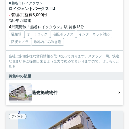
越谷市レイクタウン
ロイジェントパークスⅢJ
-
管理/共益費6,000円
/築9年 /3階建
武蔵野線「越谷レイクタウン」駅 徒歩13分
駐輪場
オートロック
宅配ボックス
インターネット対応
防犯カメラ
敷地内ごみ置き場
当社は多種多様な賃貸情報を取り扱っております。スタッフ一同、快適
な住まいをご提供出来るよう全力で努めてまいりますので、ぜ...
もっと
見る
募集中の部屋
過去掲載物件
アパート