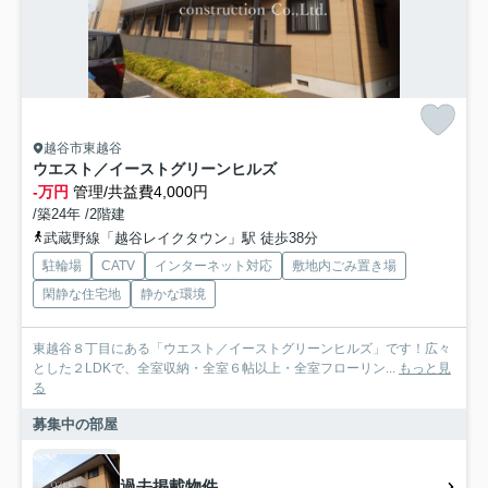
越谷市東越谷
ウエスト／イーストグリーンヒルズ
-万円
管理/共益費4,000円
/築24年 /2階建
武蔵野線「越谷レイクタウン」駅 徒歩38分
駐輪場
CATV
インターネット対応
敷地内ごみ置き場
閑静な住宅地
静かな環境
東越谷８丁目にある「ウエスト／イーストグリーンヒルズ」です！広々
とした２LDKで、全室収納・全室６帖以上・全室フローリン...
もっと見
る
募集中の部屋
過去掲載物件