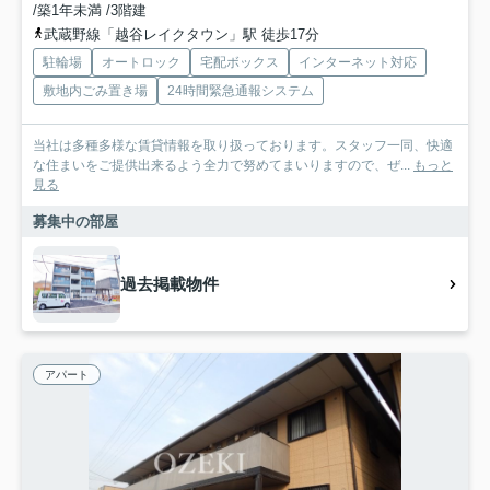
/築1年未満 /3階建
武蔵野線「越谷レイクタウン」駅 徒歩17分
駐輪場
オートロック
宅配ボックス
インターネット対応
敷地内ごみ置き場
24時間緊急通報システム
当社は多種多様な賃貸情報を取り扱っております。スタッフ一同、快適
な住まいをご提供出来るよう全力で努めてまいりますので、ぜ...
もっと
見る
募集中の部屋
過去掲載物件
アパート