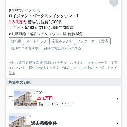
越谷市レイクタウン
ロイジェントパークスレイクタウンⅢ I
12.1
万円
管理/共益費6,000円
53.48㎡～57.63㎡ (2LDK) /築9年 /3階建
武蔵野線「越谷レイクタウン」駅 徒歩14分
駐輪場
オートロック
宅配ボックス
インターネット対応
敷地内ごみ置き場
24時間緊急通報システム
当社は多種多様な賃貸情報を取り扱っております。スタッフ一同、快適
な住まいをご提供出来るよう全力で努めてまいりますので、ぜ...
もっと
見る
募集中の部屋
101
12.1万円
1階 / 57.63㎡ / 2LDK
過去掲載物件