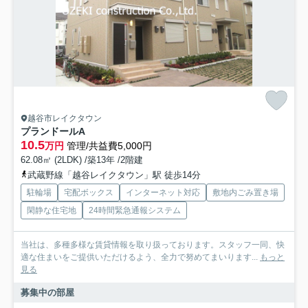
越谷市レイクタウン
プランドールA
10.5
万円
管理/共益費5,000円
62.08㎡ (2LDK) /築13年 /2階建
武蔵野線「越谷レイクタウン」駅 徒歩14分
駐輪場
宅配ボックス
インターネット対応
敷地内ごみ置き場
閑静な住宅地
24時間緊急通報システム
当社は、多種多様な賃貸情報を取り扱っております。スタッフ一同、快
適な住まいをご提供いただけるよう、全力で努めてまいります...
もっと
見る
募集中の部屋