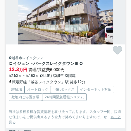
越谷市レイクタウン
ロイジェントパークスレイクタウンⅢ O
12.3
万円
管理/共益費6,000円
52.53㎡～57.63㎡ (2LDK) /築8年 /3階建
武蔵野線「越谷レイクタウン」駅 徒歩12分
駐輪場
オートロック
宅配ボックス
インターネット対応
敷地内ごみ置き場
24時間緊急通報システム
当社は多種多様な賃貸情報を取り扱っております。スタッフ一同、快適
な住まいをご提供出来るよう全力で努めてまいりますので、ぜ...
もっと
見る