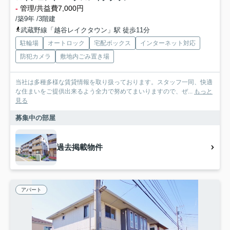
-
管理/共益費7,000円
/築9年 /3階建
武蔵野線「越谷レイクタウン」駅 徒歩11分
駐輪場
オートロック
宅配ボックス
インターネット対応
防犯カメラ
敷地内ごみ置き場
当社は多種多様な賃貸情報を取り扱っております。スタッフ一同、快適
な住まいをご提供出来るよう全力で努めてまいりますので、ぜ...
もっと
見る
募集中の部屋
過去掲載物件
アパート