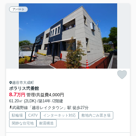
アパート
越谷市大成町
ポラリス弐番館
8.7
万円
管理/共益費4,000円
61.20㎡ (2LDK) /築14年 /2階建
武蔵野線「越谷レイクタウン」駅 徒歩27分
駐輪場
CATV
インターネット対応
敷地内ごみ置き場
閑静な住宅地
耐震構造