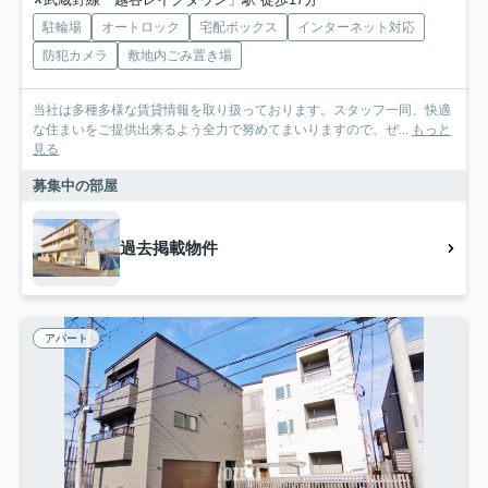
駐輪場
オートロック
宅配ボックス
インターネット対応
防犯カメラ
敷地内ごみ置き場
当社は多種多様な賃貸情報を取り扱っております。スタッフ一同、快適
な住まいをご提供出来るよう全力で努めてまいりますので、ぜ...
もっと
見る
募集中の部屋
過去掲載物件
アパート