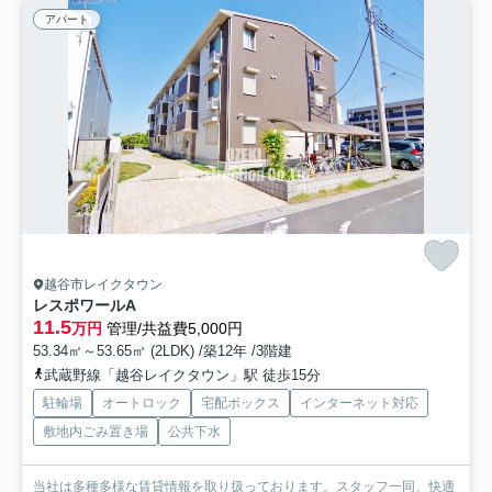
アパート
越谷市レイクタウン
レスポワールA
11.5
万円
管理/共益費5,000円
53.34㎡～53.65㎡ (2LDK) /築12年 /3階建
武蔵野線「越谷レイクタウン」駅 徒歩15分
駐輪場
オートロック
宅配ボックス
インターネット対応
敷地内ごみ置き場
公共下水
当社は多種多様な賃貸情報を取り扱っております。スタッフ一同、快適