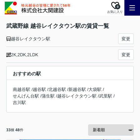
0
お気に入り
武蔵野線 越谷レイクタウン駅の賃貸一覧
越谷レイクタウン駅
変更
2K,2DK,2LDK
変更
おすすめの駅
南越谷駅
/
越谷駅
/
北越谷駅
/
新越谷駅
/
大袋駅
/
せんげん台駅
/
蒲生駅
/
越谷レイクタウン駅
/
武里駅
/
吉川駅
33
棟
48
件