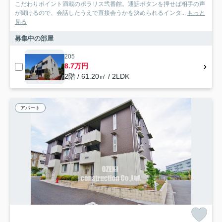
こだわりポイント満載のポラリス弐番館。通話ボタンを押せば相手の声
が聞けるので、会話したうえで直接会うかを決められるインタ...
もっと
見る
募集中の部屋
205
8.7万円
2階 / 61.20㎡ / 2LDK
アパート