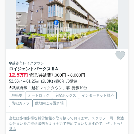
越谷市レイクタウン
ロイジェントパークスⅡA
12.5
万円
管理/共益費7,000円～8,000円
52.53㎡～61.25㎡ (2LDK) /築8年 /3階建
武蔵野線「越谷レイクタウン」駅 徒歩10分
駐輪場
オートロック
宅配ボックス
インターネット対応
防犯カメラ
敷地内ごみ置き場
当社は多種多様な賃貸情報を取り扱っております。スタッフ一同、快適
な住まいをご提供出来るよう全力で努めてまいりますので、ぜ...
もっと
見る