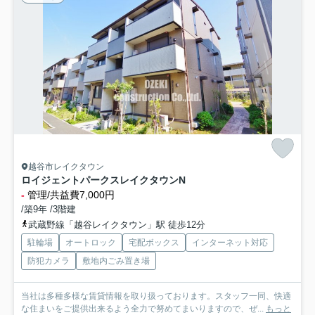
越谷市レイクタウン
ロイジェントパークスレイクタウンN
-
管理/共益費7,000円
/築9年 /3階建
武蔵野線「越谷レイクタウン」駅 徒歩12分
駐輪場
オートロック
宅配ボックス
インターネット対応
防犯カメラ
敷地内ごみ置き場
当社は多種多様な賃貸情報を取り扱っております。スタッフ一同、快適
な住まいをご提供出来るよう全力で努めてまいりますので、ぜ...
もっと