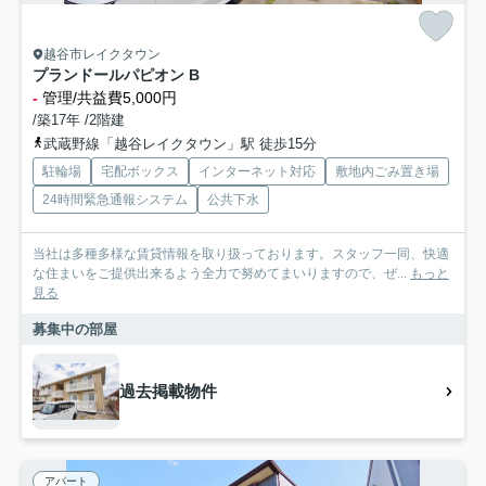
越谷市レイクタウン
プランドールパピオン B
-
管理/共益費5,000円
/築17年 /2階建
武蔵野線「越谷レイクタウン」駅 徒歩15分
駐輪場
宅配ボックス
インターネット対応
敷地内ごみ置き場
24時間緊急通報システム
公共下水
当社は多種多様な賃貸情報を取り扱っております。スタッフ一同、快適
な住まいをご提供出来るよう全力で努めてまいりますので、ぜ...
もっと
見る
募集中の部屋
過去掲載物件
アパート