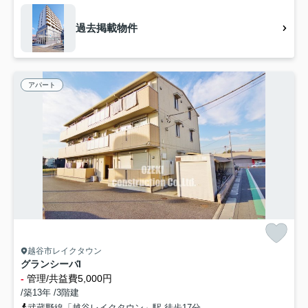
過去掲載物件
アパート
越谷市レイクタウン
グランシーバI
-
管理/共益費5,000円
/築13年 /3階建
武蔵野線「越谷レイクタウン」駅 徒歩17分