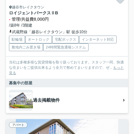
越谷市レイクタウン
ロイジェントパークスⅡB
-
管理/共益費8,000円
/築8年 /3階建
武蔵野線「越谷レイクタウン」駅 徒歩10分
駐輪場
オートロック
宅配ボックス
インターネット対応
敷地内ごみ置き場
24時間緊急通報システム
当社は多種多様な賃貸情報を取り扱っております。スタッフ一同、快適
な住まいをご提供出来るよう全力で努めてまいりますので、ぜ...
もっと
見る
募集中の部屋
過去掲載物件
アパート