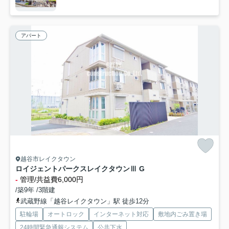
アパート
越谷市レイクタウン
ロイジェントパークスレイクタウンⅢ G
-
管理/共益費6,000円
/築9年 /3階建
武蔵野線「越谷レイクタウン」駅 徒歩12分
駐輪場
オートロック
インターネット対応
敷地内ごみ置き場
24時間緊急通報システム
公共下水