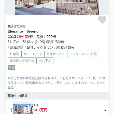
越谷市東町
Elegante Sereno
13.1
万円
管理/共益費4,000円
51.17㎡～72.66㎡ (2LDK) /新築 /3階建
武蔵野線「越谷レイクタウン」駅 徒歩13分
駐輪場
オートロック
宅配ボックス
インターネット対応
敷地内ごみ置き場
公共下水
新築
当社は多種多様な賃貸情報を取り扱っております。スタッフ一同、快適
な住まいをご提供出来るよう全力で努めてまいりますので、ぜ...
もっと
見る
募集中の部屋
301
13.1万円